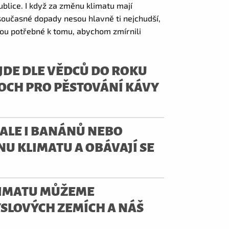
ublice. I když za změnu klimatu mají
současné dopady nesou hlavně ti nejchudší,
sou potřebné k tomu, abychom zmírnili
OJDE DLE VĚDCŮ DO ROKU
OCH PRO PĚSTOVÁNÍ KÁVY
, ALE I BANÁNŮ NEBO
NU KLIMATU A OBÁVAJÍ SE
.
LIMATU MŮŽEME
YSLOVÝCH ZEMÍCH A NÁŠ