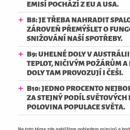
EMISÍ POCHÁZÍ Z EU A USA.
B8: JE TŘEBA NAHRADIT SPAL
ZÁROVEŇ PŘEMÝŠLET O FUNGO
SNIŽOVÁNÍ NAŠÍ SPOTŘEBY.
B9: UHELNÉ DOLY V AUSTRÁLI
TEPLOT, NIČIVÝM POŽÁRŮM A
DOLY TAM PROVOZUJÍ I ČEŠI.
B10: JEDNO PROCENTO NEJB
ZA STEJNÝ PODÍL SVĚTOVÝCH 
POLOVINA POPULACE SVĚTA.
Na toto téma zde nahlížíme pohledem principů a hod