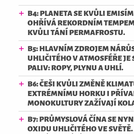
B4: PLANETA SE KVŮLI EMISÍ
OHŘÍVÁ REKORDNÍM TEMPEM.
KVŮLI TÁNÍ PERMAFROSTU.
B5: HLAVNÍM ZDROJEM NÁRŮ
UHLIČITÉHO V ATMOSFÉŘE JE 
PALIV: ROPY, PLYNU A UHLÍ.
B6: ČEŠI KVŮLI ZMĚNĚ KLIMAT
EXTRÉMNÍMU HORKU I PŘÍV
MONOKULTURY ZAŽÍVAJÍ KOL
B7: PRŮMYSLOVÁ ČÍNA SE NYNÍ
OXIDU UHLIČITÉHO VE SVĚTĚ.