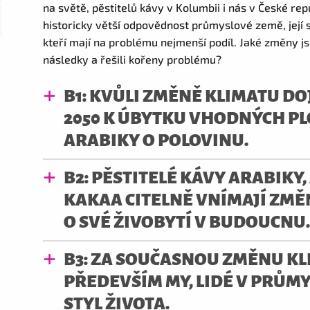
na světě, pěstitelů kávy v Kolumbii i nás v České rep
historicky větší odpovědnost průmyslové země, její 
kteří mají na problému nejmenší podíl. Jaké změny j
následky a řešili kořeny problému?
B1: KVŮLI ZMĚNĚ KLIMATU D
2050 K ÚBYTKU VHODNÝCH PL
ARABIKY O POLOVINU.
B2: PĚSTITELÉ KÁVY ARABIKY
KAKAA CITELNĚ VNÍMAJÍ ZMĚ
O SVÉ ŽIVOBYTÍ V BUDOUCNU
B3: ZA SOUČASNOU ZMĚNU K
PŘEDEVŠÍM MY, LIDÉ V PRŮM
STYL ŽIVOTA.