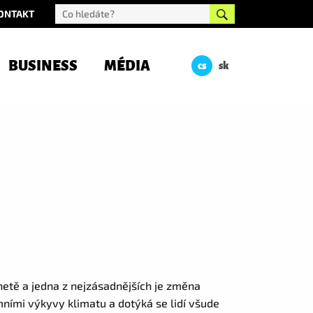
ONTAKT
BUSINESS
MÉDIA
cs
sk
etě a jedna z nejzásadnějších je změna
mními výkyvy klimatu a dotýká se lidí všude