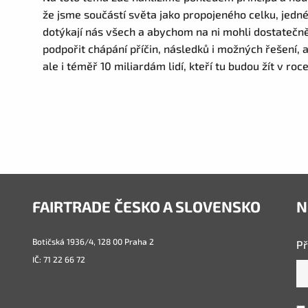
že jsme součástí světa jako propojeného celku, jedn
dotýkají nás všech a abychom na ni mohli dostatečně
podpořit chápání příčin, následků i možných řešení, 
ale i téměř 10 miliardám lidí, kteří tu budou žít v roc
FAIRTRADE ČESKO A SLOVENSKO
N
Botičská 1936/4, 128 00 Praha 2
Př
IČ: 71 22 66 72