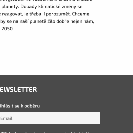
é planety. Dopady klimatické změny se
 reagovat, je třeba jí porozumět. Chceme
aby se na naší planetě žilo dobře nejen nám,
e 2050.
EWSLETTER
ihlásit se k odběru