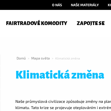
O NÁS
NAŠE MATERIÁLY
K
FAIRTRADOVÉ KOMODITY
ZAPOJTE SE
Domů
Mapa světa
>
>
Klimatická změna
Klimatická změna
Naše průmyslová civilizace způsobuje změny na plan
klimatu. Tato krize se projevuje oteplováním i extré