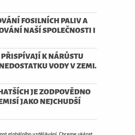
OVÁNÍ FOSILNÍCH PALIV A
VÁNÍ NAŠÍ SPOLEČNOSTI I
I PŘISPÍVAJÍ K NÁRŮSTU
 NEDOSTATKU VODY V ZEMI.
OHATŠÍCH JE ZODPOVĚDNO
EMISÍ JAKO NEJCHUDŠÍ
not globálního vzdělávání. Chceme ukázat,