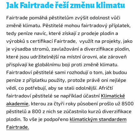
Jak Fairtrade řeší změnu klimatu
Fairtrade pomáhá pěstitelům zvýšit odolnost vůči
změně klimatu. Pěstitelé mohou fairtradový příplatek,
tedy peníze navíc, které získají z prodeje plodin a
výrobků s certifikací Fairtrade, využít na projekty, jako
je výsadba stromů, zavlažování a diverzifikace plodin,
které jsou udržitelnější na místní úrovni, ale zároveň
přispívají ke globálnímu boji proti změně klimatu.
Fairtradoví pěstitelé sami rozhodují o tom, jak budou
peníze z příplatku použity, protože právě oni nejlépe
vědí, co potřebují, aby se stali odolnější. Afričtí
fairtradoví pěstitelé se například účastní
Klimatické
akademie
, kterou za čtyři roky působení prošlo už 8500
pěstitelů a 800 z nich se zúčastnilo kurzů diverzifikace
plodin. To vše je podpořeno
klimatickým standardem
Fairtrade.