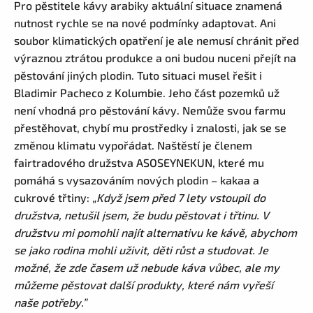
Pro pěstitele kávy arabiky aktuální situace znamená
nutnost rychle se na nové podmínky adaptovat. Ani
soubor klimatických opatření je ale nemusí chránit před
výraznou ztrátou produkce a oni budou nuceni přejít na
pěstování jiných plodin. Tuto situaci musel řešit i
Bladimir Pacheco z Kolumbie. Jeho část pozemků už
není vhodná pro pěstování kávy. Nemůže svou farmu
přestěhovat, chybí mu prostředky i znalosti, jak se se
změnou klimatu vypořádat. Naštěstí je členem
fairtradového družstva ASOSEYNEKUN, které mu
pomáhá s vysazováním nových plodin – kakaa a
cukrové třtiny:
„Když jsem před 7 lety vstoupil do
družstva, netušil jsem, že budu pěstovat i třtinu. V
družstvu mi pomohli najít alternativu ke kávě, abychom
se jako rodina mohli uživit, děti růst a studovat. Je
možné, že zde časem už nebude káva vůbec, ale my
můžeme pěstovat další produkty, které nám vyřeší
naše potřeby.”