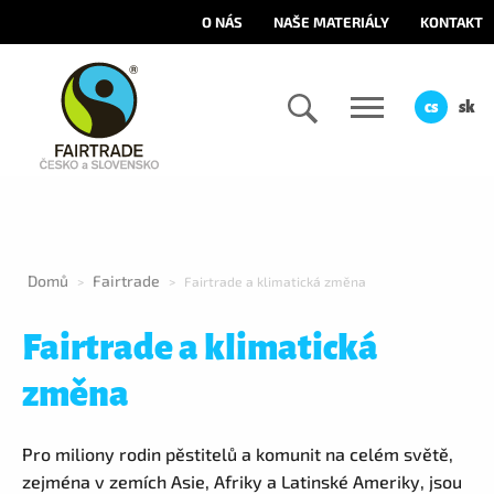
O NÁS
NAŠE MATERIÁLY
KONTAKT
cs
sk
Domů
Fairtrade
>
>
Fairtrade a klimatická změna
Fairtrade a klimatická
změna
Pro miliony rodin pěstitelů a komunit na celém světě,
zejména v zemích Asie, Afriky a Latinské Ameriky, jsou