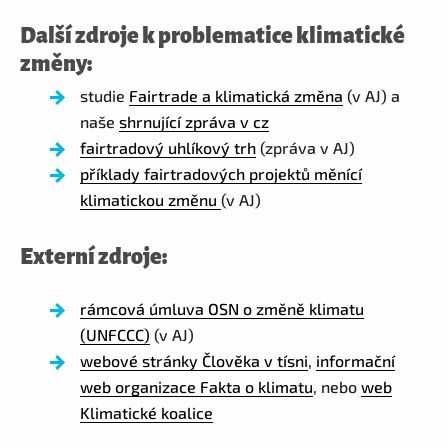
Další zdroje k problematice klimatické
změny:
studie
Fairtrade a klimatická změna
(v AJ) a
naše
shrnující zpráva v cz
fairtradový uhlíkový trh
(zpráva v AJ)
příklady fairtradových projektů měnící
klimatickou změnu
(v AJ)
Externí zdroje:
rámcová úmluva OSN o změně klimatu
(UNFCCC)
(v AJ)
webové stránky Člověka v tísni
,
informační
web organizace Fakta o klimatu
, nebo
web
Klimatické koalice