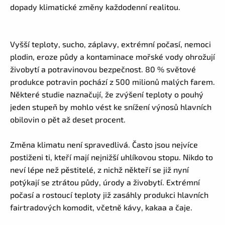
dopady klimatické změny každodenní realitou.
Vyšší teploty, sucho, záplavy, extrémní počasí, nemoci
plodin, eroze půdy a kontaminace mořské vody ohrožují
živobytí a potravinovou bezpečnost. 80 % světové
produkce potravin pochází z 500 milionů malých farem.
Některé studie naznačují, že zvýšení teploty o pouhý
jeden stupeň by mohlo vést ke snížení výnosů hlavních
obilovin o pět až deset procent.
Změna klimatu není spravedlivá. Často jsou nejvíce
postiženi ti, kteří mají nejnižší uhlíkovou stopu. Nikdo to
neví lépe než pěstitelé, z nichž někteří se již nyní
potýkají se ztrátou půdy, úrody a živobytí. Extrémní
počasí a rostoucí teploty již zasáhly produkci hlavních
fairtradových komodit, včetně kávy, kakaa a čaje.