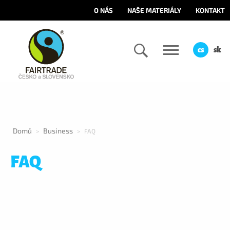
O NÁS
NAŠE MATERIÁLY
KONTAKT
cs
sk
Domů
Business
>
>
FAQ
FAQ