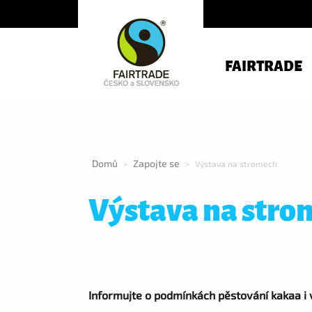
FAIRTRADE
Domů
Zapojte se
>
>
Výstava na stromech
Výstava na stro
Informujte o podmínkách pěstování kakaa i 