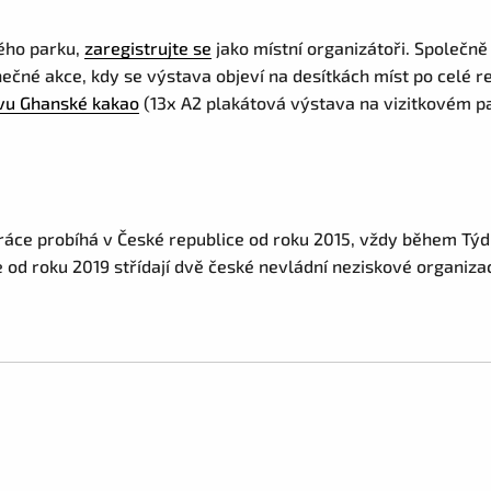
vého parku,
zaregistrujte se
jako místní organizátoři. Společně
nečné akce, kdy se výstava objeví na desítkách míst po celé re
vu Ghanské kakao
(13x A2 plakátová výstava na vizitkovém pa
áce probíhá v České republice od roku 2015, vždy během Týdn
 se od roku 2019 střídají dvě české nevládní neziskové organi