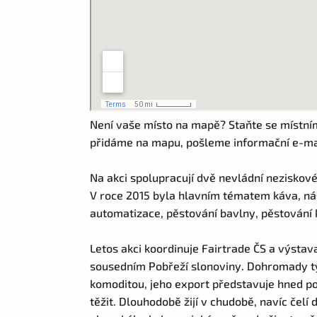
Není vaše místo na mapě? Staňte se místní
přidáme na mapu, pošleme informační e-mail
Na akci spolupracují dvě nevládní neziskov
V roce 2015 byla hlavním tématem káva, nás
automatizace, pěstování bavlny, pěstování ká
Letos akci koordinuje Fairtrade ČS a výsta
sousedním Pobřeží slonoviny. Dohromady ty
komoditou, jeho export představuje hned po 
těžit. Dlouhodobě žijí v chudobě, navíc čel