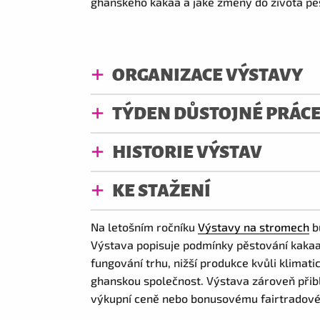
ghanského kakaa a jaké změny do života pěs
ORGANIZACE VÝSTAVY
TÝDEN DŮSTOJNÉ PRÁC
HISTORIE VÝSTAV
KE STAŽENÍ
Na letošním ročníku
Výstavy na stromech
b
Výstava popisuje podmínky pěstování kakaa v
fungování trhu, nižší produkce kvůli klimati
ghanskou společnost. Výstava zároveň přibl
výkupní ceně nebo bonusovému fairtradov