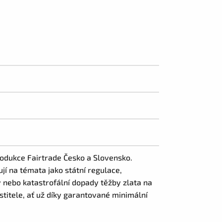
odukce Fairtrade Česko a Slovensko.
í na témata jako státní regulace,
dy nebo katastrofální dopady těžby zlata na
titele, ať už díky garantované minimální