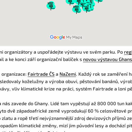
mi organizátory a uspořádejte výstavu ve svém parku. Po
reg
 a ke konci září organizační balíček s
novou výstavou Ghans
é organizace:
Fairtrade ČS
a
NaZemi
. Každý rok se zaměření
ledovaly koželužny a výroba obuvi, pěstování banánů, výroba
vy, vliv klimatické krize na práci, systém Fairtrade a loni p
va nás zavede do Ghany. Lidé tam vypěstují až 800 000 tun ka
to dvě západoafrické země vyprodukují 60 % celosvětové pr
zlatu a ropě třetí nejvýznamnější zdroj devizových příjmů ze
í dopadům klimatické změny, mizí jim původní lesy a dochází p