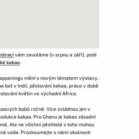
istraci
vám zavoláme (v srpnu a září), poté
ké kakao
.
 happeningu mění s novým tématem výstavy.
 bot v Indii, pěstování kakaa, práce v době
ěstování květin ve východní Africe.
kaových bobů ročně. Více zvládnou jen v
odukce kakaa. Pro Ghanu je kakao zásadní
mě. Ale ne všichni pěstitelé z toho mohou
itná voda. Prozkoumejte s námi okolnosti