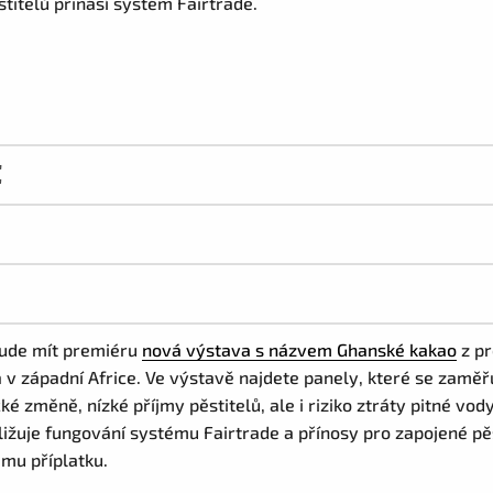
titelů přináší systém Fairtrade.
E
ude mít premiéru
nová výstava s názvem Ghanské kakao
z pr
 západní Africe. Ve výstavě najdete panely, které se zaměřuj
cké změně, nízké příjmy pěstitelů, ale i riziko ztráty pitné vo
ižuje fungování systému Fairtrade a přínosy pro zapojené pěs
ému příplatku.