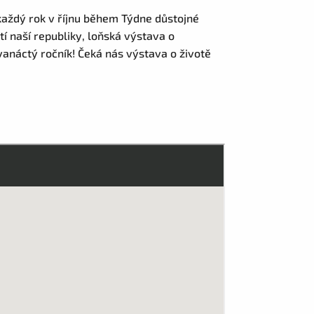
aždý rok v říjnu během Týdne důstojné
í naší republiky, loňská výstava o
dvanáctý ročník! Čeká nás výstava o životě