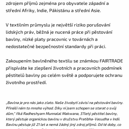
zdrojem příjmů zejména pro obyvatele západní a
střední Afriky, Indie, Pákistánu a střední Asie.
V textilním průmyslu je největší riziko porušování
lidských práv, běžná je nucená práce při pěstování
bavlny, nízké platy pracovnic v továrnách a
nedostatečné bezpečnostní standardy při práci.
Zakoupením bavlněného textilu se známkou FAIRTRADE
přispíváte ke zlepšení životních a pracovních podmínek
pěstitelů bavlny po celém světě a podporujete ochranu
životního prostředí.
„Bavlna je pro nás jako zlato. Naše živobytí závisí na pěstování bavlny.
Přináší nám to mnoho výhod. Díky ní jsem schopen se starat o svůj
dům,“ říká Radheshyam Munnalal Makwana, 37letý pěstitel bavlny,
který pěstuje organickou bavlnu v družstvu Pratibha-Vasudha v Indii.
Bavlnu pěstuje již 21 let a nemá žádný jiný zdroj příjmů. Od té doby, co