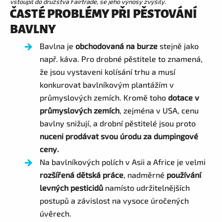
vstoupil do družstva Fairtrade, se jeho výnosy zvýšily.
ČASTÉ PROBLÉMY PŘI PĚSTOVÁNÍ
BAVLNY
Bavlna je
obchodovaná na burze
stejně jako
např. káva. Pro drobné pěstitele to znamená,
že jsou vystaveni kolísání trhu a musí
konkurovat bavlníkovým plantážím v
průmyslových zemích. Kromě toho
dotace v
průmyslových zemích
, zejména v USA, cenu
bavlny snižují, a drobní pěstitelé jsou proto
nuceni prodávat svou úrodu za dumpingové
ceny.
Na bavlníkových polích v Asii a Africe je velmi
rozšířená dětská práce
, nadměrné
používání
levných pesticidů
namísto udržitelnějších
postupů a závislost na vysoce úročených
úvěrech.