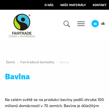
O NÁS
NAŠE MATERIÁLY
KONTAKT
cs
sk
Domů
Fairtradové komodity
>
>
Bavlna
Bavlna
Na celém světě se na produkci bavlny podílí zhruba 100
milionů domácností v 70 zemích. Bavlna je důležitým