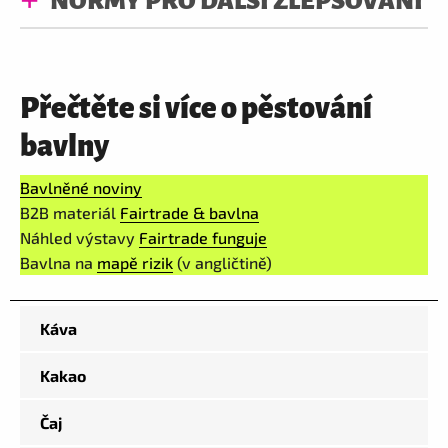
NORMY PRO DALŠÍ ZLEPŠOVÁNÍ
Přečtěte si více o pěstování
bavlny
Bavlněné noviny
B2B materiál
Fairtrade & bavlna
Náhled výstavy
Fairtrade funguje
Bavlna na
mapě rizik
(v angličtině)
Káva
Kakao
Čaj