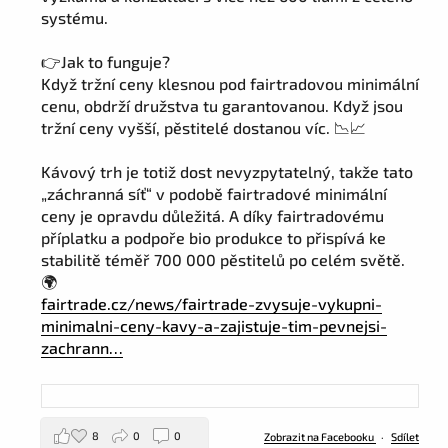
systému.
👉Jak to funguje?
Když tržní ceny klesnou pod fairtradovou minimální
cenu, obdrží družstva tu garantovanou. Když jsou
tržní ceny vyšší, pěstitelé dostanou víc. 📉📈
Kávový trh je totiž dost nevyzpytatelný, takže tato
„záchranná síť“ v podobě fairtradové minimální
ceny je opravdu důležitá. A díky fairtradovému
příplatku a podpoře bio produkce to přispívá ke
stabilitě téměř 700 000 pěstitelů po celém světě.
🌍
fairtrade.cz/news/fairtrade-zvysuje-vykupni-
minimalni-ceny-kavy-a-zajistuje-tim-pevnejsi-
zachrann…
8
0
0
Zobrazit na Facebooku
·
Sdílet