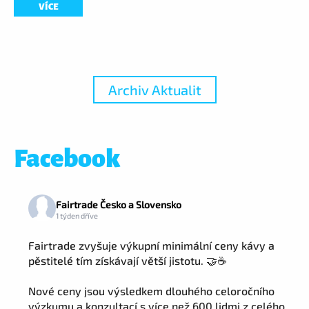
VÍCE
Archiv Aktualit
Facebook
Fairtrade Česko a Slovensko
1 týden dříve
Fairtrade zvyšuje výkupní minimální ceny kávy a
pěstitelé tím získávají větší jistotu. 🤝☕
Nové ceny jsou výsledkem dlouhého celoročního
výzkumu a konzultací s více než 600 lidmi z celého