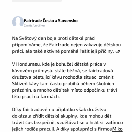
Fairtrade Česko a Slovensko
2 měsíce dříve
Na Světový den boje proti dětské práci
připomínáme, že Fairtrade nejen zakazuje dětskou
práci, ale také aktivně pomáhá řešit její příčiny. 🤝
V Hondurasu, kde je bohužel dětská práce v
kávovém průmyslu stále běžná, se fairtradová
družstva pěstující kávu rozhodla situaci změnit.
Sklizeň kávy tam často probíhá během školních
prázdnin, a mnoho dětí tak místo odpočinku tráví
léto prací na farmách.
Díky fairtradovému připlatku však družstva
dokázala zřídit dětské skupiny, kde mohou děti
trávit čas bezpečně, vzdělávat se a hrát si, zatímco
jejich rodiče pracují. A díky spolupráci s firmou
Miko