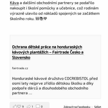
Káva
a dalšími obchodními partnery se podařilo
nakoupit i školní pomůcky a učebnice, což rodinám
výrazně ulevilo od nákladů spojených se začátkem
školního roku. 🎒📚💙
Ochrana dětské práce na honduraských
kávových plantážích – Fairtrade Česko a
Slovensko
fairtrade.cz
Honduraské kávové družstvo COCREBISTOL před
osmi lety nejprve zřídilo dětskou školku a díky
podpoře dárců a dlouhodobého obchodního
partnera …
9
1
0
Zobrazit na Facebooku
·
Sdílet