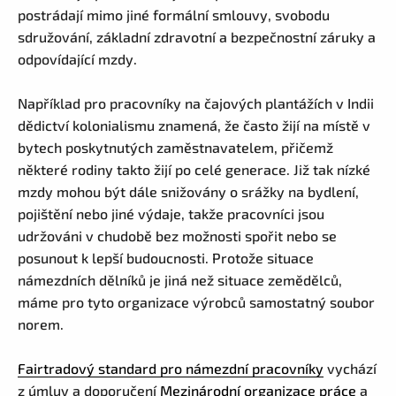
postrádají mimo jiné formální smlouvy, svobodu
sdružování, základní zdravotní a bezpečnostní záruky a
odpovídající mzdy.
Například pro pracovníky na čajových plantážích v Indii
dědictví kolonialismu znamená, že často žijí na místě v
bytech poskytnutých zaměstnavatelem, přičemž
některé rodiny takto žijí po celé generace. Již tak nízké
mzdy mohou být dále snižovány o srážky na bydlení,
pojištění nebo jiné výdaje, takže pracovníci jsou
udržováni v chudobě bez možnosti spořit nebo se
posunout k lepší budoucnosti. Protože situace
námezdních dělníků je jiná než situace zemědělců,
máme pro tyto organizace výrobců samostatný soubor
norem.
Fairtradový standard pro námezdní pracovníky
vychází
z úmluv a doporučení
Mezinárodní organizace práce
a