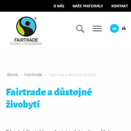
O NÁS
NAŠE MATERIÁLY
KONTAKT
cs
sk
Domů
Fairtrade
>
>
Fairtrade a důstojné živobytí
Fairtrade a důstojné
živobytí