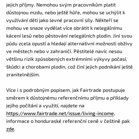
jejich příjmy. Nemohou svým pracovníkům platit
důstojnou mzdu, nebo ještě hůře, mohou se uchýlit k
využívání dětí jako levné pracovní síly. Někteří se
mohou ve snaze vydělat více obrátit k nelegálnímu
kácení lesů nebo pěstování nelegálních plodin. Jiní svou
půdu zcela opustí a hledají alternativní možnosti obživy
ve městech nebo v zahraničí. Pěstitelé navíc nesou
většinu rizik způsobených extrémními výkyvy počasí,
škůdci a chorobami plodin, což činí jejich podnikání ještě
zranitelnějším.
Více i s podrobným popisem, jak Fairtrade postupuje
směrem k důstojnému referenčnímu příjmu a příklady
jejího počítání a využití, najdete na
https://www.fairtrade.net/issue/living-income
,
informace o honduraské referenční ceně v češtině pak
zde
.