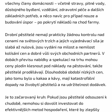
všechny členy domácnosti – včetně stravy, pitné vody,
důstojného bydlení, vzdělání, zdravotní péče a dalších
základních potřeb, a něco navíc pro případ nouze a
budování úspor – po pokrytí nákladů na chod farmy.
Drobní pěstitelé nemají prakticky žádnou kontrolu nad
cenami na světových trzích a jejich vyjednávací síla je
slabá až nulová, jsou vydáni na milost a nemilost
kolísání cen a dobré vůli svých obchodních partnerů. V
dobách převisu nabídky a spekulací na trhu mohou
ceny plodin klesnout pod náklady na pěstování, takže
pěstitelé prodělávají. Dlouhodobá období nízkých cen,
jako tomu bylo u kakaa a kávy, mají katastrofální
dopady na živobytí pěstitelů a na udržitelnost dodávek.
Je to začarovaný kruh: Pokud jsou pěstitelé odsouzeni k
chudobě, nemohou si dovolit investovat do
efektivnějších metod hospodaření, které by zlepšily