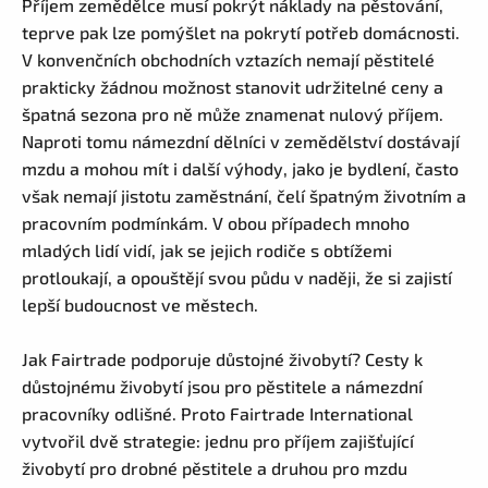
Příjem zemědělce musí pokrýt náklady na pěstování,
teprve pak lze pomýšlet na pokrytí potřeb domácnosti.
V konvenčních obchodních vztazích nemají pěstitelé
prakticky žádnou možnost stanovit udržitelné ceny a
špatná sezona pro ně může znamenat nulový příjem.
Naproti tomu námezdní dělníci v zemědělství dostávají
mzdu a mohou mít i další výhody, jako je bydlení, často
však nemají jistotu zaměstnání, čelí špatným životním a
pracovním podmínkám. V obou případech mnoho
mladých lidí vidí, jak se jejich rodiče s obtížemi
protloukají, a opouštějí svou půdu v naději, že si zajistí
lepší budoucnost ve městech.
Jak Fairtrade podporuje důstojné živobytí? Cesty k
důstojnému živobytí jsou pro pěstitele a námezdní
pracovníky odlišné. Proto Fairtrade International
vytvořil dvě strategie: jednu pro příjem zajišťující
živobytí pro drobné pěstitele a druhou pro mzdu