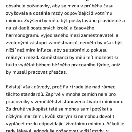
obsahuje požadavky, aby se mzda v průběhu času
zvyšovala a dosáhla mzdy odpovídající životnímu
minimu. Zvýšení by mělo být poskytováno pravidelně a
na základě postupných kroků a časového
harmonogramu vyjednaného mezi zaměstnavateli a
zvolenými zástupci zaměstnanců, nemělo by však být
nižší než míra inflace, aby se zabránilo poklesu
reálných mezd. Zaměstnanci by měli mít možnost si
takto vydělat během běžného pracovního týdne, aniž
by museli pracovat přesčas.
Existují však důvody, proč Fairtrade jde nad rámec
těchto standardů. Zaprvé v mnoha zemích není pro
pracovníky v zemědělství stanoveno životní minimum.
Za druhé velkopěstitelé se mohou sami potýkat s
nízkými maržemi, kvůli kterým si nemohou dovolit
vyplácet mzdu odpovídající životnímu minimu. Ačkoli je
tedy lákavé jednoduše požadovat vyšší mzdy, v