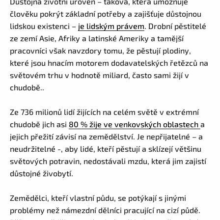
Důstojná životní úroveň – taková, která umožňuje
člověku pokrýt základní potřeby a zajišťuje důstojnou
lidskou existenci –
je lidským právem
. Drobní pěstitelé
ze zemí Asie, Afriky a latinské Ameriky a tamější
pracovníci však navzdory tomu, že pěstují plodiny,
které jsou hnacím motorem dodavatelských řetězců na
světovém trhu v hodnotě miliard, často sami žijí v
chudobě..
Ze 736 milionů lidí žijících na celém světě v extrémní
chudobě jich asi
80 % žije ve venkovských oblastech
a
jejich přežití závisí na zemědělství. Je nepřijatelné – a
neudržitelné -, aby lidé, kteří pěstují a sklízejí většinu
světových potravin, nedostávali mzdu, která jim zajistí
důstojné živobytí.
Zemědělci, kteří vlastní půdu, se potýkají s jinými
problémy než námezdní dělníci pracující na cizí půdě.