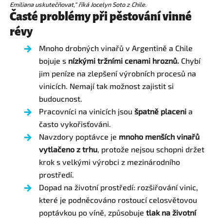
Emiliana uskutečňovat,“ říká Jocelyn Soto z Chile.
Časté problémy při pěstování vinné
révy
Mnoho drobných vinařů v Argentině a Chile
bojuje s
nízkými tržními cenami hroznů.
Chybí
jim peníze na zlepšení výrobních procesů na
vinicích. Nemají tak možnost zajistit si
budoucnost.
Pracovníci na vinicích jsou
špatně placeni
a
často vykořisťováni.
Navzdory poptávce je
mnoho menších vinařů
vytlačeno z trhu
, protože nejsou schopni držet
krok s velkými výrobci z mezinárodního
prostředí.
Dopad na životní prostředí: rozšiřování vinic,
které je podněcováno rostoucí celosvětovou
poptávkou po víně, způsobuje
tlak na životní