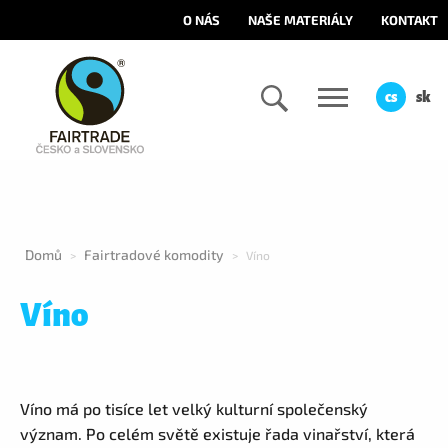
O NÁS
NAŠE MATERIÁLY
KONTAKT
cs
sk
Domů
Fairtradové komodity
>
>
Víno
Víno
Víno má po tisíce let velký kulturní společenský
význam. Po celém světě existuje řada vinařství, která