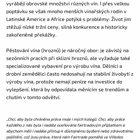
vyrábějí obrovské množství různých vín. I přes velkou
poptávku se však mnoho menších vinařských rodin v
Latinské Americe a Africe potýká s problémy: Život jim
ztěžují nízké tržní ceny, silná konkurence a historicky
zakořeněné překážky.
Pěstování vína (hroznů) je náročný obor: je závislý na
sezónních pracích při sklizni hroznů, ale vyžaduje také
specializované vybavení pro výrobu vína. Dělníci a
drobní zemědělci často nedosahují na stabilní živobytí z
výroby vína, protože nemají peníze na investice do
vylepšení, která by odpovídala měnícím se trendům a
chutím v tomto odvětví.
„Chci, aby byla chráněna práva moje i mých kolegů. Chci, aby práce
každého z nás byla i nadále oceňována fairtradovým příplatkem a
abychom měli i nadále přístup k důstojnému bydlení nebo zdravotnímu
pojištění, což jsou práva, která nám Fairtrade pomáhá ve Viñedos