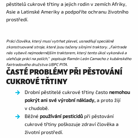
pěstitelů cukrové třtiny a jejich rodin v zemích Afriky,
Asie a Latinské Ameriky a podpoříte ochranu životního
prostředí.
Práci člověka, který musí vytrhat plevel, usnadňují speciálně
zkonstruované stroje, které jsou taženy silnými traktory.
„
Fairtrade
nás vybavil nejmodernějším traktorem, který tento úkol vykonává a
ulehčuje práci na polích,“ popisuje Ramón León Camacho z kubánského
fairtradového družstva UBPC PITA.
ČASTÉ PROBLÉMY PŘI PĚSTOVÁNÍ
CUKROVÉ TŘTINY
Drobní pěstitelé cukrové třtiny často
nemohou
pokrýt ani své výrobní náklady,
a proto žijí
v chudobě.
Běžné
používání pesticidů
při pěstování
cukrové třtiny poškozuje zdraví člověka a
životní prostředí.