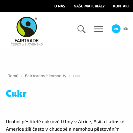
O NÁS
NAŠE MATERIÁLY
KONTAKT
cs
sk
Domů
Fairtradové komodity
>
>
Cukr
Cukr
Drobní pěstitelé cukrové třtiny v Africe, Asii a Latinské
Americe žijí často v chudobě a nemohou pěstováním