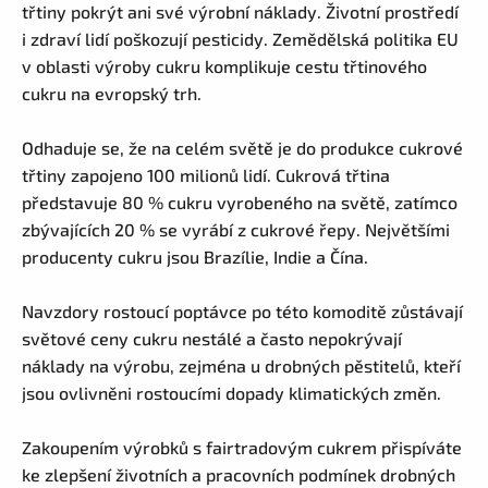
třtiny pokrýt ani své výrobní náklady. Životní prostředí
i zdraví lidí poškozují pesticidy. Zemědělská politika EU
v oblasti výroby cukru komplikuje cestu třtinového
cukru na evropský trh.
Odhaduje se, že na celém světě je do produkce cukrové
třtiny zapojeno 100 milionů lidí. Cukrová třtina
představuje 80 % cukru vyrobeného na světě, zatímco
zbývajících 20 % se vyrábí z cukrové řepy. Největšími
producenty cukru jsou Brazílie, Indie a Čína.
Navzdory rostoucí poptávce po této komoditě zůstávají
světové ceny cukru nestálé a často nepokrývají
náklady na výrobu, zejména u drobných pěstitelů, kteří
jsou ovlivněni rostoucími dopady klimatických změn.
Zakoupením výrobků s fairtradovým cukrem přispíváte
ke zlepšení životních a pracovních podmínek drobných