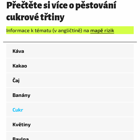
Přečtěte si více o pěstování
cukrové třtiny
Informace k tématu (v angličtině) na
mapě rizik
Káva
Kakao
Čaj
Banány
Cukr
Květiny
Bavlna