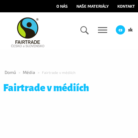
O NÁS
NAŠE MATERIÁLY
KONTAKT
cs
sk
Domů
Média
>
>
Fairtrade v médiích
Fairtrade v médiích
Mediální výstupy
Podcasty