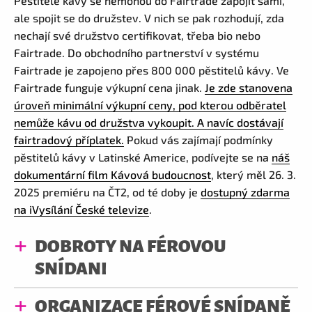
Pěstitelé kávy se nemohou do Fairtrade zapojit sami,
ale spojit se do družstev. V nich se pak rozhodují, zda
nechají své družstvo certifikovat, třeba bio nebo
Fairtrade. Do obchodního partnerství v systému
Fairtrade je zapojeno přes 800 000 pěstitelů kávy. Ve
Fairtrade funguje výkupní cena jinak.
Je zde stanovena
úroveň minimální výkupní ceny, pod kterou odběratel
nemůže kávu od družstva vykoupit. A navíc dostávají
fairtradový příplatek.
Pokud vás zajímají podmínky
pěstitelů kávy v Latinské Americe, podívejte se na
náš
dokumentární film Kávová budoucnost
, který měl 26. 3.
2025 premiéru na ČT2, od té doby je
dostupný zdarma
na iVysílání České televize
.
DOBROTY NA FÉROVOU
SNÍDANI
ORGANIZACE FÉROVÉ SNÍDANĚ