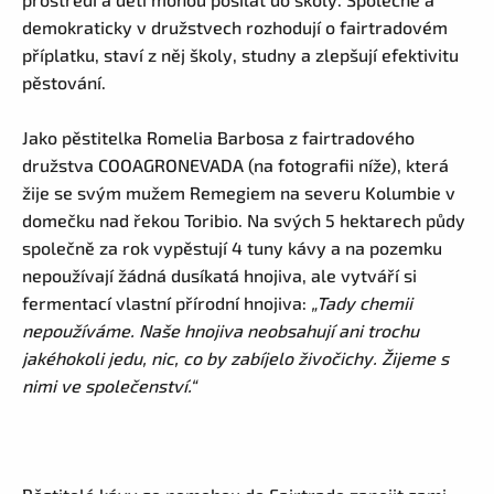
demokraticky v družstvech rozhodují o fairtradovém
příplatku, staví z něj školy, studny a zlepšují efektivitu
pěstování.
Jako pěstitelka Romelia Barbosa z fairtradového
družstva COOAGRONEVADA (na fotografii níže), která
žije se svým mužem Remegiem na severu Kolumbie v
domečku nad řekou Toribio. Na svých 5 hektarech půdy
společně za rok vypěstují 4 tuny kávy a na pozemku
nepoužívají žádná dusíkatá hnojiva, ale vytváří si
fermentací vlastní přírodní hnojiva:
„Tady chemii
nepoužíváme. Naše hnojiva neobsahují ani trochu
jakéhokoli jedu, nic, co by zabíjelo živočichy. Žijeme s
nimi ve společenství.“