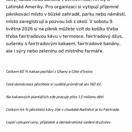
Latinské Ameriky. Pro organizaci si vytipují příjemné
piknikovací místo v blízké zahradě, parku nebo náměstí,
místo zaregistrují a pozvou lidi z okolí. V sobotu 9.
května 2026 si na piknik můžete vzít do košíku třeba
třeba fairtradovou kávu v termosce, fairtradový džus,
sušenky s fairtradovým kakaem, fairtradové banány,
ale i sýry nebo zeleninu od místního farmáře.
Celkem 60 % kakaa pochází z Ghany a Côte d’Ivoire.
Celá domácnost pěstitele si vydělá průměrně jen 160 Kč.
Na kakaových plantážích zde pracuje přes 1,5 milionu dětí.
Celkem 44 % pěstitelů kávy žije v chudobě.
Naštěstí je tu Fairtrade.
Lepší výkupní ceny, příplatek a demokratické vedení družstev.