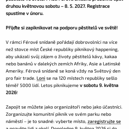
druhou květnovou sobotu – 8. 5. 2027. Registrace
spustíme v únoru.
Přijďte si zapiknikovat na podporu pěstitelů ve světě!
V rámci Férové snídaně pořádají dobrovolníci na více
než stovce míst České republiky piknikový happening,
aby ukázali svůj zájem o životy pěstitelů kávy, kakaa
nebo banánů v dalekých zemích Afriky, Asie a Latinské
Ameriky. Férová snídaně se koná vždy na Světový den
pro fair trade.
Loni
se na 120 místech republiky sešlo
téměř 5000 lidí. Letos piknikujeme
v sobotu 9. května
2026
!
Zapojit se můžete jako organizátoři nebo jako účastníci.
Zorganizujte komunitní piknik ve svém parku nebo
náměstí – je to snadné: vyberte místo,
zaregistrujte se
a pozvěte lidi z okolí. Dopoledne 9. května 2026 si do