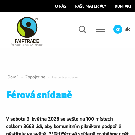
O NÁS
NAŠE MATERIÁLY
KONTAKT
cs
sk
Domů
Zapojte se
>
>
Férová snídaně
Férová snídaně
V sobotu 9. května 2026 se sešlo na 100 místech
celkem 3663 lidí, aby komunitním piknikem podpořili
pěstitele ve světě. Příští Férová snídaně proběhne opět