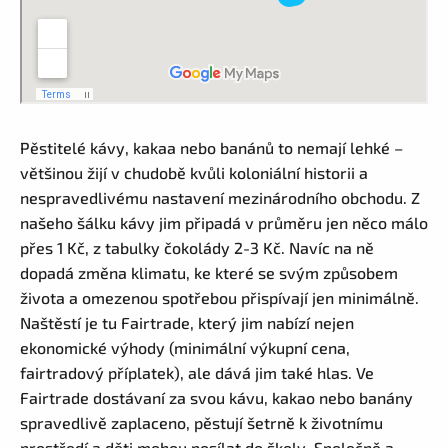
Pěstitelé kávy, kakaa nebo banánů to nemají lehké –
většinou žijí v chudobě kvůli koloniální historii a
nespravedlivému nastavení mezinárodního obchodu. Z
našeho šálku kávy jim připadá v průměru jen něco málo
přes 1 Kč, z tabulky čokolády 2-3 Kč. Navíc na ně
dopadá změna klimatu, ke které se svým způsobem
života a omezenou spotřebou přispívají jen minimálně.
Naštěstí je tu Fairtrade, který jim nabízí nejen
ekonomické výhody (minimální výkupní cena,
fairtradový příplatek), ale dává jim také hlas. Ve
Fairtrade dostávaní za svou kávu, kakao nebo banány
spravedlivě zaplaceno, pěstují šetrně k životnímu
prostředí a děti mohou posílat do školy. Společně a