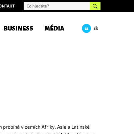
ONTAKT
BUSINESS
MÉDIA
cs
sk
 probíhá v zemích Afriky, Asie a Latinské