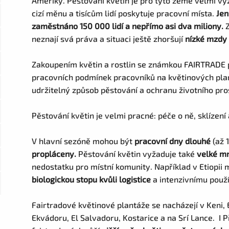
Ameriky. Pěstování květin je pro tyto země velmi vý
cizí měnu a tisícům lidí poskytuje pracovní místa.
Jen
zaměstnáno 150 000 lidí a nepřímo asi dva miliony.
Z
neznají svá práva a situaci ještě zhoršují
nízké mzdy
Zakoupením květin a rostlin se známkou FAIRTRADE př
pracovních podmínek pracovníků na květinových pla
udržitelný způsob pěstování a ochranu životního pro
Pěstování květin je velmi pracné: péče o ně, sklízení 
V hlavní sezóně mohou být
pracovní dny dlouhé
(až 
propláceny.
Pěstování květin vyžaduje také
velké m
nedostatku pro místní komunity. Například v Etiopii 
biologickou stopu kvůli logistice
a intenzivnímu použí
Fairtradové květinové plantáže se nacházejí v Keni, 
Ekvádoru, El Salvadoru, Kostarice a na Srí Lance. I 