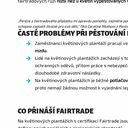
fairtradových růží
nižší než u květin vypěstovaných 
„Peníze z fairtradového příplatku mi opravdu pomohly, zejména poku
schopna zaplatit školné pro své děti,“ říká Caroline Muthoni z Pent
ČASTÉ PROBLÉMY PŘI PĚSTOVÁNÍ
Zaměstnanci květinových plantáží pracují v
mzdu.
Lidé na květinových plantážích zacházejí s 
ochranných oděvů, přitom práce s nebezpeč
dlouhodobé zdravotní následky.
Na květinových plantážích je běžné
potlačov
proto nemají žádnou možnost k vyjednání le
CO PŘINÁŠÍ FAIRTRADE
Na květinových plantážích s certifikací Fairtrade js
definovaných sociálních a ekologických standardů.