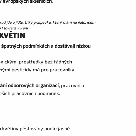
v evropských sklenících.
d jde o jídlo. Díky příspěvku, který mám na jídlo, jsem
a Flowers v Keni.
 KVĚTIN
e
špatných podmínkách
a
dostávají nízkou
toxickými prostředky bez řádných
nými pesticidy má pro pracovníky
ání odborových organizací,
pracovníci
pších pracovních podmínek.
ou květiny pěstovány podle jasně