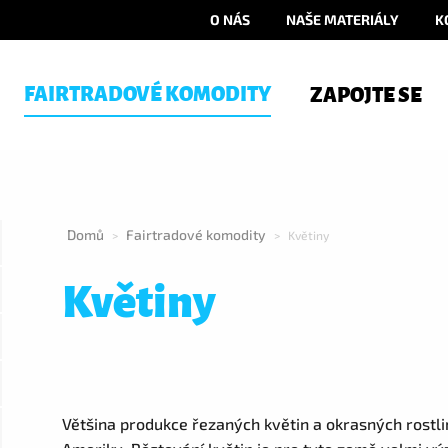
O NÁS
NAŠE MATERIÁLY
K
FAIRTRADOVÉ KOMODITY
ZAPOJTE SE
Domů
Fairtradové komodity
>
>
Květiny
Květiny
Většina produkce řezaných květin a okrasných rostlin