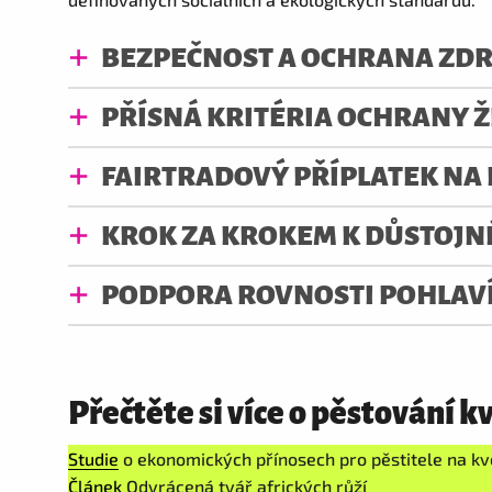
BEZPEČNOST A OCHRANA ZDRA
PŘÍSNÁ KRITÉRIA OCHRANY 
FAIRTRADOVÝ PŘÍPLATEK NA
KROK ZA KROKEM K DŮSTOJN
PODPORA ROVNOSTI POHLAV
Přečtěte si více o pěstování k
Studie
o ekonomických přínosech pro pěstitele na k
Článek
Odvrácená tvář afrických růží