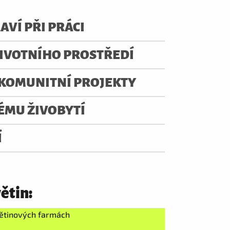
VÍ PŘI PRÁCI
ŽIVOTNÍHO PROSTŘEDÍ
 KOMUNITNÍ PROJEKTY
ÉMU ŽIVOBYTÍ
Í
větin:
větinových farmách