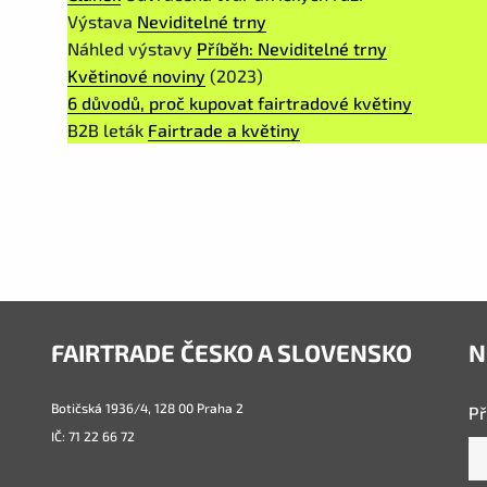
Výstava
Neviditelné trny
Náhled výstavy
Příběh: Neviditelné trny
Květinové noviny
(2023)
6 důvodů, proč kupovat fairtradové květiny
B2B leták
Fairtrade a květiny
FAIRTRADE ČESKO A SLOVENSKO
N
Botičská 1936/4, 128 00 Praha 2
Př
IČ: 71 22 66 72