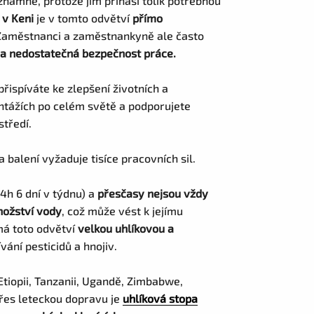
znamné, protože jim přináší tolik potřebnou
 v Keni
je v tomto odvětví
přímo
aměstnanci a zaměstnankyně ale často
 a nedostatečná bezpečnost práce.
ispíváte ke zlepšení životních a
ntážích po celém světě a podporujete
středí.
a balení vyžaduje tisíce pracovních sil.
14h 6 dní v týdnu) a
přesčasy nejsou vždy
nožství vody
, což může vést k jejímu
má toto odvětví
velkou uhlíkovou a
vání pesticidů a hnojiv.
Etiopii, Tanzanii, Ugandě, Zimbabwe,
Přes leteckou dopravu je
uhlíková stopa