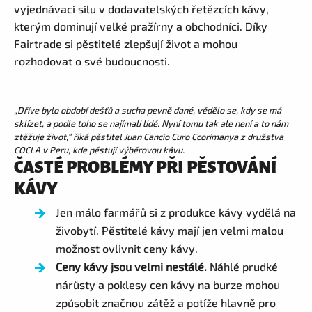
vyjednávací sílu v dodavatelských řetězcích kávy,
kterým dominují velké pražírny a obchodníci. Díky
Fairtrade si pěstitelé zlepšují život a mohou
rozhodovat o své budoucnosti.
„
Dříve bylo období dešťů a sucha pevně dané, vědělo se, kdy se má
sklízet, a podle toho se najímali lidé. Nyní tomu tak ale není a to nám
ztěžuje život,“ říká pěstitel Juan Cancio Curo Ccorimanya z družstva
COCLA v Peru, kde pěstují výběrovou kávu.
ČASTÉ PROBLÉMY PŘI PĚSTOVÁNÍ
KÁVY
Jen málo farmářů si z produkce kávy vydělá na
živobytí. Pěstitelé kávy mají jen velmi malou
možnost ovlivnit ceny kávy.
Ceny kávy jsou velmi nestálé.
Náhlé prudké
nárůsty a poklesy cen kávy na burze mohou
způsobit značnou zátěž a potíže hlavně pro