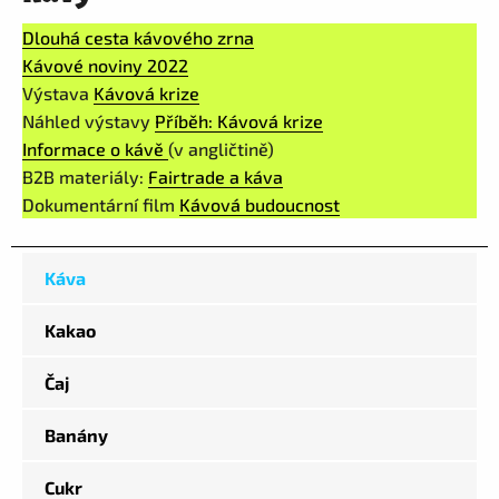
Dlouhá cesta kávového zrna
Kávové noviny 2022
Výstava
Kávová krize
Náhled výstavy
Příběh: Kávová krize
Informace o kávě
(v angličtině)
B2B materiály:
Fairtrad
e a káva
Dokumentární film
Kávová budoucnost
Káva
Kakao
Čaj
Banány
Cukr