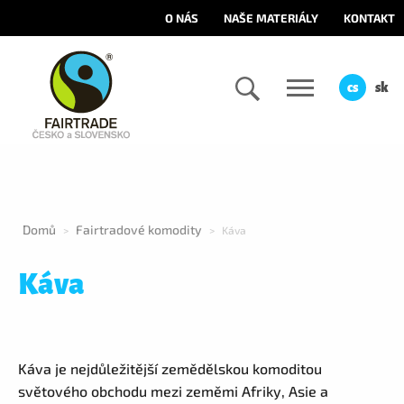
O NÁS
NAŠE MATERIÁLY
KONTAKT
cs
sk
Domů
Fairtradové komodity
>
>
Káva
Káva
Káva je nejdůležitější zemědělskou komoditou
světového obchodu mezi zeměmi Afriky, Asie a