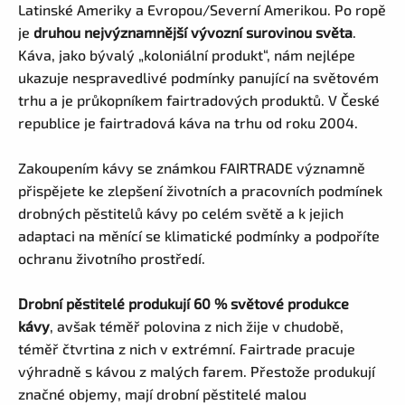
Latinské Ameriky a Evropou/Severní Amerikou. Po ropě
je
druhou nejvýznamnější vývozní surovinou světa
.
Káva, jako bývalý „koloniální produkt“, nám nejlépe
ukazuje nespravedlivé podmínky panující na světovém
trhu a je průkopníkem fairtradových produktů. V České
republice je fairtradová káva na trhu od roku 2004.
Zakoupením kávy se známkou FAIRTRADE významně
přispějete ke zlepšení životních a pracovních podmínek
drobných pěstitelů kávy po celém světě a k jejich
adaptaci na měnící se klimatické podmínky a podpoříte
ochranu životního prostředí.
Drobní pěstitelé produkují 60 % světové produkce
kávy
, avšak téměř polovina z nich žije v chudobě,
téměř čtvrtina z nich v extrémní. Fairtrade pracuje
výhradně s kávou z malých farem. Přestože produkují
značné objemy, mají drobní pěstitelé malou