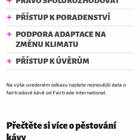
PRÁVO SPOLUROZHODOVAT
PŘÍSTUP K PORADENSTVÍ
PODPORA ADAPTACE NA
ZMĚNU KLIMATU
PŘÍSTUP K ÚVĚRŮM
Na výše uvedeném odkazu najdete nejnovější data o
fairtradové kávě od Fairtrade International.
Přečtěte si více o pěstování
kávy