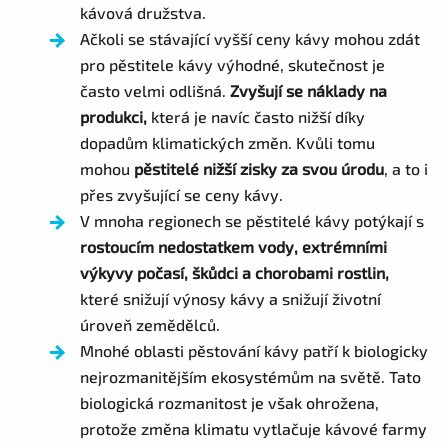
kávová družstva.
Ačkoli se stávající vyšší ceny kávy mohou zdát
pro pěstitele kávy výhodné, skutečnost je
často velmi odlišná.
Zvyšují se náklady na
produkci,
která je navíc často nižší díky
dopadům klimatických změn. Kvůli tomu
mohou
pěstitelé nižší zisky za svou úrodu
, a to i
přes zvyšující se ceny kávy.
V mnoha regionech se pěstitelé kávy potýkají s
rostoucím nedostatkem vody, extrémními
výkyvy počasí, škůdci a chorobami rostlin,
které snižují výnosy kávy a snižují životní
úroveň zemědělců.
Mnohé oblasti pěstování kávy patří k biologicky
nejrozmanitějším ekosystémům na světě. Tato
biologická rozmanitost je však ohrožena,
protože změna klimatu vytlačuje kávové farmy