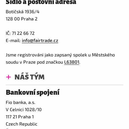
Sídlo a poštovní adresa
Botičská 1936/4
128 00 Praha 2
IČ: 71 22 66 72
E-mail:
info@fairtrade.cz
Jsme registrováni jako zapsaný spolek u Městského
soudu v Praze pod značkou
L63801
.
NÁŠ TÝM
Bankovní spojení
Fio banka, a.s.
V Celnici 1028/10
117 21 Praha 1
Czech Republic