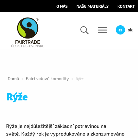
O NÁS
NAŠE MATERIÁLY
KONTAKT
cs
sk
Domů
Fairtradové komodity
>
>
Rýže
Rýže
Rýže je nejdůležitější základní potravinou na
světě. Každý rok je vyprodukováno a zkonzumováno