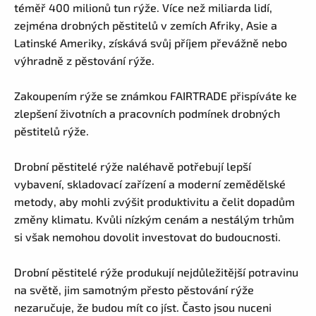
téměř 400 milionů tun rýže. Více než miliarda lidí,
zejména drobných pěstitelů
v zemích Afriky, Asie a
Latinské Ameriky
, získává svůj příjem převážně nebo
výhradně z pěstování rýže.
Zakoupením rýže
se známkou FAIRTRADE
přispíváte
ke
zlepšení životních a pracovních podmínek
drobných
pěstitelů rýže.
Drobní pěstitelé rýže naléhavě potřebují lepší
vybavení, skladovací zařízení a moderní zemědělské
metody, aby mohli zvýšit produktivitu a čelit dopadům
změny klimatu. Kvůli nízkým cenám a nestálým trhům
si však nemohou dovolit investovat do budoucnosti.
Drobní pěstitelé rýže produkují nejdůležitější potravinu
na světě, jim samotným přesto pěstování rýže
nezaručuje, že budou mít co jíst. Často jsou nuceni