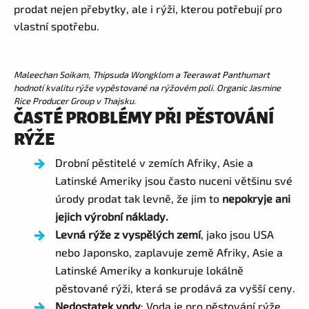
prodat nejen přebytky, ale i rýži, kterou potřebují pro
vlastní spotřebu.
Maleechan Soikam, Thipsuda Wongklom a Teerawat Panthumart
hodnotí kvalitu rýže vypěstované na rýžovém poli. Organic Jasmine
Rice Producer Group v Thajsku.
ČASTÉ PROBLÉMY PŘI PĚSTOVÁNÍ
RÝŽE
Drobní pěstitelé v zemích Afriky, Asie a
Latinské Ameriky jsou často nuceni většinu své
úrody prodat tak levně, že
jim to
nepokryje
ani
jejich výrobní náklady.
Levná rýže z vyspělých zemí
, jako jsou USA
nebo Japonsko, zaplavuje země Afriky, Asie a
Latinské Ameriky a konkuruje lokálně
pěstované rýži, která se prodává za vyšší ceny.
Nedostatek vody
: Voda je pro pěstování rýže