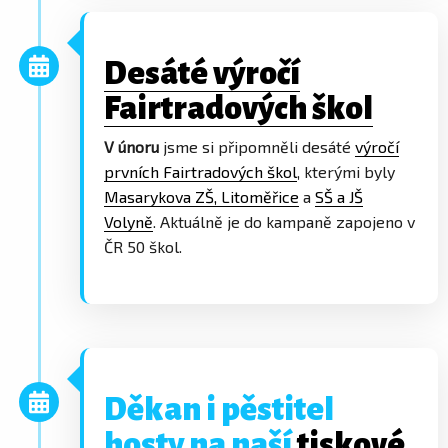
Desáté výročí
Fairtradových škol
V únoru
jsme si připomněli desáté
výročí
prvních Fairtradových škol
, kterými byly
Masarykova ZŠ, Litoměřice
a
SŠ a JŠ
Volyně
. Aktuálně je do kampaně zapojeno v
ČR 50 škol.
Děkan i pěstitel
hosty na naší
tiskové