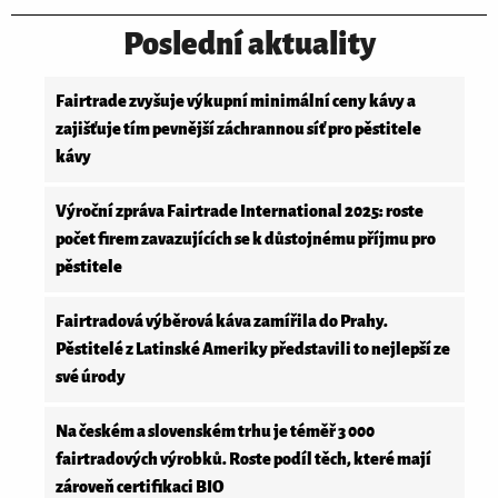
Poslední aktuality
Fairtrade zvyšuje výkupní minimální ceny kávy a
zajišťuje tím pevnější záchrannou síť pro pěstitele
kávy
Výroční zpráva Fairtrade International 2025: roste
počet firem zavazujících se k důstojnému příjmu pro
pěstitele
Fairtradová výběrová káva zamířila do Prahy.
Pěstitelé z Latinské Ameriky představili to nejlepší ze
své úrody
Na českém a slovenském trhu je téměř 3 000
fairtradových výrobků. Roste podíl těch, které mají
zároveň certifikaci BIO