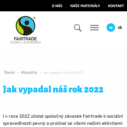
O NÁS
NAŠE MATERIÁLY
KONTAKT
cs
sk
Domů
Aktuality
>
>
Jak vypadal náš rok 2022
Jak vypadal náš rok 2022
I v roce 2022 zůstal společný závazek Fairtrade k sociální
spravedlnosti pevný a prolínal se všemi našimi aktivitami