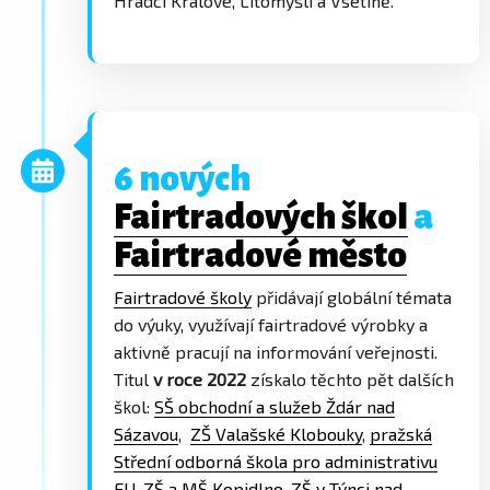
Hradci Králové, Litomyšli a Vsetíně.
6 nových
Fairtradových škol
a
Fairtradové město
Fairtradové školy
přidávají globální témata
do výuky, využívají fairtradové výrobky a
aktivně pracují na informování veřejnosti.
Titul
v roce 2022
získalo těchto pět dalších
škol:
SŠ obchodní a služeb Ždár nad
Sázavou
,
ZŠ Valašské Klobouky
,
pražská
Střední odborná škola pro administrativu
EU
,
ZŠ a MŠ Kopidlno
,
ZŠ v Týnci nad