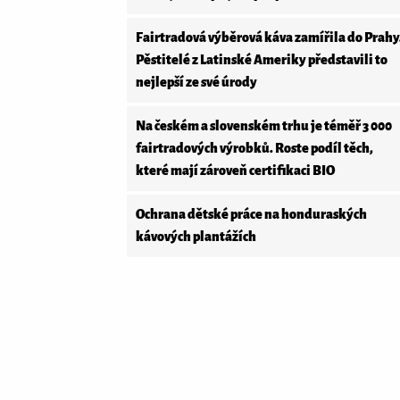
Fairtradová výběrová káva zamířila do Prahy
Pěstitelé z Latinské Ameriky představili to
nejlepší ze své úrody
Na českém a slovenském trhu je téměř 3 000
fairtradových výrobků. Roste podíl těch,
které mají zároveň certifikaci BIO
Ochrana dětské práce na honduraských
kávových plantážích