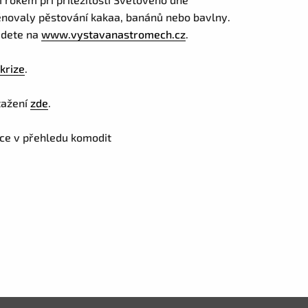
 věnovaly pěstování kakaa, banánů nebo bavlny.
ajdete na
www.vystavanastromech.cz
.
krize
.
stažení
zde
.
nce v přehledu komodit