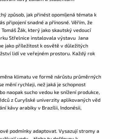
uchý způsob, jak přinést opomíjená témata k
s připojení snadné a přínosné. Věřím, že
e Tomáš Žák, který jako skautský vedoucí
rku Střelnice instalovala výstavu Jana
 jako příležitost k osvětě v důležitých
tví lidí ve veřejném prostoru. Každý rok
a změna klimatu ve formě nárůstu průměrných
se mění rychleji, než jaká je schopnost
 nebo naopak sucho vedou ke snížení produkce,
dců z Curyšské univerzity aplikovaných věd
 kávy arabiky v Brazílii, Indonésii,
 nové podmínky adaptovat. Vysazují stromy a
yužívají vodu – třeba tu dešťovou k