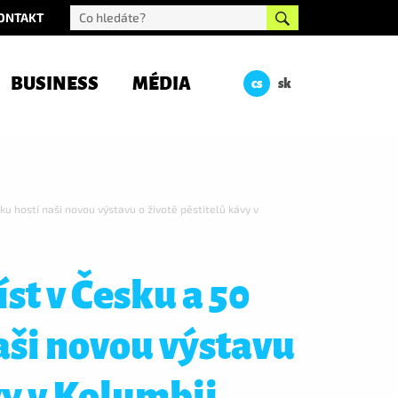
ONTAKT
BUSINESS
MÉDIA
cs
sk
ku hostí naši novou výstavu o životě pěstitelů kávy v
st v Česku a 50
aši novou výstavu
vy v Kolumbii