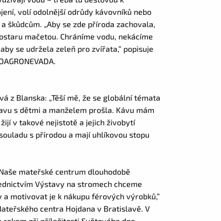
jení, volí odolnější odrůdy kávovníků nebo
 a škůdcům. „Aby se zde příroda zachovala,
 postaru mačetou. Chráníme vodu, nekácíme
aby se udržela zeleň pro zvířata,“ popisuje
 COOAGRONEVADA.
á z Blanska: „Těší mě, že se globální témata
stavu s dětmi a manželem prošla. Kávu mám
ijí v takové nejistotě a jejich živobytí
 souladu s přírodou a mají uhlíkovou stopu
 „Naše mateřské centrum dlouhodobě
řednictvím Výstavy na stromech chceme
 a motivovat je k nákupu férových výrobků,“
Mateřského centra Hojdana v Bratislavě. V
 rokem při příležitosti Světového dne