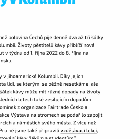
než polovina Čechů pije denně dva až tři šálky
lumbii. Životy pěstitelů kávy přiblíží nová
v týdnu od 1. října 2022 do 8. října na
ensku.
y v jihoamerické Kolumbii. Díky jejich
a lidí, se kterými se běžně nesetkáme, ale
š šálek kávy může mít různé dopady na životy
posledních letech také zesilujícím dopadům
Komínek z organizace Fairtrade Česko a
í akce Výstava na stromech se podařilo zapojit
arcích a náměstích svého města. Z více než
Pro ně jsme také připravili
vzdělávací lekci
,
ěstování kávy žákům a studentům.“