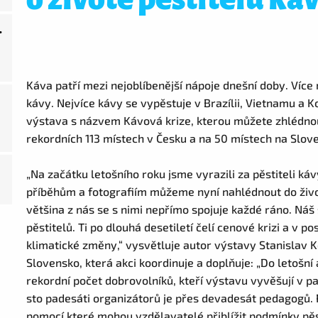
.
Káva patří mezi nejoblíbenější nápoje dnešní doby. Více 
kávy. Nejvíce kávy se vypěstuje v Brazílii, Vietnamu a Ko
výstava s názvem Kávová krize, kterou můžete zhlédnout 
rekordních 113 místech v Česku a na 50 místech na Slov
„Na začátku letošního roku jsme vyrazili za pěstiteli káv
příběhům a fotografiím můžeme nyní nahlédnout do život
většina z nás se s nimi nepřímo spojuje každé ráno. Ná
pěstitelů. Ti po dlouhá desetiletí čelí cenové krizi a v 
klimatické změny,“ vysvětluje autor výstavy Stanislav 
Slovensko, která akci koordinuje a doplňuje: „Do letošn
rekordní počet dobrovolníků, kteří výstavu vyvěšují v p
sto padesáti organizátorů je přes devadesát pedagogů. 
pomocí které mohou vzdělavatelé přiblížit podmínky p