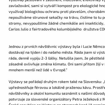
zavlažování, sami si vytváří kompost pro ekologické hno
využívají biologickou ochranu proti plevelům, chorobám
nepoužíváme strunové sekačky na trávu, čistíme to tu
stromy, nevypouštíme žádné chemikálie ani insekticidy, 
Carlos Julio z fairtradového kolumbijského družstva
Jednou z prvních návštěvnic výstavy byla i Lucie Němcov
dostávají na týden i do našeho města. Ráda jsem si vý
ráda, denně vypiju 2-3 šálky. Netušila jsem, že pěstitelé ž
zásadně ovlivňuje změna klimatu. Oni sami přitom žijí v
mnohem menší než lidé v Evropě.“
Výstavy se pořádají druhým rokem také na Slovensku:
upřednostňuje férovou a lokálně praženou kávu. Prost
návštěvníky a okolní komunitu seznámit s našimi důvody
potvrzuje za slovenské organizátory Petra Ježeková z 
České republice se Výstava na stromech koná již osmým