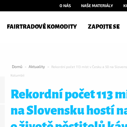
O NÁS
NAŠE MATERIÁLY
K
FAIRTRADOVÉ KOMODITY
ZAPOJTE SE
Domů
Aktuality
>
>
Rekordní počet 113 míst v Česku a 50 na Slovens
Kolumbii
Rekordní počet 113 mí
na Slovensku hostí n
o životě pěstitelů ká