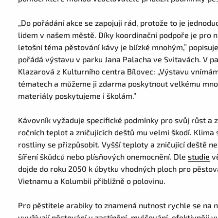
„Do pořádání akce se zapojuji rád, protože to je jednod
lidem v našem městě. Díky koordinační podpoře je pro ná
letošní téma pěstování kávy je blízké mnohým,” popisuj
pořádá výstavu v parku Jana Palacha ve Svitavách. V pa
Klazarová z Kulturního centra Bílovec: „Výstavu vnímáme
tématech a můžeme ji zdarma poskytnout velkému množs
materiály poskytujeme i školám.”
Kávovník vyžaduje specifické podmínky pro svůj růst 
ročních teplot a zničujících deštů mu velmi škodí. Klima 
rostliny se přizpůsobit. Vyšší teploty a zničující deště
šíření škůdců nebo plísňových onemocnění. Dle
studie
vě
dojde do roku 2050 k úbytku vhodných ploch pro pěstování
Vietnamu a Kolumbii přibližně o polovinu.
Pro pěstitele arabiky to znamená nutnost rychle se na
využívají pěstování v zastínění, mulčování, efektivněji v