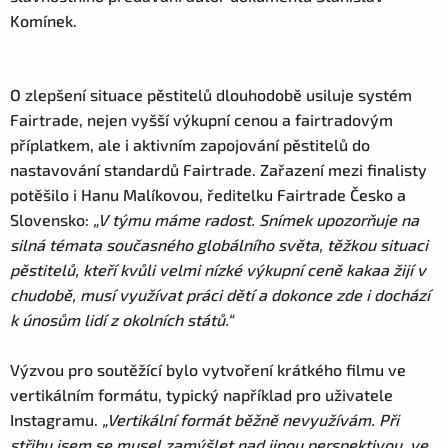
Komínek.
O zlepšení situace pěstitelů dlouhodobě usiluje systém
Fairtrade, nejen vyšší výkupní cenou a fairtradovým
příplatkem, ale i aktivním zapojování pěstitelů do
nastavování standardů Fairtrade. Zařazení mezi finalisty
potěšilo i Hanu Malíkovou, ředitelku Fairtrade Česko a
Slovensko:
„V týmu máme radost. Snímek upozorňuje na
silná témata současného globálního světa, těžkou situaci
pěstitelů, kteří kvůli velmi nízké výkupní ceně kakaa žijí v
chudobě, musí využívat práci dětí a dokonce zde i dochází
k únosům lidí z okolních států.“
Výzvou pro soutěžící bylo vytvoření krátkého filmu ve
vertikálním formátu, typický například pro uživatele
Instagramu.
„Vertikální formát běžně nevyužívám. Při
střihu jsem se musel zamýšlet nad jinou perspektivou, ve