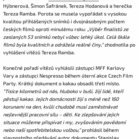
Hýbnerová, Šimon Šafránek, Tereza Hodanová a herečka
Tereza Ramba. Porota se musela vypořádat s vysokou
kvalitou přihlášených snímků i dvojnásobným počtem
českých filmů oproti minulému roku:
„Výběr finalistů ze
zaslaných 53 snímků nebyl vůbec lehký úkol. Celá škála
filmů byla kvalitních a odrážela reálné činy,“
zhodnotila po
vyhlášení vítězů Tereza Ramba.
Konečné pořadí vítězů vyhlásili zástupci MFF Karlovy
Vary a zástupci Nespresso během úterní akce Czech Film
Party. Krátký dokument o kakau obsadil třetí místo.
“Tisíce kilometrů od nás, hluboko v buši, žijí lidé, kteří
pěstují kakao. Jejich domácnosti žijí s méně než 160
korunami na den, kvůli chudobě musí zaměstnávat
nejlevnější pracovní sílu – děti. Ke zlepšování jejich
situace můžeme přispívat i my, zvyšováním povědomí
nebo naší spotřebitelskou volbou,”
prohlásil během
slavnostního předávání autor dokumentu Stanislav