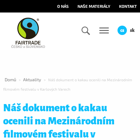
O NÁS
NAŠE MATERIÁLY
KONTAKT
cs
sk
Domů
Aktuality
>
>
Náš dokument o kakau ocenili na Mezinárodním
filmovém festivalu v Karlových Varech
Náš dokument o kakau
ocenili na Mezinárodním
filmovém festivalu v