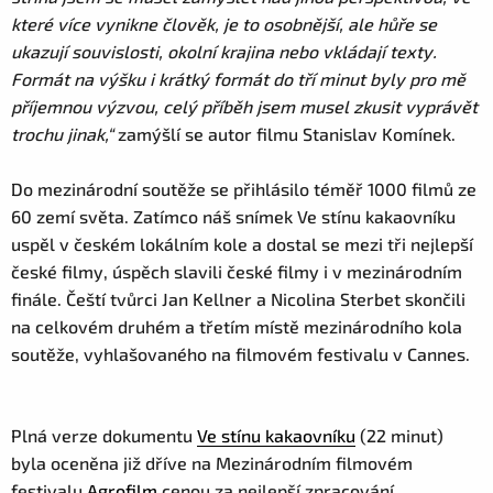
které více vynikne člověk, je to osobnější, ale hůře se
ukazují souvislosti, okolní krajina nebo vkládají texty.
Formát na výšku i krátký formát do tří minut byly pro mě
příjemnou výzvou, celý příběh jsem musel zkusit vyprávět
trochu jinak,“
zamýšlí se autor filmu Stanislav Komínek.
Do mezinárodní soutěže se přihlásilo téměř 1000 filmů ze
60 zemí světa. Zatímco náš snímek Ve stínu kakaovníku
uspěl v českém lokálním kole a dostal se mezi tři nejlepší
české filmy, úspěch slavili české filmy i v mezinárodním
finále. Čeští tvůrci Jan Kellner a Nicolina Sterbet skončili
na celkovém druhém a třetím místě mezinárodního kola
soutěže, vyhlašovaného na filmovém festivalu v Cannes.
Plná verze dokumentu
Ve stínu kakaovníku
(22 minut)
byla oceněna již dříve na Mezinárodním filmovém
festivalu
Agrofilm
cenou za nejlepší zpracování