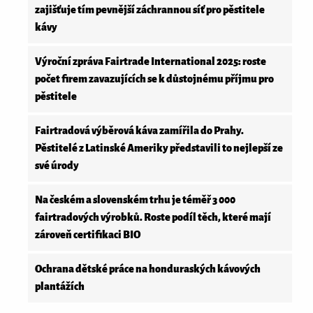
zajišťuje tím pevnější záchrannou síť pro pěstitele
kávy
Výroční zpráva Fairtrade International 2025: roste
počet firem zavazujících se k důstojnému příjmu pro
pěstitele
Fairtradová výběrová káva zamířila do Prahy.
Pěstitelé z Latinské Ameriky představili to nejlepší ze
své úrody
Na českém a slovenském trhu je téměř 3 000
fairtradových výrobků. Roste podíl těch, které mají
zároveň certifikaci BIO
Ochrana dětské práce na honduraských kávových
plantážích