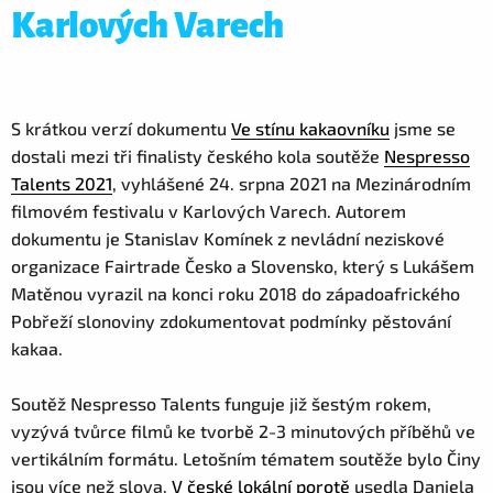
Karlových Varech
S krátkou verzí dokumentu
Ve stínu kakaovníku
jsme se
dostali mezi tři finalisty českého kola soutěže
Nespresso
Talents 2021
, vyhlášené 24. srpna 2021 na Mezinárodním
filmovém festivalu v Karlových Varech. Autorem
dokumentu je Stanislav Komínek z nevládní neziskové
organizace Fairtrade Česko a Slovensko, který s Lukášem
Matěnou vyrazil na konci roku 2018 do západoafrického
Pobřeží slonoviny zdokumentovat podmínky pěstování
kakaa.
Soutěž Nespresso Talents funguje již šestým rokem,
vyzývá tvůrce filmů ke tvorbě 2-3 minutových příběhů ve
vertikálním formátu. Letošním tématem soutěže bylo Činy
jsou více než slova.
V české lokální porotě
usedla Daniela