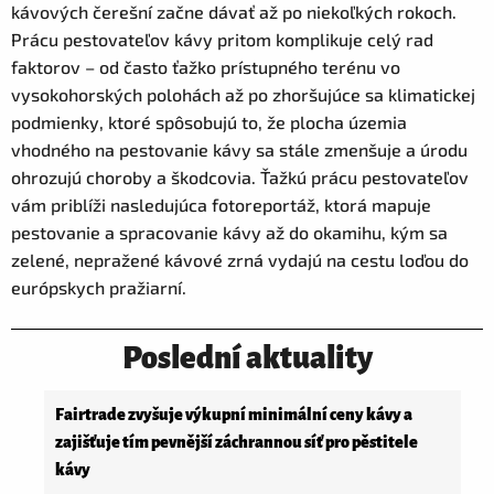
kávových čerešní začne dávať až po niekoľkých rokoch.
Prácu pestovateľov kávy pritom komplikuje celý rad
faktorov – od často ťažko prístupného terénu vo
vysokohorských polohách až po zhoršujúce sa klimatickej
podmienky, ktoré spôsobujú to, že plocha územia
vhodného na pestovanie kávy sa stále zmenšuje a úrodu
ohrozujú choroby a škodcovia. Ťažkú prácu pestovateľov
vám priblíži nasledujúca fotoreportáž, ktorá mapuje
pestovanie a spracovanie kávy až do okamihu, kým sa
zelené, nepražené kávové zrná vydajú na cestu loďou do
európskych pražiarní.
Poslední aktuality
Fairtrade zvyšuje výkupní minimální ceny kávy a
zajišťuje tím pevnější záchrannou síť pro pěstitele
kávy