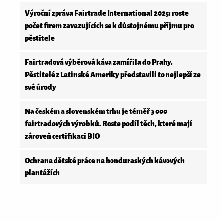
Výroční zpráva Fairtrade International 2025: roste
počet firem zavazujících se k důstojnému příjmu pro
pěstitele
Fairtradová výběrová káva zamířila do Prahy.
Pěstitelé z Latinské Ameriky představili to nejlepší ze
své úrody
Na českém a slovenském trhu je téměř 3 000
fairtradových výrobků. Roste podíl těch, které mají
zároveň certifikaci BIO
Ochrana dětské práce na honduraských kávových
plantážích