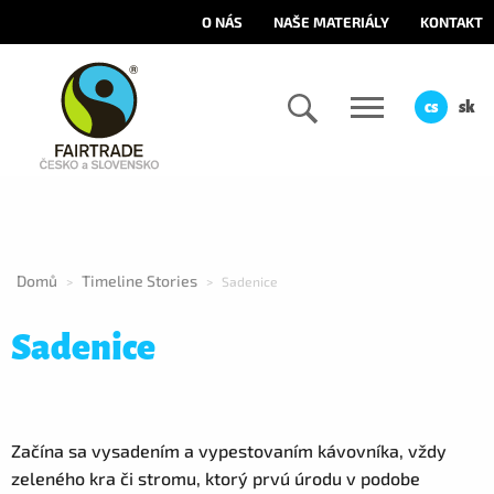
O NÁS
NAŠE MATERIÁLY
KONTAKT
cs
sk
Domů
Timeline Stories
>
>
Sadenice
Sadenice
Začína sa vysadením a vypestovaním kávovníka, vždy
zeleného kra či stromu, ktorý prvú úrodu v podobe