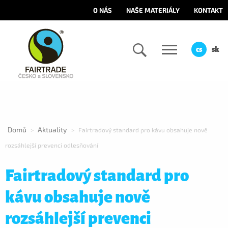
O NÁS
NAŠE MATERIÁLY
KONTAKT
cs
sk
Domů
Aktuality
>
>
Fairtradový standard pro kávu obsahuje nově
rozsáhlejší prevenci odlesňování
Fairtradový standard pro
kávu obsahuje nově
rozsáhlejší prevenci