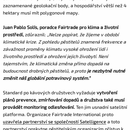
zaznamenané geolokační body, a hospodářství větší než 4
hektary musí mít polygonové mapy.
Juan Pablo Solís, poradce Fairtrade pro klima a životní
prostředí,
zdůraznil:
„Nelze popírat, že žijeme v období
klimatické krize. Z pohledu pěstitelů znamená frekvence a
závažnost proměny klimatu vysoké ohrožení lidí i
životního prostředí a ohrožení jejich živobytí. Není
tajemstvím, že klimatická změna přímo dopadá na
budoucnost drobných pěstitelů, a proto
je nezbytně nutné
změnit náš globální potravinový systém.“
Standard po kávových družstvech vyžaduje
vytvoření
plánů prevence, zmírňování dopadů a družstva také musí
provádět monitoring odlesňování.
Ten jim usnadní satelitní
platforma. Organizace Fairtrade International proto
uzavřela partnerství se společností Satelligence
a toto
partnerství poskytne pěstitelským organizacím přístup k