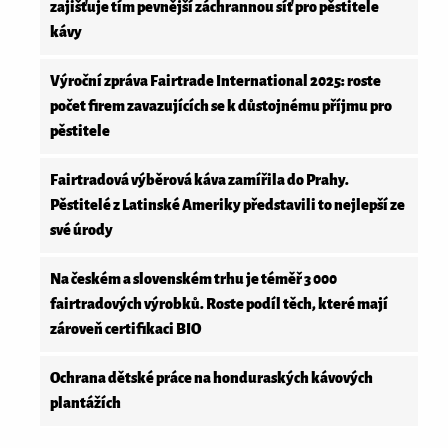
zajišťuje tím pevnější záchrannou síť pro pěstitele
kávy
Výroční zpráva Fairtrade International 2025: roste
počet firem zavazujících se k důstojnému příjmu pro
pěstitele
Fairtradová výběrová káva zamířila do Prahy.
Pěstitelé z Latinské Ameriky představili to nejlepší ze
své úrody
Na českém a slovenském trhu je téměř 3 000
fairtradových výrobků. Roste podíl těch, které mají
zároveň certifikaci BIO
Ochrana dětské práce na honduraských kávových
plantážích