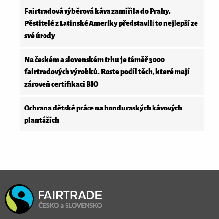
Fairtradová výběrová káva zamířila do Prahy.
Pěstitelé z Latinské Ameriky představili to nejlepší ze
své úrody
Na českém a slovenském trhu je téměř 3 000
fairtradových výrobků. Roste podíl těch, které mají
zároveň certifikaci BIO
Ochrana dětské práce na honduraských kávových
plantážích