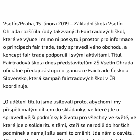
Vsetín/Praha, 15. února 2019 – Základní škola Vsetín
Ohrada rozšířila řady takzvaných Fairtradových škol,
které ve výuce i mimo ni poskytují prostor pro informace
o principech fair trade, tedy spravedlivého obchodu, a
koncept fair trade podporují i svými aktivitami. Titul
Fairtradová škola dnes představitelům ZŠ Vsetín Ohrada
oficiálně předají zástupci organizace Fairtrade Česko a
Slovensko, která kampaň fairtradových škol v ČR
koordinuje.
„O udělení titulu jsme usilovali proto, abychom i my
přispěli malým dílkem do skládanky, ve které jde o
spravedlivější podmínky k životu pro všechny ve světě, ve
které jde o solidaritu s těmi, kteří se narodili do horších
podmínek a nemají sílu sami to změnit. Jde nám o osvětu,