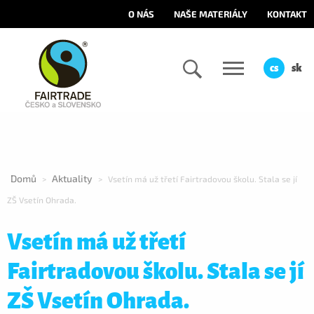
O NÁS
NAŠE MATERIÁLY
KONTAKT
cs
sk
Domů
Aktuality
>
>
Vsetín má už třetí Fairtradovou školu. Stala se jí
ZŠ Vsetín Ohrada.
Vsetín má už třetí
Fairtradovou školu. Stala se jí
ZŠ Vsetín Ohrada.