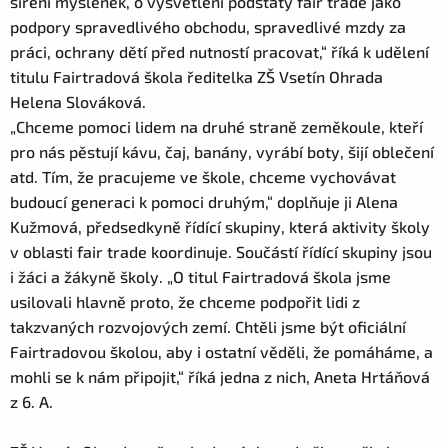
šíření myšlenek, o vysvětlení podstaty fair trade jako
podpory spravedlivého obchodu, spravedlivé mzdy za
práci, ochrany dětí před nutností pracovat,“ říká k udělení
titulu Fairtradová škola ředitelka ZŠ Vsetín Ohrada
Helena Slováková.
„Chceme pomoci lidem na druhé straně zeměkoule, kteří
pro nás pěstují kávu, čaj, banány, vyrábí boty, šijí oblečení
atd. Tím, že pracujeme ve škole, chceme vychovávat
budoucí generaci k pomoci druhým,“ doplňuje ji Alena
Kužmová, předsedkyně řídící skupiny, která aktivity školy
v oblasti fair trade koordinuje. Součástí řídící skupiny jsou
i žáci a žákyně školy. „O titul Fairtradová škola jsme
usilovali hlavně proto, že chceme podpořit lidi z
takzvaných rozvojových zemí. Chtěli jsme být oficiální
Fairtradovou školou, aby i ostatní věděli, že pomáháme, a
mohli se k nám připojit,“ říká jedna z nich, Aneta Hrtáňová
z 6. A.