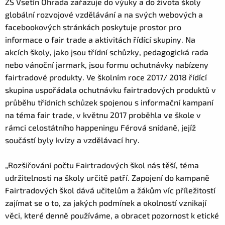
ZŠ Vsetín Ohrada zařazuje do výuky a do života školy
globální rozvojové vzdělávání a na svých webových a
facebookových stránkách poskytuje prostor pro
informace o fair trade a aktivitách řídící skupiny. Na
akcích školy, jako jsou třídní schůzky, pedagogická rada
nebo vánoční jarmark, jsou formu ochutnávky nabízeny
fairtradové produkty. Ve školním roce 2017/ 2018 řídící
skupina uspořádala ochutnávku fairtradových produktů v
průběhu třídních schůzek spojenou s informační kampaní
na téma fair trade, v květnu 2017 proběhla ve škole v
rámci celostátního happeningu Férová snídaně, jejíž
součástí byly kvízy a vzdělávací hry.
„Rozšiřování počtu Fairtradových škol nás těší, téma
udržitelnosti na školy určitě patří. Zapojení do kampaně
Fairtradových škol dává učitelům a žákům víc příležitostí
zajímat se o to, za jakých podmínek a okolností vznikají
věci, které denně používáme, a obracet pozornost k etické