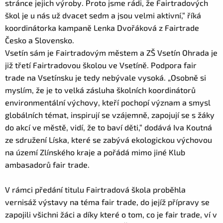
stránce jejich výroby. Proto jsme rádi, že Fairtradových
škol je u nás už dvacet sedm a jsou velmi aktivní,“ říká
koordinátorka kampaně Lenka Dvořáková z Fairtrade
Česko a Slovensko.
Vsetín sám je Fairtradovým městem a ZŠ Vsetín Ohrada je
již třetí Fairtradovou školou ve Vsetíně. Podpora fair
trade na Vsetínsku je tedy nebývale vysoká. „Osobně si
myslím, že je to velká zásluha školních koordinátorů
environmentální výchovy, kteří pochopí význam a smysl
globálních témat, inspirují se vzájemně, zapojují se s žáky
do akcí ve městě, vidí, že to baví děti,“ dodává Iva Koutná
ze sdružení Líska, které se zabývá ekologickou výchovou
na území Zlínského kraje a pořádá mimo jiné Klub
ambasadorů fair trade.
V rámci předání titulu Fairtradová škola proběhla
vernisáž výstavy na téma fair trade, do jejíž přípravy se
zapojili všichni žáci a díky které o tom, co je fair trade, ví v