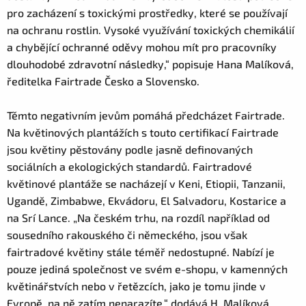
pro zacházení s toxickými prostředky, které se používají
na ochranu rostlin. Vysoké využívání toxických chemikálií
a chybějící ochranné oděvy mohou mít pro pracovníky
dlouhodobé zdravotní následky,“ popisuje Hana Malíková,
ředitelka Fairtrade Česko a Slovensko.
Těmto negativním jevům pomáhá předcházet Fairtrade.
Na květinových plantážích s touto certifikací Fairtrade
jsou květiny pěstovány podle jasně definovaných
sociálních a ekologických standardů. Fairtradové
květinové plantáže se nacházejí v Keni, Etiopii, Tanzanii,
Ugandě, Zimbabwe, Ekvádoru, El Salvadoru, Kostarice a
na Srí Lance. „Na českém trhu, na rozdíl například od
sousedního rakouského či německého, jsou však
fairtradové květiny stále téměř nedostupné. Nabízí je
pouze jediná společnost ve svém e-shopu, v kamenných
květinářstvích nebo v řetězcích, jako je tomu jinde v
Evropě, na ně zatím nenarazíte,“ dodává H. Malíková