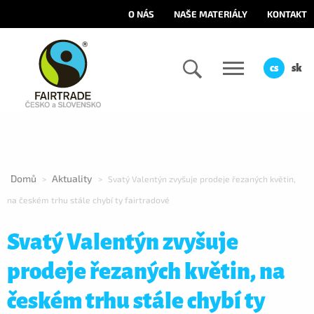
O NÁS
NAŠE MATERIÁLY
KONTAKT
cs
sk
Domů
Aktuality
>
>
Svatý Valentýn zvyšuje prodeje řezaných květin,
na českém trhu stále chybí ty fairtradové
Svatý Valentýn zvyšuje
prodeje řezaných květin, na
českém trhu stále chybí ty