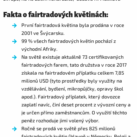
Fakta o fairtradových květinách:
První fairtradová květina byla prodána v roce
2001 ve Švýcarsku.
99 % všech fairtradových květin pochází z
východní Afriky.
Na světě existuje aktuálně 73 certifikovaných
fairtradových farem, tato družstva v roce 2017
získala na fairtradovém příplatku celkem 7,85
milionů USD (tyto prostředky byly využity na
vzdělávání, bydlení, mikropůjčky, opravy škol
apod.). Fairtradový příplatek, který dovozce
zaplatí navíc, činí deset procent z vývozní ceny a
je určen přímo zaměstnancům. O využití těchto
peněz rozhoduje jimi volený výbor.
Ročně se prodá ve světě přes 825 milionů
fairtradových květin (hlavně v Německu, Belgii a