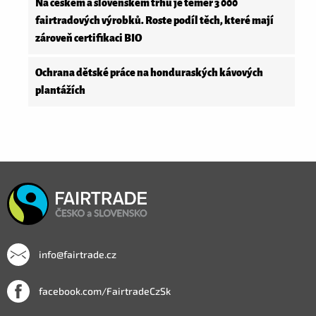
Na českém a slovenském trhu je téměř 3 000
fairtradových výrobků. Roste podíl těch, které mají
zároveň certifikaci BIO
Ochrana dětské práce na honduraských kávových
plantážích
info@fairtrade.cz
facebook.com/FairtradeCzSk