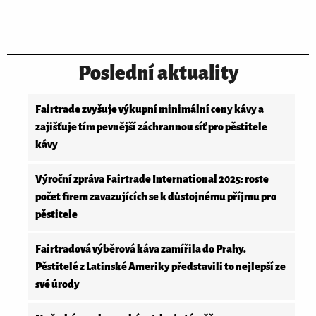
Poslední aktuality
Fairtrade zvyšuje výkupní minimální ceny kávy a
zajišťuje tím pevnější záchrannou síť pro pěstitele
kávy
Výroční zpráva Fairtrade International 2025: roste
počet firem zavazujících se k důstojnému příjmu pro
pěstitele
Fairtradová výběrová káva zamířila do Prahy.
Pěstitelé z Latinské Ameriky představili to nejlepší ze
své úrody