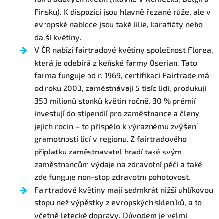
Finsku). K dispozici jsou hlavně řezané růže, ale v
evropské nabídce jsou také lilie, karafiáty nebo
další květiny.
V ČR nabízí fairtradové květiny společnost Florea,
která je odebírá z keňské farmy Oserian. Tato
farma funguje od r. 1969, certifikaci Fairtrade má
od roku 2003, zaměstnávají 5 tisíc lidí, produkují
350 milionů stonků květin ročně. 30 % prémií
investují do stipendií pro zaměstnance a členy
jejich rodin – to přispělo k výraznému zvýšení
gramotnosti lidí v regionu. Z fairtradového
příplatku zaměstnavatel hradí také svým
zaměstnancům výdaje na zdravotní péči a také
zde funguje non-stop zdravotní pohotovost.
Fairtradové květiny mají sedmkrát nižší uhlíkovou
stopu než výpěstky z evropských skleníků, a to
včetně letecké dopravy. Důvodem je velmi