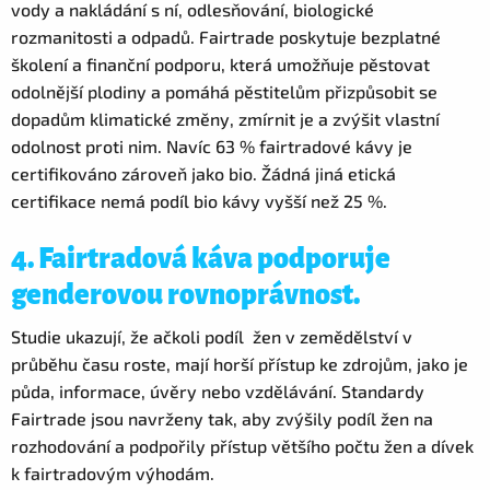
vody a nakládání s ní, odlesňování, biologické
rozmanitosti a odpadů. Fairtrade poskytuje bezplatné
školení a finanční podporu, která umožňuje pěstovat
odolnější plodiny a pomáhá pěstitelům přizpůsobit se
dopadům klimatické změny, zmírnit je a zvýšit vlastní
odolnost proti nim. Navíc 63 % fairtradové kávy je
certifikováno zároveň jako bio. Žádná jiná etická
certifikace nemá podíl bio kávy vyšší než 25 %.
4. Fairtradová káva podporuje
genderovou rovnoprávnost.
Studie ukazují, že ačkoli podíl žen v zemědělství v
průběhu času roste, mají horší přístup ke zdrojům, jako je
půda, informace, úvěry nebo vzdělávání. Standardy
Fairtrade jsou navrženy tak, aby zvýšily podíl žen na
rozhodování a podpořily přístup většího počtu žen a dívek
k fairtradovým výhodám.