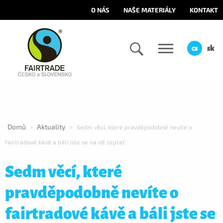
O NÁS
NAŠE MATERIÁLY
KONTAKT
cs
sk
Domů
Aktuality
>
>
Sedm věcí, které pravděpodobně nevíte o
fairtradové kávě a báli jste se na ně zeptat
Sedm věcí, které
pravděpodobně nevíte o
fairtradové kávě a báli jste se