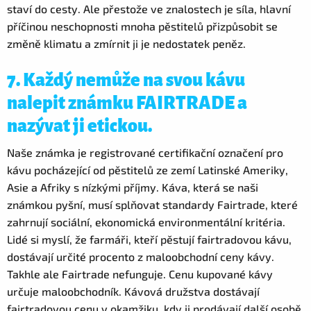
staví do cesty. Ale přestože ve znalostech je síla, hlavní
příčinou neschopnosti mnoha pěstitelů přizpůsobit se
změně klimatu a zmírnit ji je nedostatek peněz.
7. Každý nemůže na svou kávu
nalepit známku FAIRTRADE a
nazývat ji etickou.
Naše známka je registrované certifikační označení pro
kávu pocházející od pěstitelů ze zemí Latinské Ameriky,
Asie a Afriky s nízkými příjmy. Káva, která se naši
známkou pyšní, musí splňovat standardy Fairtrade, které
zahrnují sociální, ekonomická environmentální kritéria.
Lidé si myslí, že farmáři, kteří pěstují fairtradovou kávu,
dostávají určité procento z maloobchodní ceny kávy.
Takhle ale Fairtrade nefunguje. Cenu kupované kávy
určuje maloobchodník. Kávová družstva dostávají
fairtradovou cenu v okamžiku, kdy ji prodávají další osobě