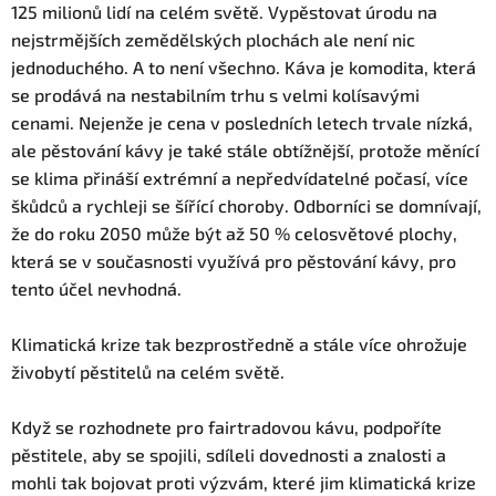
125 milionů lidí na celém světě. Vypěstovat úrodu na
nejstrmějších zemědělských plochách ale není nic
jednoduchého. A to není všechno. Káva je komodita, která
se prodává na nestabilním trhu s velmi kolísavými
cenami. Nejenže je cena v posledních letech trvale nízká,
ale pěstování kávy je také stále obtížnější, protože měnící
se klima přináší extrémní a nepředvídatelné počasí, více
škůdců a rychleji se šířící choroby. Odborníci se domnívají,
že do roku 2050 může být až 50 % celosvětové plochy,
která se v současnosti využívá pro pěstování kávy, pro
tento účel nevhodná.
Klimatická krize tak bezprostředně a stále více ohrožuje
živobytí pěstitelů na celém světě.
Když se rozhodnete pro fairtradovou kávu, podpoříte
pěstitele, aby se spojili, sdíleli dovednosti a znalosti a
mohli tak bojovat proti výzvám, které jim klimatická krize