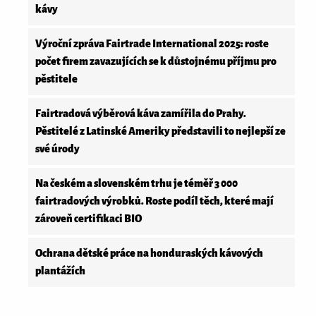
kávy
Výroční zpráva Fairtrade International 2025: roste
počet firem zavazujících se k důstojnému příjmu pro
pěstitele
Fairtradová výběrová káva zamířila do Prahy.
Pěstitelé z Latinské Ameriky představili to nejlepší ze
své úrody
Na českém a slovenském trhu je téměř 3 000
fairtradových výrobků. Roste podíl těch, které mají
zároveň certifikaci BIO
Ochrana dětské práce na honduraských kávových
plantážích