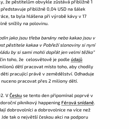
y, že pěstitelům obvykle zůstává přibližně 1
představuje přibližně 0,04 USD na šálek
áce, ta byla hlášena při výrobě kávy v 17
lně snížily na polovinu.
lodin jako jsou třeba banány nebo kakao jsou v
st pěstitele kakaa v Pobřeží slonoviny si nyní
ládu by si sami mohli dopřát jen velmi těžko“
čin toho, že celosvětově je podle
údajů
milionů dětí pracovat místo toho, aby chodily
 děti pracující právě v zemědělství. Odhaduje
o nuceno pracovat přes 2 miliony dětí.
02. V
Česku
se tento den připomínal poprvé v
aždoroční piknikový happening
Férová snídaně
.
ají dobrovolníci a dobrovolnice na více než
 Jde tak o největší českou akci na podporu