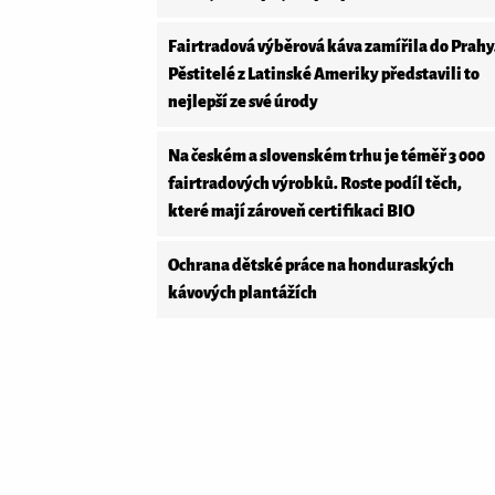
Fairtradová výběrová káva zamířila do Prahy
Pěstitelé z Latinské Ameriky představili to
nejlepší ze své úrody
Na českém a slovenském trhu je téměř 3 000
fairtradových výrobků. Roste podíl těch,
které mají zároveň certifikaci BIO
Ochrana dětské práce na honduraských
kávových plantážích