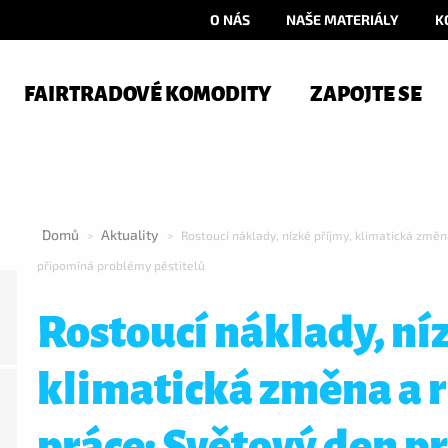
O NÁS
NAŠE MATERIÁLY
K
FAIRTRADOVÉ KOMODITY
ZAPOJTE SE
Domů
Aktuality
>
>
Rostoucí náklady, nízké příjmy, klimatická změn
připomíná problémy pěstitelů
Rostoucí náklady, ní
klimatická změna a r
práce: Světový den pr