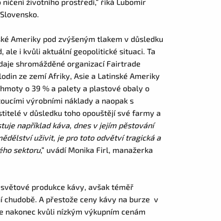
 ničení životního prostředí,“ říká Lubomír
 Slovensko.
tinské Ameriky pod zvýšeným tlakem v důsledku
le i kvůli aktuální geopolitické situaci. Ta
Údaje shromážděné organizací Fairtrade
lodin ze zemí Afriky, Asie a Latinské Ameriky
 hmoty o 39 % a palety a plastové obaly o
ostoucími výrobními náklady a naopak s
itelé v důsledku toho opouštějí své farmy a
tuje například káva, dnes v jejím pěstování
dělství uživit, je pro toto odvětví tragická a
ého sektoru
,“ uvádí Monika Firl, manažerka
% světové produkce kávy, avšak téměř
mní chudobě. A přestože ceny kávy na burze v
e se nakonec kvůli nízkým výkupním cenám