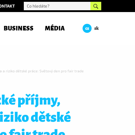
ONTAKT
BUSINESS
MÉDIA
cs
sk
a a riziko dětské práce: Světový den pro fair trade
zké příjmy,
iziko dětské
o fair trade