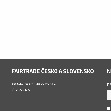
FAIRTRADE ČESKO A SLOVENSKO
N
Botičská 1936/4, 128 00 Praha 2
Př
IČ: 71 22 66 72