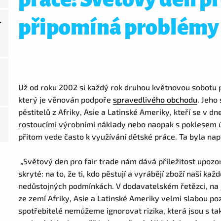
připomíná problémy 
.
Už od roku 2002 si každý rok druhou květnovou sobot
který je věnován podpoře
spravedlivého obchodu
. Jeho
pěstitelů z Afriky, Asie a Latinské Ameriky, kteří se v dn
rostoucími výrobními náklady nebo naopak s poklesem 
přitom vede často k využívání dětské práce. Ta byla nap
„
Světový den pro fair trade nám dává příležitost upozorn
skryté: na to, že ti, kdo pěstují a vyrábějí zboží naší ka
nedůstojných podmínkách. V dodavatelském řetězci, na j
ze zemí Afriky, Asie a Latinské Ameriky velmi slabou po
spotřebitelé nemůžeme ignorovat rizika, která jsou s