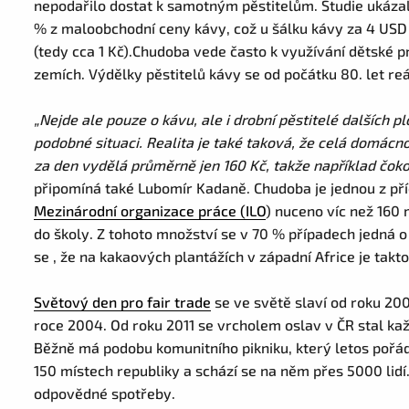
nepodařilo dostat k samotným pěstitelům. Studie ukázal
% z maloobchodní ceny kávy, což u šálku kávy za 4 USD 
(tedy cca 1 Kč).Chudoba vede často k využívání dětské pr
zemích. Výdělky pěstitelů kávy se od počátku 80. let reá
„Nejde ale pouze o kávu, ale i drobní pěstitelé dalších p
podobné situaci. Realita je také taková, že celá domácno
za den vydělá průměrně jen 160 Kč, takže například čoko
připomíná také Lubomír Kadaně. Chudoba je jednou z pří
Mezinárodní organizace práce (ILO
) nuceno víc než 160 
do školy. Z tohoto množství se v 70 % případech jedná o
se , že na kakaových plantážích v západní Africe je takt
Světový den pro fair trade
se ve světě slaví od roku 20
roce 2004. Od roku 2011 se vrcholem oslav v ČR stal k
Běžně má podobu komunitního pikniku, který letos pořád
150 místech republiky a schází se na něm přes 5000 lidí.
odpovědné spotřeby.