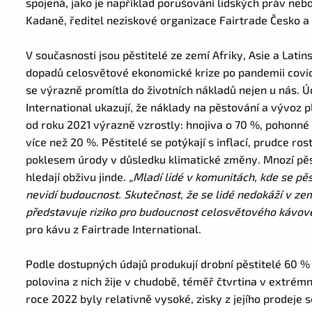
spojená, jako je například porušování lidských práv nebo
Kadaně, ředitel neziskové organizace Fairtrade Česko a
V současnosti jsou pěstitelé ze zemí Afriky, Asie a La
dopadů celosvětové ekonomické krize po pandemii covid, a
se výrazně promítla do životních nákladů nejen u nás. 
International ukazují, že náklady na pěstování a vývoz p
od roku 2021 výrazně vzrostly: hnojiva o 70 %, pohonné
více než 20 %. Pěstitelé se potýkají s inflací, prudce r
poklesem úrody v důsledku klimatické změny. Mnozí pěst
hledají obživu jinde.
„Mladí lidé v komunitách, kde se pěs
nevidí budoucnost. Skutečnost, že se lidé nedokáží v země
představuje riziko pro budoucnost celosvětového kávov
pro kávu z Fairtrade International.
Podle dostupných údajů produkují drobní pěstitelé 60 
polovina z nich žije v chudobě, téměř čtvrtina v extré
roce 2022 byly relativně vysoké, zisky z jejího prodej