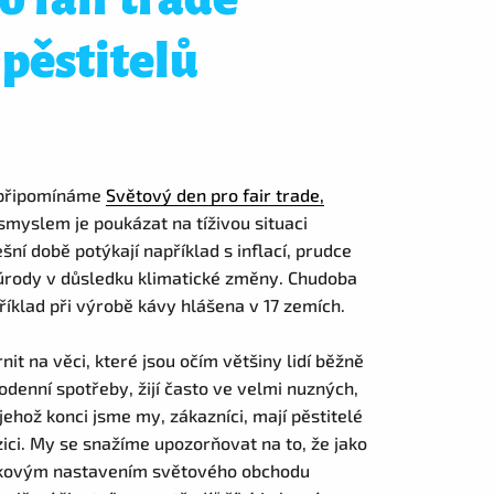
pěstitelů
u připomínáme
Světový den pro fair trade,
 smyslem je poukázat na tíživou situaci
ešní době potýkají například s inflací, prudce
úrody v důsledku klimatické změny. Chudoba
říklad při výrobě kávy hlášena v 17 zemích.
it na věci, které jsou očím většiny lidí běžně
ždodenní spotřeby, žijí často ve velmi nuzných,
ehož konci jsme my, zákazníci, mají pěstitelé
zici. My se snažíme upozorňovat na to, že jako
 takovým nastavením světového obchodu