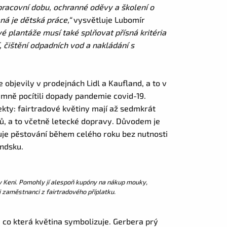
racovní dobu, ochranné oděvy a školení o
á je dětská práce,“
vysvětluje Lubomír
vé plantáže musí také splňovat přísná kritéria
, čištění odpadních vod a nakládání s
e objevily v prodejnách Lidl a Kaufland, a to v
amně pocítili dopady pandemie covid-19.
pekty: fairtradové květiny mají až sedmkrát
ků, a to včetně letecké dopravy. Důvodem je
uje pěstování během celého roku bez nutnosti
andsku.
 Keni. Pomohly jí alespoň kupóny na nákup mouky,
i zaměstnanci z fairtradového příplatku.
, co která květina symbolizuje. Gerbera prý