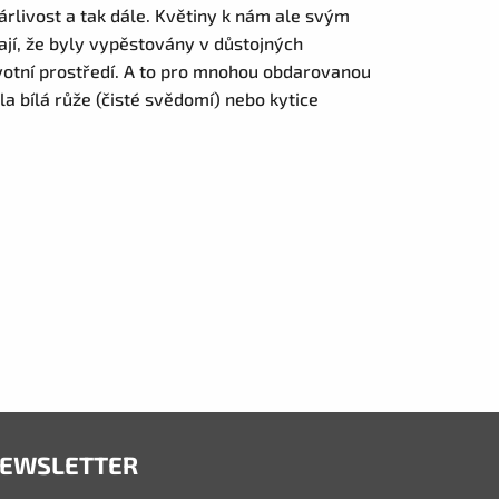
árlivost a tak dále. Květiny k nám ale svým
jí, že byly vypěstovány v důstojných
votní prostředí. A to pro mnohou obdarovanou
la bílá růže (čisté svědomí) nebo kytice
EWSLETTER