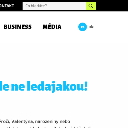
ONTAKT
BUSINESS
MÉDIA
cs
sk
le ne ledajakou!
výročí, Valentýna, narozeniny nebo