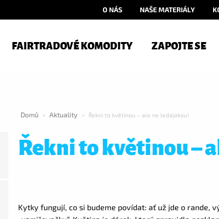
O NÁS
NAŠE MATERIÁLY
K
FAIRTRADOVÉ KOMODITY
ZAPOJTE SE
Domů
Aktuality
>
>
Řekni to květinou – ale ne ledajakou!
Řekni to květinou – a
Kytky fungují, co si budeme povídat: ať už jde o rande, 