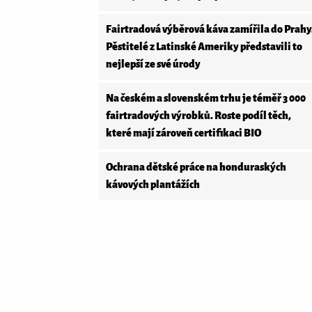
Fairtradová výběrová káva zamířila do Prahy
Pěstitelé z Latinské Ameriky představili to
nejlepší ze své úrody
Na českém a slovenském trhu je téměř 3 000
fairtradových výrobků. Roste podíl těch,
které mají zároveň certifikaci BIO
Ochrana dětské práce na honduraských
kávových plantážích