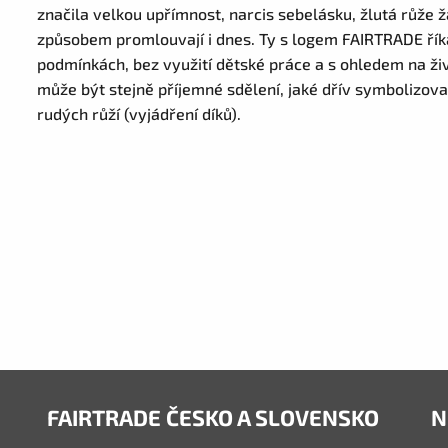
značila velkou upřímnost, narcis sebelásku, žlutá růže ž
způsobem promlouvají i dnes. Ty s logem FAIRTRADE říka
podmínkách, bez využití dětské práce a s ohledem na ži
může být stejně příjemné sdělení, jaké dřív symbolizova
rudých růží (vyjádření díků).
FAIRTRADE ČESKO A SLOVENSKO
N