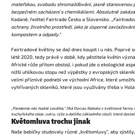
mateřskou, svobodu shromažďování, jasně stanovenou p
bezpečném zacházení s chemikáliemi. Absolutně zakázan
Kadaně, ředitel Fairtrade Česko a Slovensko.
„Fairtrado
ochrany životního prostředí, jako je úsporné zavlažování
kompostem a odpady.“
Fairtradové květiny se dají dnes koupit i u nás. Poprvé s
létě 2020, tedy právě v době, kdy pěstitele květin význ
Africké růže přitom obstojí, i pokud jde o ekologické as
nižší uhlíkovou stopu než výpěstky z evropských sklení
velmi příznivé podnebí ve východní Africe, které umožň
vyhřívaných skleníků, které jsou využívány třeba v Hol
„Pandemie nás hodně zasáhla,“ říká
Dorcas Naboke z květinové farmy v
kuchyňského oleje, cukru, rýže a dalšího základního zboží, které dostal
Květomluva trochu jinak
Naše babičky studovaly různé „květomluvy“, aby zjistily