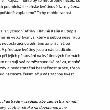
me. I když… mohlo by to mít drobný háček. Co
ých podmínkách keňské květinové farmy žena,
ni pořádně zaplaceno? To by mohlo radost
ází z východní Afriky. Hlavně Keňa a Etiopie
poměrně velký byznys, který s sebou nese řadu
s nedostatečnou odměnu za práci až po
. A přestože květiny jsou u nás tradičním
 při jejich pěstování na květinových farmách
často neznají svá zaměstnanecká práva, mnohé
é mzdy a nedostatečná bezpečnost práce, třeba
okud nechcete čekat, až u nás začnou kvést
e.
„Fairtrade vyžaduje, aby zaměstnanci měli
uvy včetně nároku na dovolenou a na