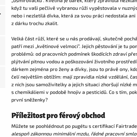
„usmiřovačku“. Květina je dárek, který zpravidla nezkla
když tu vaši pečlivě vybranou růži vypěstovala v nuzn
.
nebo i nezletilá dívka, která za svou práci nedostala a
z dárku trochu zkalit.
Velká část růží, které se u nás prodávají, skutečně poch
patří mezi „květinové velmoci“. Jejich pěstování je tu 
problémů: od pracovních podmínek škodících zdraví pře
plýtvání pitnou vodou a poškozování životního prostředí
dárkem zejména pro ženy a dívky, jsou to právě ony, kdo
čelí největším obtížím: mají zpravidla nízké vzdělání, 
z nich jsou samoživitelky a jejich situaci zhoršují nízk
s chemikáliemi v podobě hnojiv a pesticidů. Co s tím, p
první sněženky?
Příležitost pro férový obchod
Můžete se poohlédnout po pugétu s certifikací Fairtrad
alespoň zákonnou minimální mzdu, řádné pracovní smlo