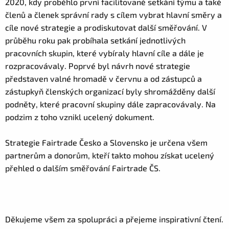
2020, kdy proběhlo první facilitované setkání týmu a také
členů a členek správní rady s cílem vybrat hlavní směry a
cíle nové strategie a prodiskutovat další směřování. V
průběhu roku pak probíhala setkání jednotlivých
pracovních skupin, které vybíraly hlavní cíle a dále je
rozpracovávaly. Poprvé byl návrh nové strategie
představen valné hromadě v červnu a od zástupců a
zástupkyň členských organizací byly shromážděny další
podněty, které pracovní skupiny dále zapracovávaly. Na
podzim z toho vznikl ucelený dokument.
Strategie Fairtrade Česko a Slovensko je určena všem
partnerům a donorům, kteří takto mohou získat ucelený
přehled o dalším směřování Fairtrade ČS.
Děkujeme všem za spolupráci a přejeme inspirativní čtení.