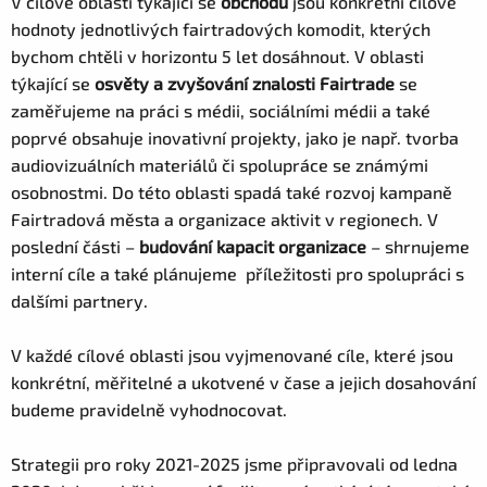
V cílové oblasti týkající se
obchodu
jsou konkrétní cílové
hodnoty jednotlivých fairtradových komodit, kterých
bychom chtěli v horizontu 5 let dosáhnout. V oblasti
týkající se
osvěty a zvyšování znalosti Fairtrade
se
zaměřujeme na práci s médii, sociálními médii a také
poprvé obsahuje inovativní projekty, jako je např. tvorba
audiovizuálních materiálů či spolupráce se známými
osobnostmi. Do této oblasti spadá také rozvoj kampaně
Fairtradová města a organizace aktivit v regionech. V
poslední části –
budování kapacit organizace
– shrnujeme
interní cíle a také plánujeme příležitosti pro spolupráci s
dalšími partnery.
V každé cílové oblasti jsou vyjmenované cíle, které jsou
konkrétní, měřitelné a ukotvené v čase a jejich dosahování
budeme pravidelně vyhodnocovat.
Strategii pro roky 2021-2025 jsme připravovali od ledna