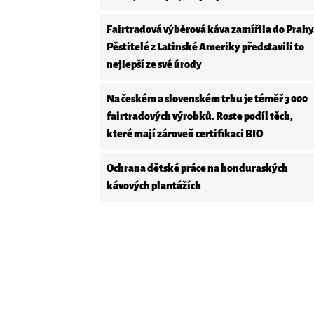
Fairtradová výběrová káva zamířila do Prahy
Pěstitelé z Latinské Ameriky představili to
nejlepší ze své úrody
Na českém a slovenském trhu je téměř 3 000
fairtradových výrobků. Roste podíl těch,
které mají zároveň certifikaci BIO
Ochrana dětské práce na honduraských
kávových plantážích