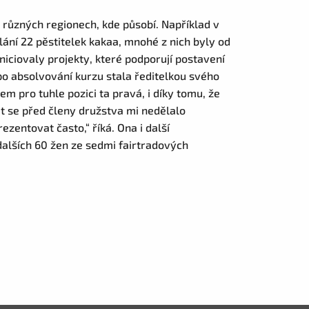
v různých regionech, kde působí. Například v
ání 22 pěstitelek kakaa, mnohé z nich byly od
iciovaly projekty, které podporují postavení
 po absolvování kurzu stala ředitelkou svého
em pro tuhle pozici ta pravá, i díky tomu, že
it se před členy družstva mi nedělalo
entovat často,“ říká. Ona i další
dalších 60 žen ze sedmi fairtradových