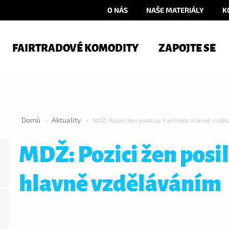
O NÁS
NAŠE MATERIÁLY
K
FAIRTRADOVÉ KOMODITY
ZAPOJTE SE
Domů
Aktuality
>
>
MDŽ: Pozici žen posiluje Fairtrade hlavně vzdě
MDŽ: Pozici žen posi
hlavně vzděláváním