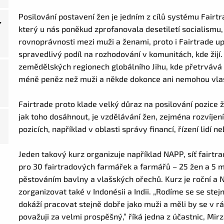
Posilování postavení žen je jedním z cílů systému Fairtr
.
který u nás poněkud zprofanovala desetiletí socialismu,
rovnoprávnosti mezi muži a ženami, proto i Fairtrade up
spravedlivý podíl na rozhodování v komunitách, kde žijí
zemědělských regionech globálního Jihu, kde přetrvává tr
méně peněz než muži a někde dokonce ani nemohou vlas
Fairtrade proto klade velký důraz na posilování pozice 
jak toho dosáhnout, je vzdělávání žen, zejména rozvíjen
pozicích, například v oblasti správy financí, řízení lidí 
Jeden takový kurz organizuje například NAPP, síť fairtra
pro 30 fairtradových farmářek a farmářů – 25 žen a 5 muž
pěstováním bavlny a vlašských ořechů. Kurz je roční a N
zorganizovat také v Indonésii a Indii. „Rodíme se se ste
dokáží pracovat stejně dobře jako muži a měli by se v 
považuji za velmi prospěšný,“ říká jedna z účastnic, M