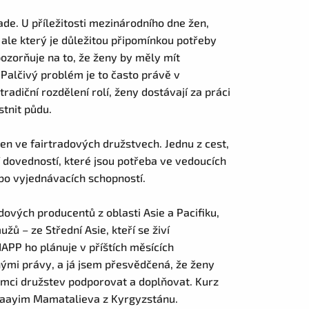
ade. U příležitosti mezinárodního dne žen,
 ale který je důležitou připomínkou potřeby
ozorňuje na to, že ženy by měly mít
.
Palčivý problém je to často právě v
adiční rozdělení rolí, ženy dostávají za práci
tnit půdu.
žen ve fairtradových družstvech. Jednu z cest,
í dovedností, které jsou potřeba ve vedoucích
nebo vyjednávacích schopností.
dových producentů z oblasti Asie a Pacifiku,
ů – ze Střední Asie, kteří se živí
APP ho plánuje v příštích měsících
jnými právy, a já jsem přesvědčená, že ženy
rámci družstev podporovat a doplňovat. Kurz
irzaayim Mamatalieva z Kyrgyzstánu.