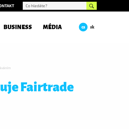
ONTAKT
BUSINESS
MÉDIA
cs
sk
láváním
luje Fairtrade