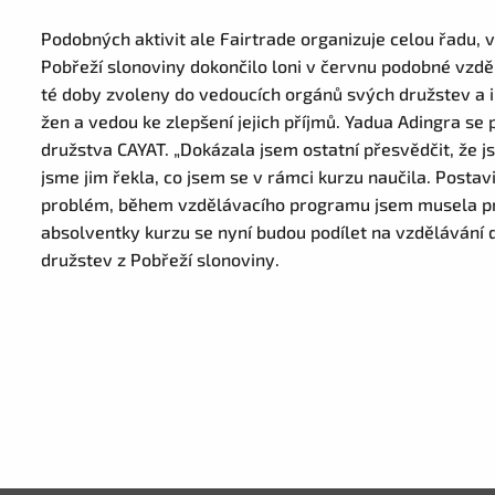
Podobných aktivit ale Fairtrade organizuje celou řadu, 
Pobřeží slonoviny dokončilo loni v červnu podobné vzděl
té doby zvoleny do vedoucích orgánů svých družstev a in
žen a vedou ke zlepšení jejich příjmů. Yadua Adingra se
družstva CAYAT. „Dokázala jsem ostatní přesvědčit, že js
jsme jim řekla, co jsem se v rámci kurzu naučila. Postav
problém, během vzdělávacího programu jsem musela prez
absolventky kurzu se nyní budou podílet na vzdělávání 
družstev z Pobřeží slonoviny.