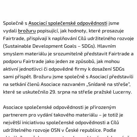
Společně s
Asociací společenské odpovědnosti
jsme
vydali
brožuru
popisující, jak hodnoty, které prosazuje
Fairtrade, přispívají k naplňování Cílů udržitelného rozvoje
(Sustainable Development Goals – SDGs). Hlavním
smyslem materiálu je srozumitelně představit Fairtrade a
podporu Fairtrade jako jeden ze způsobů, jak mohou
aktivní jednotlivci či odpovědné firmy k dosažení SDGs
sami přispět.
Brožuru jsme společně s Asociací představili
na setkání členů Asociace nazvaném „Snídaně na střeše“,
které se uskutečnilo 29. srpna na střeše pražské Lucerny.
Asociace společenské odpovědnosti je přirozeným
partnerem pro vydání takového materiálu – je totiž je
největší iniciativou společenské odpovědnosti a Cílů
udržitelného rozvoje OSN v České republice. Podle