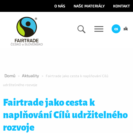
O NÁS
NAŠE MATERIÁLY
KONTAKT
cs
sk
Domů
Aktuality
>
>
Fairtrade jako cesta k naplňování Cílů
udržitelného rozvoje
Fairtrade jako cesta k
naplňování Cílů udržitelného
rozvoje