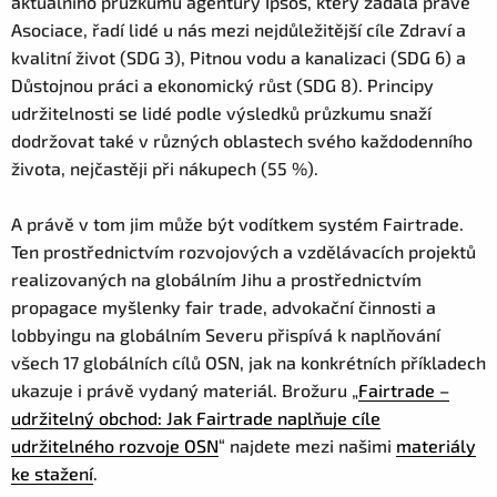
aktuálního průzkumu agentury Ipsos, který zadala právě
Asociace, řadí lidé u nás mezi nejdůležitější cíle Zdraví a
kvalitní život (SDG 3), Pitnou vodu a kanalizaci (SDG 6) a
Důstojnou práci a ekonomický růst (SDG 8). Principy
udržitelnosti se lidé podle výsledků průzkumu snaží
dodržovat také v různých oblastech svého každodenního
života, nejčastěji při nákupech (55 %).
A právě v tom jim může být vodítkem systém Fairtrade.
Ten prostřednictvím rozvojových a vzdělávacích projektů
realizovaných na globálním Jihu a prostřednictvím
propagace myšlenky fair trade, advokační činnosti a
lobbyingu na globálním Severu přispívá k naplňování
všech 17 globálních cílů OSN, jak na konkrétních příkladech
ukazuje i právě vydaný materiál. Brožuru „
Fairtrade –
udržitelný obchod: Jak Fairtrade naplňuje cíle
udržitelného rozvoje OSN
“ najdete mezi našimi
materiály
ke stažení
.