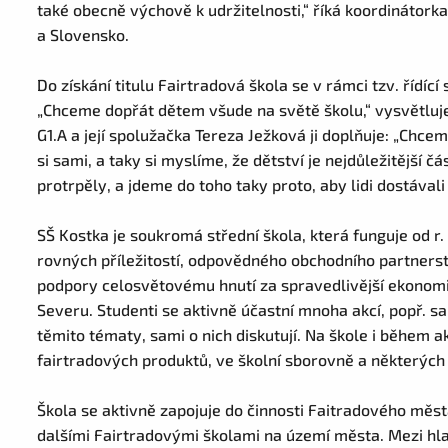
také obecně výchově k udržitelnosti,“ říká koordinátor
a Slovensko.
Do získání titulu Fairtradová škola se v rámci tzv. řídící 
„Chceme dopřát dětem všude na světě školu,“ vysvětluje j
G1.A a její spolužačka Tereza Ježková ji doplňuje: „Chce
si sami, a taky si myslíme, že dětství je nejdůležitější 
protrpěly, a jdeme do toho taky proto, aby lidi dostávali za
SŠ Kostka je soukromá střední škola, která funguje od r
rovných příležitostí, odpovědného obchodního partnerstv
podpory celosvětovému hnutí za spravedlivější ekonomi
Severu. Studenti se aktivně účastní mnoha akcí, popř. sam
těmito tématy, sami o nich diskutují. Na škole i během a
fairtradových produktů, ve školní sborovně a některých 
Škola se aktivně zapojuje do činnosti Faitradového města
dalšími Fairtradovými školami na území města. Mezi hl