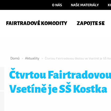
O NÁS
NAŠE MATERIÁLY
K
FAIRTRADOVÉ KOMODITY
ZAPOJTE SE
Domů
Aktuality
>
>
Čtvrtou Fairtradovou školou ve Vsetíně je SŠ K
Čtvrtou Fairtradovou
Vsetíně je SŠ Kostka