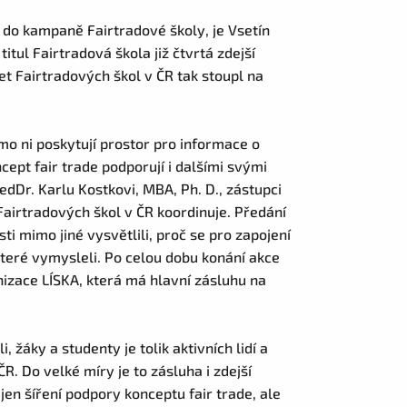
l do kampaně Fairtradové školy, je Vsetín
tul Fairtradová škola již čtvrtá zdejší
et Fairtradových škol v ČR tak stoupl na
mo ni poskytují prostor pro informace o
cept fair trade podporují i dalšími svými
aedDr. Karlu Kostkovi, MBA, Ph. D., zástupci
airtradových škol v ČR koordinuje. Předání
osti mimo jiné vysvětlili, proč se pro zapojení
 které vymysleli. Po celou dobu konání akce
izace LÍSKA, která má hlavní zásluhu na
, žáky a studenty je tolik aktivních lidí a
R. Do velké míry je to zásluha i zdejší
jen šíření podpory konceptu fair trade, ale