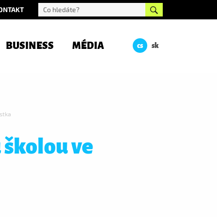
ONTAKT
BUSINESS
MÉDIA
cs
sk
ostka
 školou ve