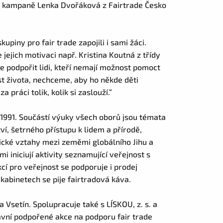
ka kampaně Lenka Dvořáková z Fairtrade Česko
skupiny pro fair trade zapojili i sami žáci.
ejich motivaci např. Kristina Koutná z třídy
me podpořit lidi, kteří nemají možnost pomoct
část života, nechceme, aby ho někde děti
 práci tolik, kolik si zaslouží.“
. 1991. Součástí výuky všech oborů jsou témata
í, šetrného přístupu k lidem a přírodě,
cké vztahy mezi zeměmi globálního Jihu a
i iniciují aktivity seznamující veřejnost s
kcí pro veřejnost se podporuje i prodej
kabinetech se pije fairtradová káva.
 Vsetín. Spolupracuje také s LÍSKOU, z. s. a
avní podpořené akce na podporu fair trade