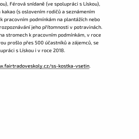
kou), Férová snídaně (ve spolupráci s Lískou),
 kakao (s oslovením rodičů a seznámením
k k pracovním podmínkám na plantážích nebo
rozpoznávání jeho přítomnosti v potravinách.
y na stromech k pracovním podmínkám, v roce
ou prošlo přes 500 účastníků a zájemců, se
upráci s Lískou i v roce 2018.
.fairtradoveskoly.cz/ss-kostka-vsetin
.