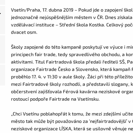
Vsetín/Praha, 17. dubna 2019 – Pokud jde o zapojení ško
.
jednoznačně nejúspěšnějším městem v ČR. Dnes získala ti
vzdělávací instituce – Střední škola Kostka. Celkový poč
dvacet osm.
Školy zapojené do této kampaně poskytují ve výuce i mi
principech fair trade, tedy spravedlivého obchodu, a kon
aktivitami. Titul Fairtradová škola předali řediteli SŠ, P
organizace Fairtrade Česko a Slovensko, která kampaň F
proběhlo 17. 4. v 11:30 v aule školy. Žáci při této příležit
mezi Fairtradové školy rozhodli, a představili slogany,
občerstvení zajišťovala Férová kavárna neziskové organ
rostoucí podpoře Fairtrade na Vsetínsku.
„Chci Vsetínu poblahopřát k tomu, že mezi zdejšími učiteli
město tak může být považováno za ‘nejfairtradovější’ v Č
neziskové organizace LÍSKA, která se usilovně věnuje ne