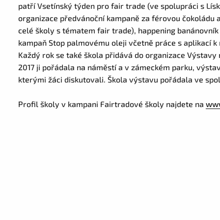
patří Vsetínský týden pro fair trade (ve spolupráci s Lís
organizace předvánoční kampaně za férovou čokoládu a
celé školy s tématem fair trade), happening banánovní
kampaň Stop palmovému oleji včetně práce s aplikací k 
Každý rok se také škola přidává do organizace Výstav
2017 ji pořádala na náměstí a v zámeckém parku, výstav
kterými žáci diskutovali. Škola výstavu pořádala ve spol
Profil školy v kampani Fairtradové školy najdete na
www