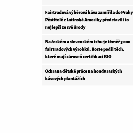
Fairtradová výběrová káva zamířila do Prahy
Pěstitelé z Latinské Ameriky představili to
nejlepší ze své úrody
Na českém a slovenském trhu je téměř 3 000
fairtradových výrobků. Roste podíl těch,
které mají zároveň certifikaci BIO
Ochrana dětské práce na honduraských
kávových plantážích