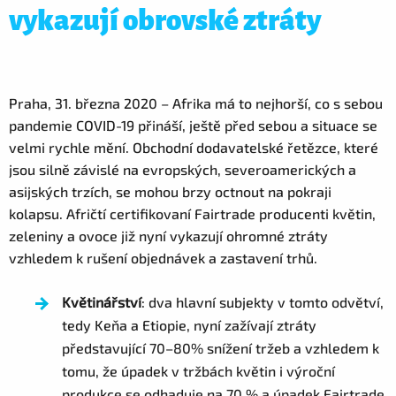
vykazují obrovské ztráty
Praha, 31. března 2020 – Afrika má to nejhorší, co s sebou
pandemie COVID-19 přináší, ještě před sebou a situace se
velmi rychle mění. Obchodní dodavatelské řetězce, které
jsou silně závislé na evropských, severoamerických a
asijských trzích, se mohou brzy octnout na pokraji
kolapsu. Afričtí certifikovaní Fairtrade producenti květin,
zeleniny a ovoce již nyní vykazují ohromné ztráty
vzhledem k rušení objednávek a zastavení trhů.
Květinářství
: dva hlavní subjekty v tomto odvětví,
tedy Keňa a Etiopie, nyní zažívají ztráty
představující 70–80% snížení tržeb a vzhledem k
tomu, že úpadek v tržbách květin i výroční
produkce se odhaduje na 70 % a úpadek Fairtrade