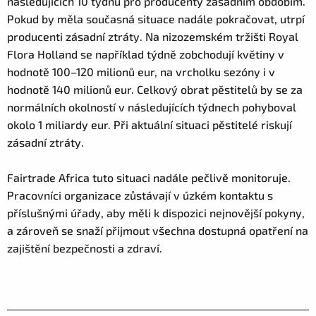
následujících 10 týdnů pro producenty zásadním obdobím.
Pokud by měla současná situace nadále pokračovat, utrpí
producenti zásadní ztráty. Na nizozemském tržišti Royal
Flora Holland se například týdně zobchodují květiny v
hodnotě 100–120 milionů eur, na vrcholku sezóny i v
hodnotě 140 milionů eur. Celkový obrat pěstitelů by se za
normálních okolností v následujících týdnech pohyboval
okolo 1 miliardy eur. Při aktuální situaci pěstitelé riskují
zásadní ztráty.
Fairtrade Africa tuto situaci nadále pečlivě monitoruje.
Pracovníci organizace zůstávají v úzkém kontaktu s
příslušnými úřady, aby měli k dispozici nejnovější pokyny,
a zároveň se snaží přijmout všechna dostupná opatření na
zajištění bezpečnosti a zdraví.