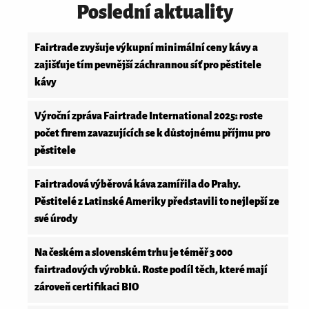
Poslední aktuality
Fairtrade zvyšuje výkupní minimální ceny kávy a
zajišťuje tím pevnější záchrannou síť pro pěstitele
kávy
Výroční zpráva Fairtrade International 2025: roste
počet firem zavazujících se k důstojnému příjmu pro
pěstitele
Fairtradová výběrová káva zamířila do Prahy.
Pěstitelé z Latinské Ameriky představili to nejlepší ze
své úrody
Na českém a slovenském trhu je téměř 3 000
fairtradových výrobků. Roste podíl těch, které mají
zároveň certifikaci BIO