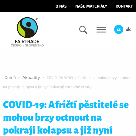
O NÁS
NAŠE MATERIÁLY
KONTAKT
cs
sk
Domů
Aktuality
>
>
COVID-19: Afričtí pěstitelé se mohou brzy octnout
na pokraji kolapsu a již nyní vykazují obrovské ztráty
COVID-19: Afričtí pěstitelé se
mohou brzy octnout na
pokraji kolapsu a již nyní