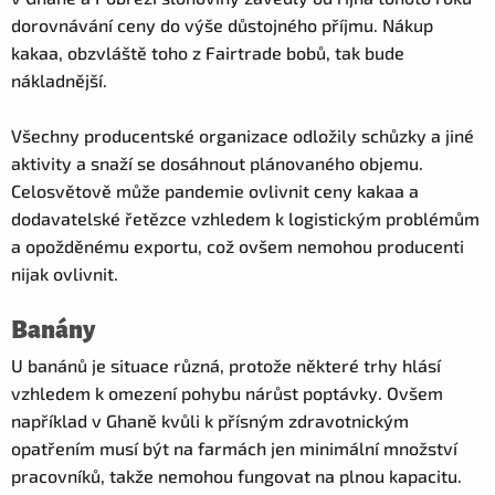
dorovnávání ceny do výše důstojného příjmu. Nákup
kakaa, obzvláště toho z Fairtrade bobů, tak bude
nákladnější.
Všechny producentské organizace odložily schůzky a jiné
aktivity a snaží se dosáhnout plánovaného objemu.
Celosvětově může pandemie ovlivnit ceny kakaa a
dodavatelské řetězce vzhledem k logistickým problémům
a opožděnému exportu, což ovšem nemohou producenti
nijak ovlivnit.
Banány
U banánů je situace různá, protože některé trhy hlásí
vzhledem k omezení pohybu nárůst poptávky. Ovšem
například v Ghaně kvůli k přísným zdravotnickým
opatřením musí být na farmách jen minimální množství
pracovníků, takže nemohou fungovat na plnou kapacitu.