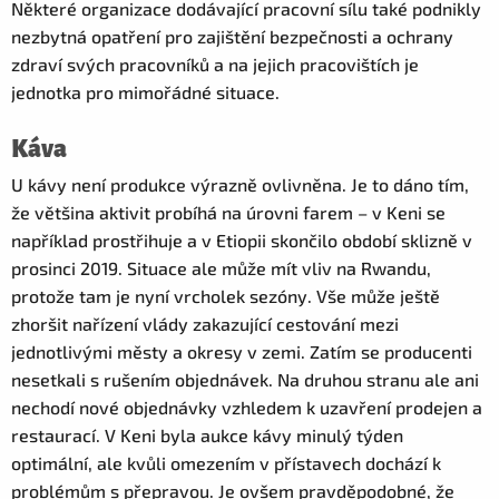
Některé organizace dodávající pracovní sílu také podnikly
nezbytná opatření pro zajištění bezpečnosti a ochrany
zdraví svých pracovníků a na jejich pracovištích je
jednotka pro mimořádné situace.
Káva
U kávy není produkce výrazně ovlivněna. Je to dáno tím,
že většina aktivit probíhá na úrovni farem – v Keni se
například prostřihuje a v Etiopii skončilo období sklizně v
prosinci 2019. Situace ale může mít vliv na Rwandu,
protože tam je nyní vrcholek sezóny. Vše může ještě
zhoršit nařízení vlády zakazující cestování mezi
jednotlivými městy a okresy v zemi. Zatím se producenti
nesetkali s rušením objednávek. Na druhou stranu ale ani
nechodí nové objednávky vzhledem k uzavření prodejen a
restaurací. V Keni byla aukce kávy minulý týden
optimální, ale kvůli omezením v přístavech dochází k
problémům s přepravou. Je ovšem pravděpodobné, že