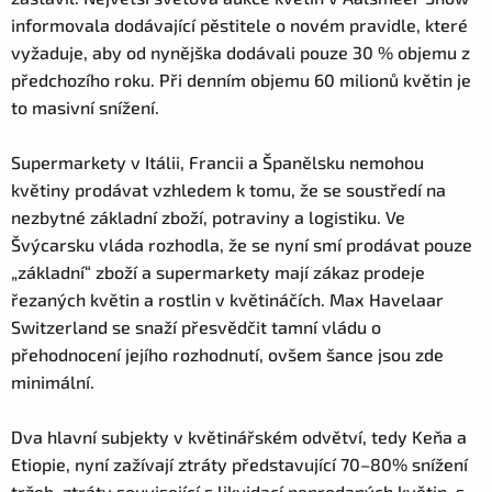
informovala dodávající pěstitele o novém pravidle, které
vyžaduje, aby od nynějška dodávali pouze 30 % objemu z
předchozího roku. Při denním objemu 60 milionů květin je
to masivní snížení.
Supermarkety v Itálii, Francii a Španělsku nemohou
květiny prodávat vzhledem k tomu, že se soustředí na
nezbytné základní zboží, potraviny a logistiku. Ve
Švýcarsku vláda rozhodla, že se nyní smí prodávat pouze
„základní“ zboží a supermarkety mají zákaz prodeje
řezaných květin a rostlin v květináčích. Max Havelaar
Switzerland se snaží přesvědčit tamní vládu o
přehodnocení jejího rozhodnutí, ovšem šance jsou zde
minimální.
Dva hlavní subjekty v květinářském odvětví, tedy Keňa a
Etiopie, nyní zažívají ztráty představující 70–80% snížení
tržeb, ztráty související s likvidací neprodaných květin, s