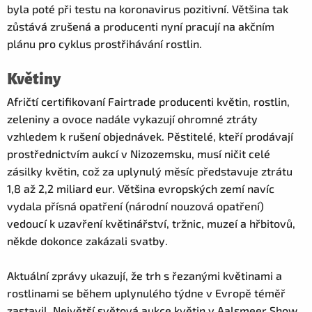
byla poté při testu na koronavirus pozitivní. Většina tak
zůstává zrušená a producenti nyní pracují na akčním
plánu pro cyklus prostřihávání rostlin.
Květiny
Afričtí certifikovaní Fairtrade producenti květin, rostlin,
zeleniny a ovoce nadále vykazují ohromné ztráty
vzhledem k rušení objednávek. Pěstitelé, kteří prodávají
prostřednictvím aukcí v Nizozemsku, musí ničit celé
zásilky květin, což za uplynulý měsíc představuje ztrátu
1,8 až 2,2 miliard eur. Většina evropských zemí navíc
vydala přísná opatření (národní nouzová opatření)
vedoucí k uzavření květinářství, tržnic, muzeí a hřbitovů,
někde dokonce zakázali svatby.
Aktuální zprávy ukazují, že trh s řezanými květinami a
rostlinami se během uplynulého týdne v Evropě téměř
zastavil. Největší světová aukce květin v Aalsmeer Show