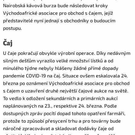
Nairobská kávová burza bude následovat kroky
Východoafrické asociace pro obchod s čajem, jejíž
představitelé nyní jednají s obchodníky o budoucím
postupu.
Čaj
U čaje pokračují obvykle výrobní operace. Díky nedávným
silným dešťům vyrazilo velké množství lístků a od
minulého týdne nebyly hlášeny žádné přímé dopady
pandemie COVID-19 na čaj. Situace ovšem eskalovala 24.
března po oznámení Východoafrické asociace pro obchod
s čajem o uzavření druhé největší čajové aukce na světě.
To vedlo k odložení sekundárních a primárních aukcí
naplánovaných na 23., respektive 24. března. Podle
dostupných zpráv pocítí dopad tohoto opatření farmáři,
protože to způsobí přesycení trhu a pro továrny bude
náročné zpracovávat a skladovat dodávky čaje od