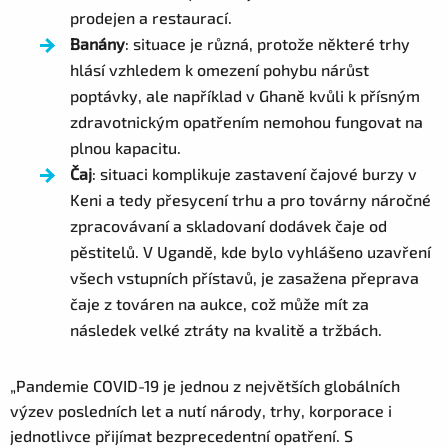
prodejen a restaurací.
Banány
: situace je různá, protože některé trhy
hlásí vzhledem k omezení pohybu nárůst
poptávky, ale například v Ghaně kvůli k přísným
zdravotnickým opatřením nemohou fungovat na
plnou kapacitu.
Čaj
: situaci komplikuje zastavení čajové burzy v
Keni a tedy přesycení trhu a pro továrny náročné
zpracovávaní a skladovaní dodávek čaje od
pěstitelů. V Ugandě, kde bylo vyhlášeno uzavření
všech vstupních přístavů, je zasažena přeprava
čaje z továren na aukce, což může mít za
následek velké ztráty na kvalitě a tržbách.
„Pandemie COVID-19 je jednou z největších globálních
výzev posledních let a nutí národy, trhy, korporace i
jednotlivce přijímat bezprecedentní opatření. S