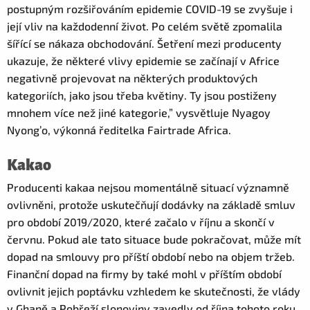
postupným rozšiřováním epidemie COVID-19 se zvyšuje i
její vliv na každodenní život. Po celém světě zpomalila
šířící se nákaza obchodování. Šetření mezi producenty
ukazuje, že některé vlivy epidemie se začínají v Africe
negativně projevovat na některých produktových
kategoriích, jako jsou třeba květiny. Ty jsou postiženy
mnohem více než jiné kategorie,” vysvětluje Nyagoy
Nyong’o, výkonná ředitelka Fairtrade Africa.
Kakao
Producenti kakaa nejsou momentálně situací významně
ovlivněni, protože uskutečňují dodávky na základě smluv
pro období 2019/2020, které začalo v říjnu a skončí v
červnu. Pokud ale tato situace bude pokračovat, může mít
dopad na smlouvy pro příští období nebo na objem tržeb.
Finanční dopad na firmy by také mohl v příštím období
ovlivnit jejich poptávku vzhledem ke skutečnosti, že vlády
v Ghaně a Pobřeží slonoviny zavedly od října tohoto roku