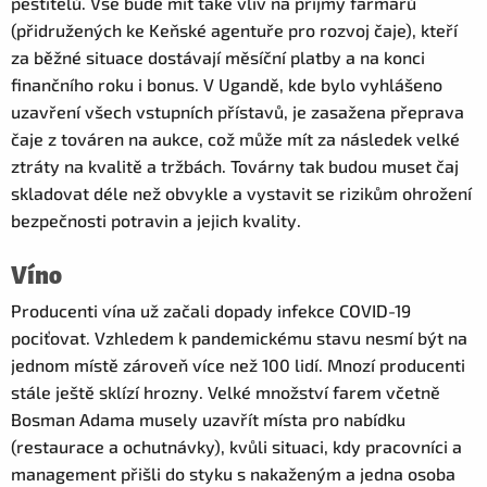
pěstitelů. Vše bude mít také vliv na příjmy farmářů
(přidružených ke Keňské agentuře pro rozvoj čaje), kteří
za běžné situace dostávají měsíční platby a na konci
finančního roku i bonus. V Ugandě, kde bylo vyhlášeno
uzavření všech vstupních přístavů, je zasažena přeprava
čaje z továren na aukce, což může mít za následek velké
ztráty na kvalitě a tržbách. Továrny tak budou muset čaj
skladovat déle než obvykle a vystavit se rizikům ohrožení
bezpečnosti potravin a jejich kvality.
Víno
Producenti vína už začali dopady infekce COVID-19
pociťovat. Vzhledem k pandemickému stavu nesmí být na
jednom místě zároveň více než 100 lidí. Mnozí producenti
stále ještě sklízí hrozny. Velké množství farem včetně
Bosman Adama musely uzavřít místa pro nabídku
(restaurace a ochutnávky), kvůli situaci, kdy pracovníci a
management přišli do styku s nakaženým a jedna osoba