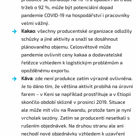
tržeb o 92 %, může být potenciální dopad
pandemie COVID-19 na hospodářství i pracovníky
velmi vážný.
Kakao
: všechny producentské organizace odložily
schůzky a jiné aktivity a snaží se dosáhnout
plánovaného objemu. Celosvětově může
pandemie ovlivnit ceny kakaa a dodavatelské
řetězce vzhledem k logistickým problémům a
opožděnému exportu.
Káva
: zde není produkce zatím výrazně ovlivněna.
Je to dáno tím, že většina aktivit probíhá na úrovni
farem – v Keni se například prostřihuje a v Etiopii
skončilo období sklizně v prosinci 2019. Situace
ale může mít vliv na Rwandu, protože tam je nyní
vrcholek sezóny. Zatím se producenti nesetkali s
rušením objednávek. Na druhou stranu ale ani
nechodí nové objednávky vzhledem k uzavření