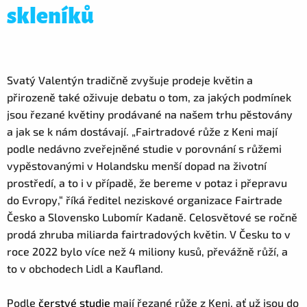
skleníků
Svatý Valentýn tradičně zvyšuje prodeje květin a
přirozeně také oživuje debatu o tom, za jakých podmínek
jsou řezané květiny prodávané na našem trhu pěstovány
a jak se k nám dostávají. „Fairtradové růže z Keni mají
podle nedávno zveřejněné studie v porovnání s růžemi
vypěstovanými v Holandsku menší dopad na životní
prostředí, a to i v případě, že bereme v potaz i přepravu
do Evropy,“ říká ředitel neziskové organizace Fairtrade
Česko a Slovensko Lubomír Kadaně. Celosvětové se ročně
prodá zhruba miliarda fairtradových květin. V Česku to v
roce 2022 bylo více než 4 miliony kusů, převážně růží, a
to v obchodech Lidl a Kaufland.
Podle
čerstvé studie
mají řezané růže z Keni, ať už jsou do