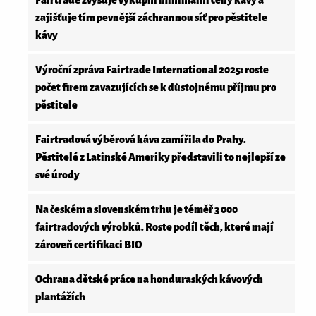
Fairtrade zvyšuje výkupní minimální ceny kávy a
zajišťuje tím pevnější záchrannou síť pro pěstitele
kávy
Výroční zpráva Fairtrade International 2025: roste
počet firem zavazujících se k důstojnému příjmu pro
pěstitele
Fairtradová výběrová káva zamířila do Prahy.
Pěstitelé z Latinské Ameriky představili to nejlepší ze
své úrody
Na českém a slovenském trhu je téměř 3 000
fairtradových výrobků. Roste podíl těch, které mají
zároveň certifikaci BIO
Ochrana dětské práce na honduraských kávových
plantážích