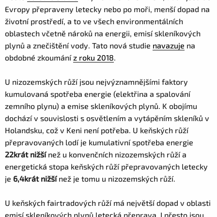
Evropy přepraveny letecky nebo po moři, menší dopad na
životní prostředí, a to ve všech environmentálních
oblastech včetně nároků na energii, emisí skleníkových
plynů a znečištění vody. Tato nová studie
navazuje
na
obdobné zkoumání
z roku 2018
.
U nizozemských růží jsou nejvýznamnějšími faktory
kumulovaná spotřeba energie (elektřina a spalování
zemního plynu) a emise skleníkových plynů. K obojímu
dochází v souvislosti s osvětlením a vytápěním skleníků v
Holandsku, což v Keni není potřeba. U keňských růží
přepravovaných lodí je kumulativní spotřeba energie
22krát nižší
než u konvenčních nizozemských růží a
energetická stopa keňských růží přepravovaných letecky
je
6,4krát nižší
než je tomu u nizozemských růží.
U keňských fairtradových růží má největší dopad v oblasti
emisí skleníkových plynů letecká přeprava. I přesto jsou