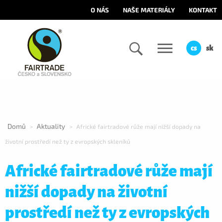
O NÁS
NAŠE MATERIÁLY
KONTAKT
cs
sk
Domů
Aktuality
>
>
Africké fairtradové růže mají nižší dopady na
životní prostředí než ty z evropských skleníků
Africké fairtradové růže mají
nižší dopady na životní
prostředí než ty z evropských