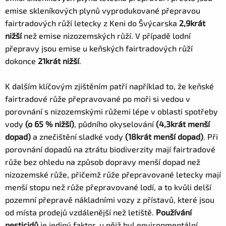
emise skleníkových plynů vyprodukované přepravou
fairtradových růží letecky z Keni do Švýcarska
2,9krát
nižší
než emise nizozemských růží. V případě lodní
přepravy jsou emise u keňských fairtradových růží
dokonce
21krát nižší
.
K dalším klíčovým zjištěním patří například to, že keňské
fairtradové růže přepravované po moři si vedou v
porovnání s nizozemskými růžemi lépe v oblasti spotřeby
vody
(o 65 % nižší)
, půdního okyselování
(4,3krát menší
dopad)
a znečištění sladké vody
(18krát menší dopad)
. Při
porovnání dopadů na ztrátu biodiverzity mají fairtradové
růže bez ohledu na způsob dopravy menší dopad než
nizozemské růže, přičemž růže přepravované letecky mají
menší stopu než růže přepravované lodí, a to kvůli delší
pozemní přepravě nákladními vozy z přístavů, které jsou
od místa prodejů vzdálenější než letiště.
Používání
pesticidů
je jediný faktor, u nějž byl environmentální