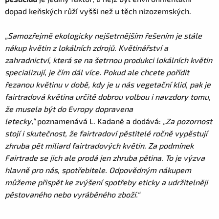
dopad keňských růží vyšší než u těch nizozemských.
„Samozřejmě ekologicky nejšetrnějším řešením je stále
nákup květin z lokálních zdrojů. Květinářství a
zahradnictví, která se na šetrnou produkci lokálních květin
specializují, je čím dál více. Pokud ale chcete pořídit
řezanou květinu v době, kdy je u nás vegetační klid, pak je
fairtradová květina určitě dobrou volbou i navzdory tomu,
že musela být do Evropy dopravena
letecky,“
poznamenává L. Kadaně a dodává:
„Za pozornost
stojí i skutečnost, že fairtradoví pěstitelé ročně vypěstují
zhruba pět miliard fairtradových květin. Za podmínek
Fairtrade se jich ale prodá jen zhruba pětina. To je výzva
hlavně pro nás, spotřebitele. Odpovědným nákupem
můžeme přispět ke zvýšení spotřeby eticky a udržitelněji
pěstovaného nebo vyráběného zboží.“