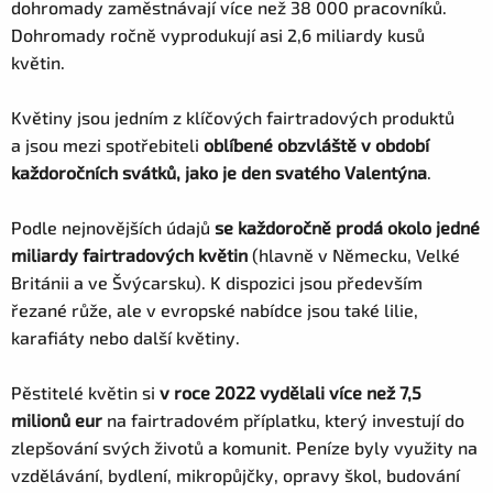
dohromady zaměstnávají více než 38 000 pracovníků.
Dohromady ročně vyprodukují asi 2,6 miliardy kusů
květin.
Květiny jsou jedním z klíčových fairtradových produktů
a jsou mezi spotřebiteli
oblíbené obzvláště v období
každoročních svátků, jako je den svatého Valentýna
.
Podle nejnovějších údajů
se každoročně prodá okolo jedné
miliardy fairtradových květin
(hlavně v Německu, Velké
Británii a ve Švýcarsku). K dispozici jsou především
řezané růže, ale v evropské nabídce jsou také lilie,
karafiáty nebo další květiny.
Pěstitelé květin si
v roce 2022 vydělali více než 7,5
milionů eur
na fairtradovém příplatku, který investují do
zlepšování svých životů a komunit. Peníze byly využity na
vzdělávání, bydlení, mikropůjčky, opravy škol, budování