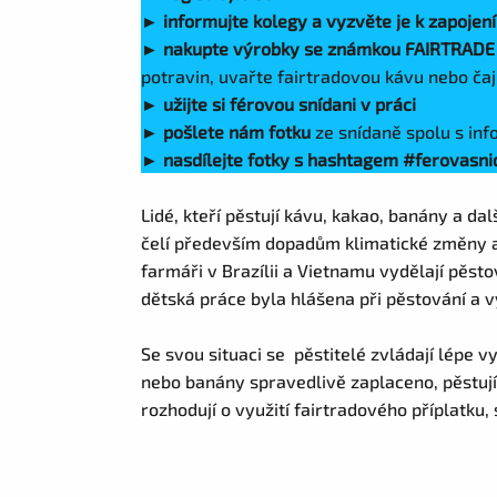
►
informujte kolegy a vyzvěte je k zapojen
►
nakupte výrobky se známkou FAIRTRAD
potravin, uvařte fairtradovou kávu nebo čaj
►
užijte si férovou snídani v práci
►
pošlete nám fotku
ze snídaně spolu s inf
► nasdílejte fotky s hashtagem #ferovas
Lidé, kteří pěstují kávu, kakao, banány a dal
čelí především dopadům klimatické změny a
farmáři v Brazílii a Vietnamu vydělají pěst
dětská práce byla hlášena při pěstování a v
Se svou situaci se pěstitelé zvládají lépe 
nebo banány spravedlivě zaplaceno, pěstují
rozhodují o využití fairtradového příplatku, 