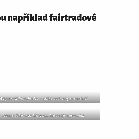
sou například fairtradové
Magistrát hl.m.Prahy – odbor ochrany prostředí
Město Žďár nad Sázavou, kancelář tajemníka