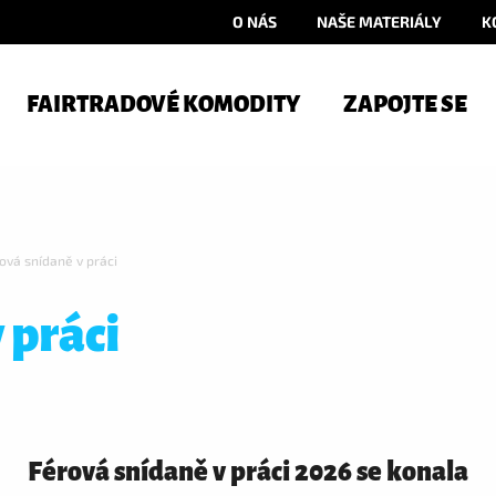
O NÁS
NAŠE MATERIÁLY
K
FAIRTRADOVÉ KOMODITY
ZAPOJTE SE
ová snídaně v práci
 práci
Férová snídaně v práci 2026 se konala