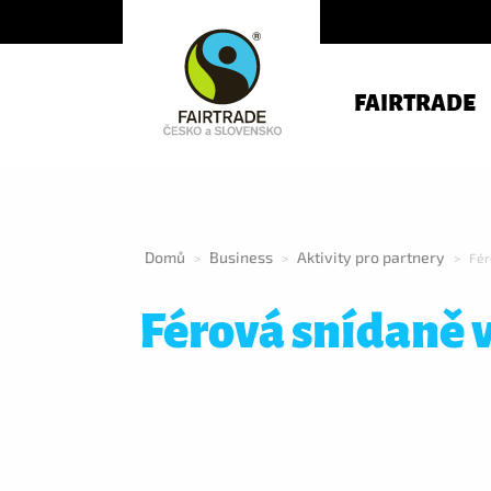
FAIRTRADE
Domů
Business
Aktivity pro partnery
>
>
>
Fér
Férová snídaně v