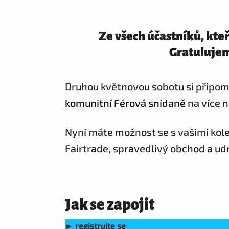
Ze všech účastníků, kteř
Gratulujeme
Druhou květnovou sobotu si připo
komunitní Férová snídaně
na více n
Nyní máte možnost se s vašimi koleg
Fairtrade, spravedlivý obchod a ud
Jak se zapojit
►
registrujte se