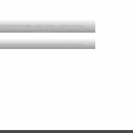
Magistrát hlavního města Prahy – odbor ochrany
prostředí
Asociace společenské odpovědnosti a MadLove