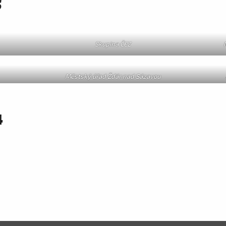
5
Skupina ČEZ
Městský úřad Žďár nad Sázavou
4