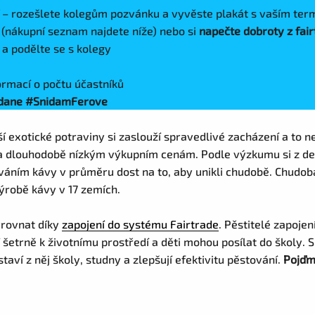
í
– rozešlete kolegům pozvánku a vyvěste plakát s vaším te
E
(nákupní seznam najdete níže) nebo si
napečte dobroty z fai
 a podělte se s kolegy
ormací o počtu účastníků
nidane #SnidamFerove
ší exotické potraviny si zaslouží spravedlivé zacházení a to ne
 dlouhodobě nízkým výkupním cenám. Podle výzkumu si z des
ováním kávy v průměru dost na to, aby unikli chudobě. Chudob
ýrobě kávy v 17 zemích.
vyrovnat díky
zapojení do systému Fairtrade
. Pěstitelé zapoje
 šetrně k životnímu prostředí a děti mohou posílat do školy.
staví z něj školy, studny a zlepšují efektivitu pěstování.
Pojďm