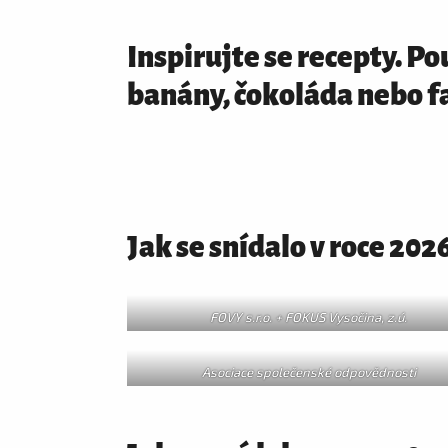
Inspirujte se recepty. P
banány, čokoláda nebo fa
Jak se snídalo v roce 202
FOVY s.r.o. + FOKUS Vysočina, z.ú.
Asociace společenské odpovědnosti