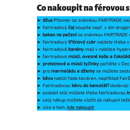
Co nakoupit na férovou s
►
džus
Pfanner se známkou FAIRTRADE naj
► fairtradový
čaj
koupíte např. v dm droger
►
kakao na pečení
se známkou FAIRTRADE m
► fairtradový
třtinový cukr
najdete třeba v
► fairtradové
banány
mají v nabídce hype
► fairtradové
müsli, ovesné kaše a čokol
►
proteinové a müsli tyčinky
pořídíte v De
► pro
marmeládu a džemy
se můžete zasta
►
kávu
nabízí řada kaváren, například FairB
► Fairtradovou
kávu do kanceláří
dodávají 
► ozdobit stůl můžete třeba fairtradovou
k
► celý nákup můžete vložit do nákupní tašk
► více o tom,
kde nakoupit