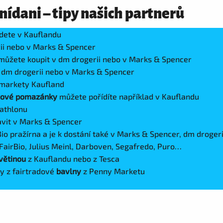
nídani – tipy našich partnerů
dete v Kauflandu
ii nebo v Marks & Spencer
ůžete koupit v dm drogerii nebo v Marks & Spencer
 dm drogerii nebo v Marks & Spencer
rmarkety Kaufland
ádové pomazánky
můžete pořídíte například v Kauflandu
cathlonu
vit v Marks & Spencer
io pražírna a je k dostání také v Marks & Spencer, dm drogerii
FairBio, Julius Meinl, Darboven, Segafredo, Puro…
větinou
z Kauflandu nebo z Tesca
y z fairtradové
bavlny
z Penny Marketu