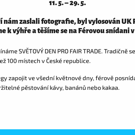
11. 5. – 29. 5.
í nám zaslali fotografie, byl vylosován UK 
 k výhře a těšíme se na Férovou snídani v
mínáme SVĚTOVÝ DEN PRO FAIR TRADE. Tradičně se
ež 100 místech v České republice.
y zapojit ve všední květnové dny, férově posnídat
ržitelné pěstování kávy, banánů nebo kakaa.