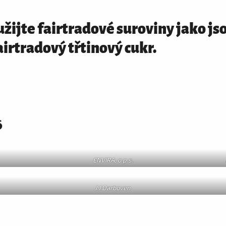
oužijte fairtradové suroviny jako j
irtradový třtinový cukr.
6
ENVIRA, o.p.s.
J.J.Darboven