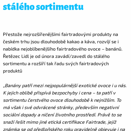
stálého sortimentu
Přestože nejrozšířenějšími fairtradovými produkty na
českém trhu jsou dlouhodobě kakao a káva, rozvíjí se i
nabídka nejoblíbenějšího fairtradového ovoce – banánů.
Řetězec Lidl je od února zavádí/zavedl do stálého
sortimentu a rozšíří tak řadu svých fairtradových
produktů
„Banány patří mezi nejpopulárnější exotické ovoce i u nás.
K jejich oblibě přispívá bezpochyby i cena – ta patří v
sortimentu čerstvého ovoce dlouhodobě k nejnižším. To
má však i své odvrácené stránky, především negativní
sociální dopady a ničení životního prostředí. Právě to se
snaží řešit mimo jiné etická certifikace Fairtrade, jejíž
známka se od předloňského roku pravidelně objevuje i na