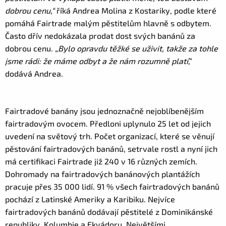
dobrou cenu,“
říká Andrea Molina z Kostariky, podle které
pomáhá Fairtrade malým pěstitelům hlavně s odbytem.
Často dřív nedokázala prodat dost svých banánů za
dobrou cenu. „
Bylo opravdu těžké se uživit, takže za tohle
jsme rádi: že máme odbyt a že nám rozumně platí
,“
dodává Andrea.
Fairtradové banány jsou jednoznačně nejoblíbenějším
fairtradovým ovocem. Předloni uplynulo 25 let od jejich
uvedení na světový trh. Počet organizací, které se věnují
pěstování fairtradových banánů, setrvale rostl a nyní jich
má certifikaci Fairtrade již 240 v 16 různých zemích.
Dohromady na fairtradových banánových plantážích
pracuje přes 35 000 lidí. 91 % všech fairtradových banánů
pochází z Latinské Ameriky a Karibiku. Nejvíce
fairtradových banánů dodávají pěstitelé z Dominikánské
republiky, Kolumbie a Ekvádoru. Největšími