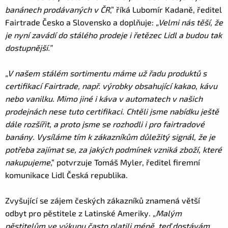
banánech prodávaných v ČR
,” říká Lubomír Kadaně, ředitel
Fairtrade Česko a Slovensko a doplňuje:
„Velmi nás těší, že
je nyní zavádí do stálého prodeje i řetězec Lidl a budou tak
dostupnější.”
„V našem stálém sortimentu máme už řadu produktů s
certifikací Fairtrade, např. výrobky obsahující kakao, kávu
nebo vanilku. Mimo jiné i káva v automatech v našich
prodejnách nese tuto certifikaci. Chtěli jsme nabídku ještě
dále rozšířit, a proto jsme se rozhodli i pro fairtradové
banány. Vysíláme tím k zákazníkům důležitý signál, že je
potřeba zajímat se, za jakých podmínek vzniká zboží, které
nakupujeme
,“ potvrzuje Tomáš Myler, ředitel firemní
komunikace Lidl Česká republika.
Zvyšující se zájem českých zákazníků znamená větší
odbyt pro pěstitele z Latinské Ameriky. „
Malým
pěstitelům ve výkupu často platili méně, teď dostávám