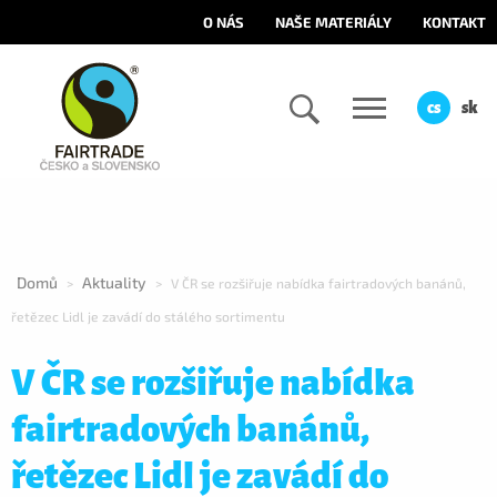
O NÁS
NAŠE MATERIÁLY
KONTAKT
cs
sk
Domů
Aktuality
>
>
V ČR se rozšiřuje nabídka fairtradových banánů,
řetězec Lidl je zavádí do stálého sortimentu
V ČR se rozšiřuje nabídka
fairtradových banánů,
řetězec Lidl je zavádí do