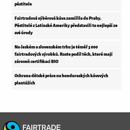
pěstitele
Fairtradová výběrová káva zamířila do Prahy.
Pěstitelé z Latinské Ameriky představili to nejlepší ze
své úrody
Na českém a slovenském trhu je téměř 3 000
fairtradových výrobků. Roste podíl těch, které mají
zároveň certifikaci BIO
Ochrana dětské práce na honduraských kávových
plantážích