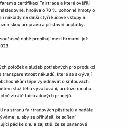
rem s certifikací Fairtrade a které ověřili
ly následovně: hnojiva o 70 %; pohonné hmoty o
 i náklady na další čtyři klíčové vstupy a
rozemskou přepravu a přístavní poplatky.
 současné době probíhají mezi firmami, jež
2023.
ých položek a služeb potřebných pro produkci
e transparentnost nákladů, které se skrývají
obchodníkům lépe vyjednávat o smlouvách.
mětem složitého vyvažování, protože mnoho
úplné ztrátě fairtradových prodejů.
 na stranu fairtradových pěstitelů a nadále
ýváme je, aby se přihlásili ke sdílení
ící pád ke dnu a zajistili, že se banánové