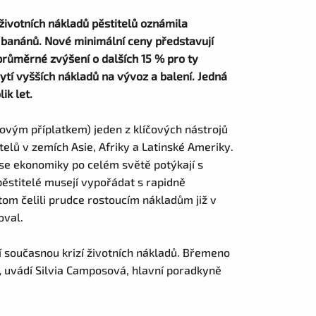
životních nákladů pěstitelů oznámila
 banánů. Nové minimální ceny představují
růměrné zvýšení o dalších 15 % pro ty
rytí vyšších nákladů na vývoz a balení. Jedná
ik let.
ovým příplatkem) jeden z klíčových nástrojů
telů v zemích Asie, Afriky a Latinské Ameriky.
 se ekonomiky po celém světě potýkají s
 pěstitelé musejí vypořádat s rapidně
tom čelili prudce rostoucím nákladům již v
oval.
í současnou krizí životních nákladů. Břemeno
„
uvádí Silvia Camposová, hlavní poradkyně