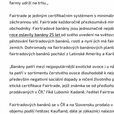
farmy udrží na trhu.
„
Fairtrade je jediným certifikačním systémem s minimální
záchrannou sítí. Fairtrade každoročně přezkoumává mini
obchodníky. Fairtradové banány jsou jednoznačně nejo
roce oslavily banány 25 let
od svého uvedení na světový 
pěstování fairtradových banánů, rostl a nyní jich má fair
zemích. Dohromady na fairtradových banánových plantáž
fairtradových banánů pochází z Latinské Ameriky a Kari
„
Banány patří mezi nejpopulárnější exotické ovoce i u ná
ta patří v sortimentu čerstvého ovoce dlouhodobě k nej
především negativní sociální dopady a ničení životního p
etická certifikace Fairtrade, jejíž známka se od předlo
prodávaných v ČR,” říká Lubomír Kadaně, ředitel Fairtr
Fairtradových banánů se v ČR a na Slovensku prodalo v 
objemu podílí řetězec Kaufland, dále je zákazníci nale