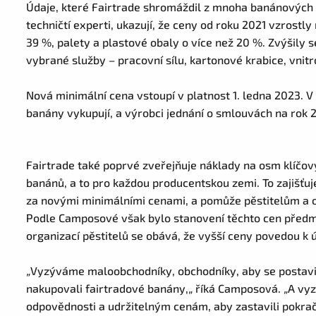
Údaje, které Fairtrade shromáždil z mnoha banánových fa
techničtí experti, ukazují, že ceny od roku 2021 vzrost
39 %, palety a plastové obaly o více než 20 %. Zvýšily se
vybrané služby – pracovní sílu, kartonové krabice, vnit
Nová minimální cena vstoupí v platnost 1. ledna 2023. V
banány vykupují, a výrobci jednání o smlouvách na rok 
Fairtrade také poprvé zveřejňuje náklady na osm klíčov
banánů, a to pro každou producentskou zemi. To zajišťuj
za novými minimálními cenami, a pomůže pěstitelům a 
Podle Camposové však bylo stanovení těchto cen před
organizací pěstitelů se obává, že vyšší ceny povedou k 
„
Vyzýváme maloobchodníky, obchodníky, aby se postavili
nakupovali fairtradové banány,
„
říká Camposová.
„
A vyz
odpovědnosti a udržitelným cenám, aby zastavili pokračuj