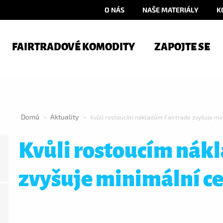
O NÁS
NAŠE MATERIÁLY
K
FAIRTRADOVÉ KOMODITY
ZAPOJTE SE
Domů
Aktuality
>
>
Kvůli rostoucím nákladům Fairtrade zvyšuje mi
Kvůli rostoucím nák
zvyšuje minimální c