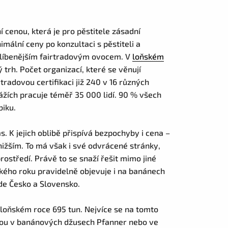
 cenou, která je pro pěstitele zásadní
mální ceny po konzultaci s pěstiteli a
blíbenějším fairtradovým ovocem. V
loňském
trh. Počet organizací, které se věnují
tradovou certifikaci již 240 v 16 různých
ích pracuje téměř 35 000 lidí. 90 % všech
biku.
s. K jejich oblibě přispívá bezpochyby i cena –
nižším. To má však i své odvrácené stránky,
rostředí. Právě to se snaží řešit mimo jiné
ňského roku pravidelně objevuje i na banánech
ade Česko a Slovensko.
loňském roce 695 tun. Nejvíce se na tomto
znou v banánových džusech Pfanner nebo ve