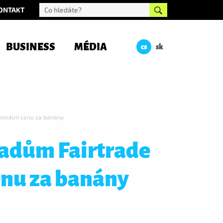
ONTAKT
BUSINESS
MÉDIA
cs
sk
nimální cenu za banány
ladům Fairtrade
enu za banány