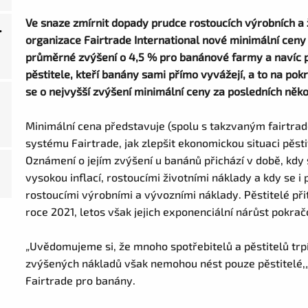
Ve snaze zmírnit dopady prudce rostoucích výrobních a 
.
organizace Fairtrade International nové minimální ceny
průměrné zvýšení o 4,5 % pro banánové farmy a navíc p
pěstitele, kteří banány sami přímo vyvážejí, a to na pok
se o nejvyšší zvýšení minimální ceny za posledních někol
Minimální cena představuje (spolu s takzvaným fairtrad
systému Fairtrade, jak zlepšit ekonomickou situaci pěsti
Oznámení o jejím zvýšení u banánů přichází v době, kdy
vysokou inflací, rostoucími životními náklady a kdy se i
rostoucími výrobními a vývozními náklady. Pěstitelé při
roce 2021, letos však jejich exponenciální nárůst pokrač
„
Uvědomujeme si, že mnoho spotřebitelů a pěstitelů trp
zvýšených nákladů však nemohou nést pouze pěstitelé,
Fairtrade pro banány.