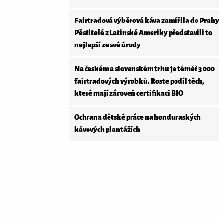
Fairtradová výběrová káva zamířila do Prahy
Pěstitelé z Latinské Ameriky představili to
nejlepší ze své úrody
Na českém a slovenském trhu je téměř 3 000
fairtradových výrobků. Roste podíl těch,
které mají zároveň certifikaci BIO
Ochrana dětské práce na honduraských
kávových plantážích