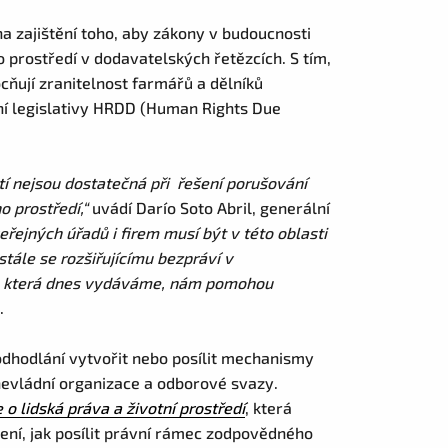
a zajištění toho, aby zákony v budoucnosti
o prostředí v dodavatelských řetězcích. S tím,
ňují zranitelnost farmářů a dělníků
ení legislativy HRDD (Human Rights Due
tí nejsou dostatečná při řešení porušování
o prostředí,“
uvádí Darío Soto Abril, generální
eřejných úřadů i firem musí být v této oblasti
tále se rozšiřujícímu bezpráví v
í, která dnes vydáváme, nám pomohou
.
 odhodlání vytvořit nebo posílit mechanismy
 nevládní organizace a odborové svazy.
 o lidská práva a životní prostředí
, která
čení, jak posílit právní rámec zodpovědného