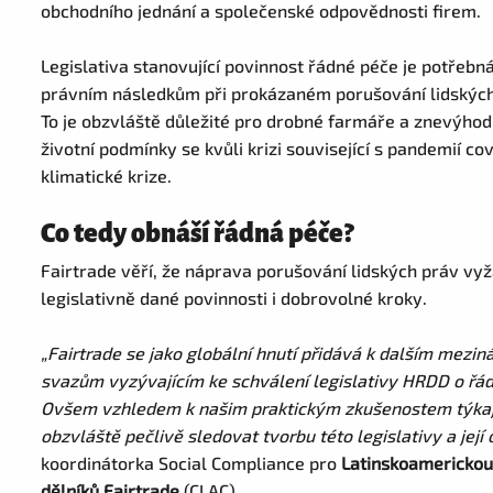
obchodního jednání a společenské odpovědnosti firem.
Legislativa stanovující povinnost řádné péče je potřeb
právním následkům při prokázaném porušování lidských 
To je obzvláště důležité pro drobné farmáře a znevýhodn
životní podmínky se kvůli krizi související s pandemií covid
klimatické krize.
Co tedy obnáší řádná péče?
Fairtrade věří, že náprava porušování lidských práv vyž
legislativně dané povinnosti i dobrovolné kroky.
„Fairtrade se jako globální hnutí přidává k dalším me
svazům vyzývajícím ke schválení legislativy HRDD o řá
Ovšem vzhledem k našim praktickým zkušenostem týkají
obzvláště pečlivě sledovat tvorbu této legislativy a její 
koordinátorka Social Compliance pro
Latinskoamerickou
dělníků Fairtrade
(CLAC).