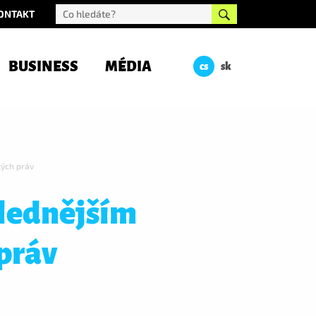
ONTAKT
BUSINESS
MÉDIA
cs
sk
kých práv
slednějším
práv