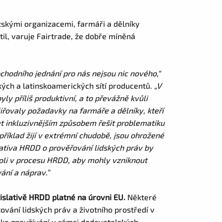
tskými organizacemi, farmáři a dělníky
til, varuje Fairtrade, že dobře míněná
hodního jednání pro nás nejsou nic nového,“
kých a latinskoamerických sítí producentů.
„V
yly příliš produktivní, a to převážně kvůli
řovaly požadavky na farmáře a dělníky, kteří
set inkluzivnějším způsobem řešit problematiku
íklad žijí v extrémní chudobě, jsou ohrožené
ativa HRDD o prověřování lidských práv by
oli v procesu HRDD, aby mohly vzniknout
ní a náprav.”
gislativě HRDD platné na úrovni EU.
Některé
ování lidských práv a životního prostředí v
í ke zneužívání v rámci dodavatelských