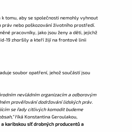
ná k tomu, aby se společnosti nemohly vyhnout
práv nebo poškozování životního prostředí.
ěné pracovníky, jako jsou ženy a děti, jejichž
-19 zhoršily a kteří žijí na frontové linii
aduje soubor opatření, jehož součástí jsou
zinárodním nevládním organizacím a odborovým
dném prověřování dodržování lidských práv.
cím se řady citlivých komodit budeme
obsah,“
říká Konstantina Geroulakou,
 a karibskou síť drobných producentů a