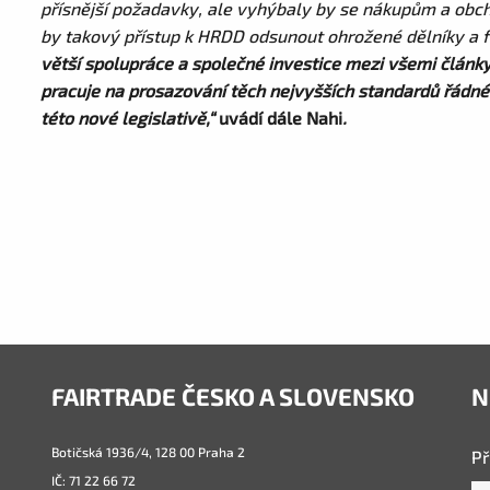
přísnější požadavky, ale vyhýbaly by se nákupům a obch
by takový přístup k HRDD odsunout ohrožené dělníky a f
větší spolupráce a společné investice mezi všemi článk
pracuje na prosazování těch nejvyšších standardů řádn
této nové legislativě,“
uvádí dále Nahi
.
FAIRTRADE ČESKO A SLOVENSKO
N
Botičská 1936/4, 128 00 Praha 2
Př
IČ: 71 22 66 72