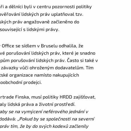
 a dělníci byli v centru pozornosti politiky
ověřování lidských práv uplatňoval tzv.
idských práv angažovaně začleněno do
 související s lidskými právy.
Office se sídlem v Bruselu odhalila, že
vé porušování lidských práv, které je snadno
pům porušování lidských práv. Často si také v
é závazky vůči ohroženým dodavatelům. Tím
ské organizace namísto nakupujících
loobchodní prodejci.
irtrade Finska, musí politiky HRDD zajišťovat,
 lidská práva a životní prostředí.
aby se na vymýcení neférového jednání v
a dodává:
„Pokud by se společnosti na severní
ráv tím, že by do svých kodexů začlenily