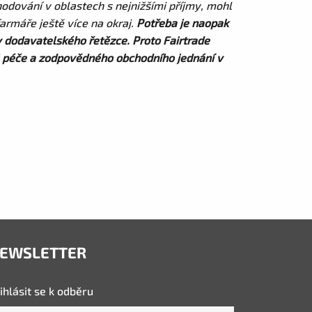
odování v oblastech s nejnižšími příjmy, mohl
armáře ještě více na okraj.
Potřeba je naopak
y dodavatelského řetězce. Proto Fairtrade
é péče a zodpovědného obchodního jednání v
EWSLETTER
ihlásit se k odběru