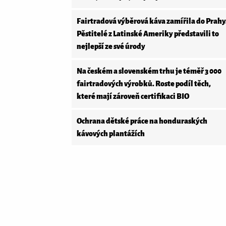
Fairtradová výběrová káva zamířila do Prahy
Pěstitelé z Latinské Ameriky představili to
nejlepší ze své úrody
Na českém a slovenském trhu je téměř 3 000
fairtradových výrobků. Roste podíl těch,
které mají zároveň certifikaci BIO
Ochrana dětské práce na honduraských
kávových plantážích