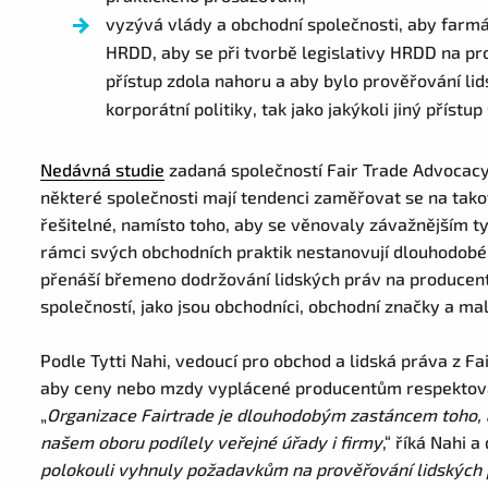
vyzývá vlády a obchodní společnosti, aby farmáři
HRDD, aby se při tvorbě legislativy HRDD na pr
přístup zdola nahoru a aby bylo prověřování l
korporátní politiky, tak jako jakýkoli jiný přístup
Nedávná studie
zadaná společností Fair Trade Advocacy 
některé společnosti mají tendenci zaměřovat se na tako
řešitelné, namísto toho, aby se věnovaly závažnějším ty
rámci svých obchodních praktik nestanovují dlouhodob
přenáší břemeno dodržování lidských práv na producent
společností, jako jsou obchodníci, obchodní značky a ma
Podle Tytti Nahi, vedoucí pro obchod a lidská práva z Fa
aby ceny nebo mzdy vyplácené producentům respektovaly
„
Organizace Fairtrade je dlouhodobým zastáncem toho, 
našem oboru podílely veřejné úřady i firmy
,“ říká Nahi 
polokouli vyhnuly požadavkům na prověřování lidských p