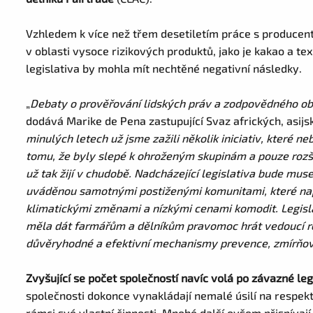
Vzhledem k více než třem desetiletím práce s producen
v oblasti vysoce rizikových produktů, jako je kakao a tex
legislativa by mohla mít nechtěné negativní následky.
„
Debaty o prověřování lidských práv a zodpovědného obc
dodává Marike de Pena zastupující Svaz afrických, asijs
minulých letech už jsme zažili několik iniciativ, které neb
tomu, že byly slepé k ohroženým skupinám a pouze rozši
už tak žijí v chudobě. Nadcházející legislativa bude mu
uváděnou samotnými postiženými komunitami, které např
klimatickými změnami a nízkými cenami komodit. Legisl
měla dát farmářům a dělníkům pravomoc hrát vedoucí r
důvěryhodné a efektivní mechanismy prevence, zmírňová
Zvyšující se počet společností navíc volá po závazné le
společnosti dokonce vynakládají nemalé úsilí na respekt
rámci své vlastní činnosti. Mnohé další ovšem přispívaj