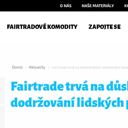
O NÁS
NAŠE MATERIÁLY
K
FAIRTRADOVÉ KOMODITY
ZAPOJTE SE
Domů
Aktuality
>
>
Fairtrade trvá na důslednějším dodržování lids
Fairtrade trvá na dů
dodržování lidských 