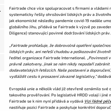
Fairtrade chce více spolupracovat s firmami a vládami n
.
systematicky řešily ohrožování lidských práv a životníh
jak ekonomické následky pandemie covid-19 nadále umoc
globálního Jihu, přidává se Fairtrade k výzvě po zaved
Diligence) stanovující povinné dodržování lidských práv.
„Fairtrade prohlašuje, že dobrovolná opatření společnos
lidských práv, ani neřeší chudobu a poškozování životníh
ředitel organizace Fairtrade International.
„Povinnosti v
právně zakotveny, jinak se nám nikdy nepodaří zabránit s
dodavatelských řetězcích. Naše postavení a doporučen
vydláždit cestu k prosazení závazné legislativy,“
dodává
Evropská unie a několik vlád již otevřeně oznámilo své
takového prověřování. Po legislativě HRDD volají i jiné
Fairtrade se k nim nyní přidává a vydává
Vizi řádné péče
nastiňuje pozici Fairtrade a poskytuje konkrétní doporu