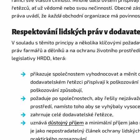
řetězců, ať už vědomě nebo svou nečinností. Obecné zá
práva uvádí, že
každá
obchodní organizace má povinnost
Respektování lidských práv v dodavate
V souladu s těmito principy a několika klíčovými požada
práv farmářů a dělníků a na ochranu životního prostřed
legislativy HRDD, která:
přikazuje společnostem vyhodnocovat a měnit ob
dodavatelském řetězci přispívají k poškozování 
poškozování způsobují,
požaduje po společnostech, aby řešily nejzávažn
prostředí, namísto toho aby se vyhýbaly vysoce
zahrnuje celé dodavatelské řetězce,
uznává
důstojný příjem
a minimální příjem jako 
je jako nepostradatelný článek ochrany lidských 
praktického prosazování,