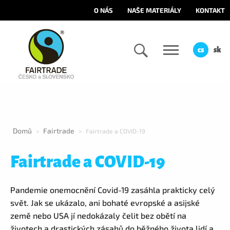
O NÁS
NAŠE MATERIÁLY
KONTAKT
cs
sk
Domů
Fairtrade
>
>
Fairtrade a COVID-19
Fairtrade a COVID-19
Pandemie onemocnění Covid-19 zasáhla prakticky celý
svět. Jak se ukázalo, ani bohaté evropské a asijské
země nebo USA jí nedokázaly čelit bez obětí na
životech a drastických zásahů do běžného života lidí a