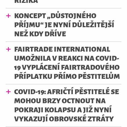
RIZIKA
KONCEPT „DŮSTOJNÉHO
PŘÍJMU“ JE NYNÍ DŮLEŽITĚJŠÍ
NEŽ KDY DŘÍVE
FAIRTRADE INTERNATIONAL
UMOŽNILA V REAKCI NA COVID-
19 VYPLÁCENÍ FAIRTRADOVÉHO
PŘÍPLATKU PŘÍMO PĚSTITELŮM
COVID-19: AFRIČTÍ PĚSTITELÉ SE
MOHOU BRZY OCTNOUT NA
POKRAJI KOLAPSU A JIŽ NYNÍ
VYKAZUJÍ OBROVSKÉ ZTRÁTY