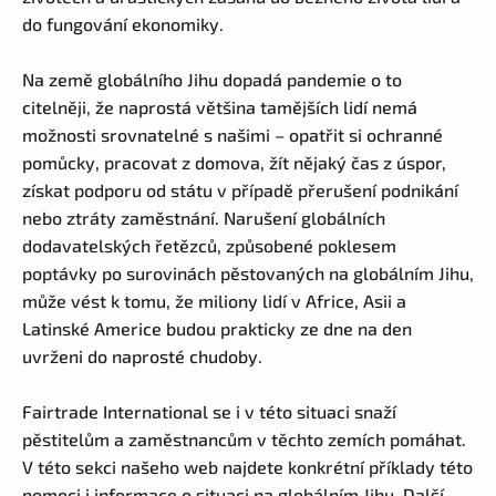
do fungování ekonomiky.
Na země globálního Jihu dopadá pandemie o to
citelněji, že naprostá většina tamějších lidí nemá
možnosti srovnatelné s našimi – opatřit si ochranné
pomůcky, pracovat z domova, žít nějaký čas z úspor,
získat podporu od státu v případě přerušení podnikání
nebo ztráty zaměstnání. Narušení globálních
dodavatelských řetězců, způsobené poklesem
poptávky po surovinách pěstovaných na globálním Jihu,
může vést k tomu, že miliony lidí v Africe, Asii a
Latinské Americe budou prakticky ze dne na den
uvrženi do naprosté chudoby.
Fairtrade International se i v této situaci snaží
pěstitelům a zaměstnancům v těchto zemích pomáhat.
V této sekci našeho web najdete konkrétní příklady této
pomoci i informace o situaci na globálním Jihu. Další