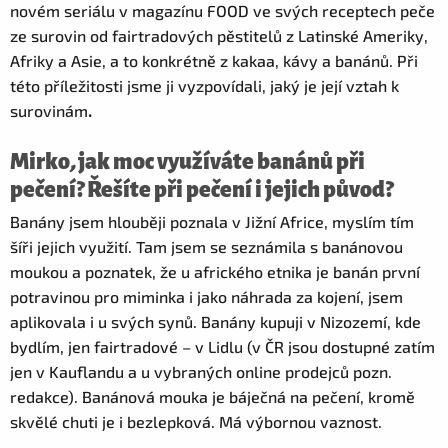
novém seriálu v magazínu FOOD ve svých receptech peče
ze surovin od fairtradových pěstitelů z Latinské Ameriky,
Afriky a Asie, a to konkrétně z kakaa, kávy a banánů. Při
této příležitosti jsme ji vyzpovídali, jaký je její vztah k
surovinám
.
Mirko
,
jak moc využíváte banánů při
pečení? Řešíte při pečení i jejich původ?
Banány jsem hlouběji poznala v Jižní Africe, myslím tím
šíři jejich využití. Tam jsem se seznámila s banánovou
moukou a poznatek, že u afrického etnika je banán první
potravinou pro miminka i jako náhrada za kojení, jsem
aplikovala i u svých synů. Banány kupuji v Nizozemí, kde
bydlím, jen fairtradové – v Lidlu (v ČR jsou dostupné zatím
jen v Kauflandu a u vybraných online prodejců pozn.
redakce). Banánová mouka je báječná na pečení, kromě
skvělé chuti je i bezlepková. Má výbornou vaznost.