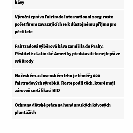
kávy
Výroční zpráva Fairtrade International 2025: roste
počet firem zavazujících se k důstojnému příjmu pro
pěstitele
Fairtradová výběrová káva zamířila do Prahy.
Pěstitelé z Latinské Ameriky představili to nejlepší ze
své úrody
Na českém a slovenském trhu je téměř 3 000
fairtradových výrobků. Roste podíl těch, které mají
zároveň certifikaci BIO
Ochrana dětské práce na honduraských kávových
plantážích