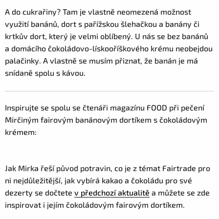
A do cukrařiny? Tam je vlastně neomezená možnost
využití banánů, dort s pařížskou šlehačkou a banány či
krtkův dort, který je velmi oblíbený. U nás se bez banánů
a domácího čokoládovo-lískooříškového krému neobejdou
palačinky. A vlastně se musím přiznat, že banán je má
snídaně spolu s kávou.
Inspirujte se spolu se čtenáři magazínu FOOD při pečení
Mirčiným fairovým banánovým dortíkem s čokoládovým
krémem:
Jak Mirka řeší původ potravin, co je z témat Fairtrade pro
ni nejdůležitější, jak vybírá kakao a čokoládu pro své
dezerty se dočtete
v předchozí aktualitě
a můžete se zde
inspirovat i jejím čokoládovým fairovým dortíkem.