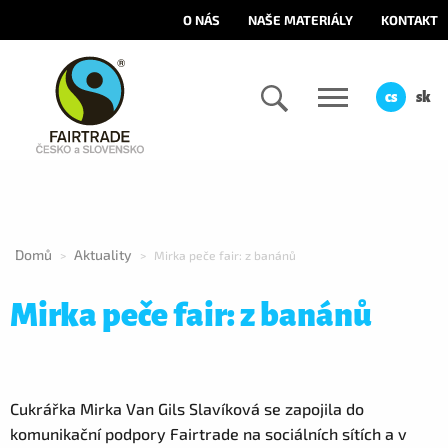
O NÁS
NAŠE MATERIÁLY
KONTAKT
cs
sk
Domů
Aktuality
>
>
Mirka peče fair: z banánů
Mirka peče fair: z banánů
Cukrářka Mirka Van Gils Slavíková se zapojila do
komunikační podpory Fairtrade na sociálních sítích a v