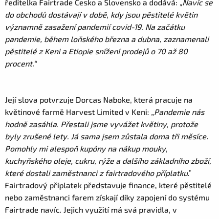
ředitelka Fairtrade Česko a Slovensko a dodává:
„Navíc se
do obchodů dostávají v době, kdy jsou pěstitelé květin
významně zasažení pandemií covid-19. Na začátku
pandemie, během loňského března a dubna, zaznamenali
pěstitelé z Keni a Etiopie snížení prodejů o 70 až 80
procent.“
Její slova potvrzuje Dorcas Naboke, která pracuje na
květinové farmě Harvest Limited v Keni: „
Pandemie nás
hodně zasáhla. Přestali jsme vyvážet květiny, protože
byly zrušené lety. Já sama jsem zůstala doma tři měsíce.
Pomohly mi alespoň kupóny na nákup mouky,
kuchyňského oleje, cukru, rýže a dalšího základního zboží,
které dostali zaměstnanci z fairtradového příplatku
.”
Fairtradový příplatek představuje finance, které pěstitelé
nebo zaměstnanci farem získají díky zapojení do systému
Fairtrade navíc. Jejich využití má svá pravidla, v