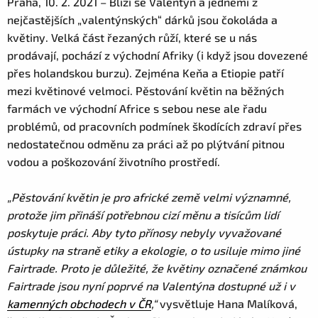
Praha, 10. 2. 2021 – Blíží se Valentýn a jedněmi z
nejčastějších „valentýnských“ dárků jsou čokoláda a
květiny. Velká část řezaných růží, které se u nás
prodávají, pochází z východní Afriky (i když jsou dovezené
přes holandskou burzu). Zejména Keňa a Etiopie patří
mezi květinové velmoci. Pěstování květin na běžných
farmách ve východní Africe s sebou nese ale řadu
problémů, od pracovních podmínek škodících zdraví přes
nedostatečnou odměnu za práci až po plýtvání pitnou
vodou a poškozování životního prostředí.
„Pěstování květin je pro africké země velmi významné,
protože jim přináší potřebnou cizí měnu a tisícům lidí
poskytuje práci. Aby tyto přínosy nebyly vyvažované
ústupky na straně etiky a ekologie, o to usiluje mimo jiné
Fairtrade. Proto je důležité, že květiny označené známkou
Fairtrade jsou nyní poprvé na Valentýna dostupné už i v
kamenných obchodech v ČR
,“
vysvětluje Hana Malíková,