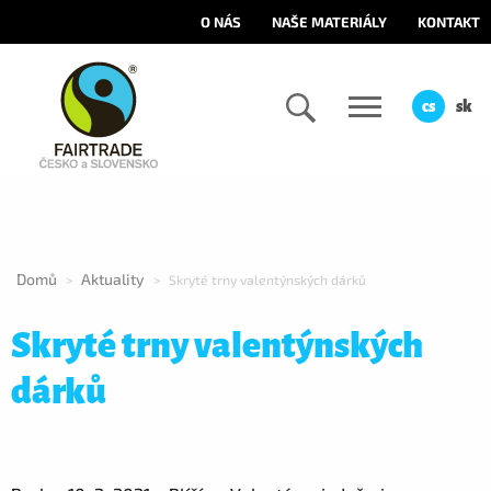
O NÁS
NAŠE MATERIÁLY
KONTAKT
cs
sk
Domů
Aktuality
>
>
Skryté trny valentýnských dárků
Skryté trny valentýnských
dárků