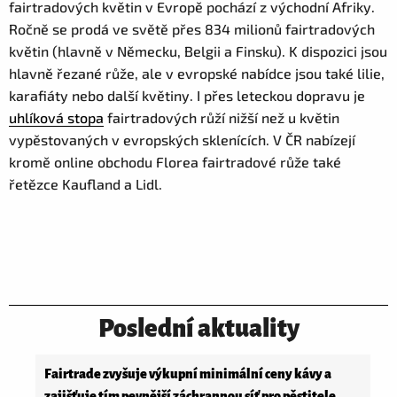
fairtradových květin v Evropě pochází z východní Afriky.
Ročně se prodá ve světě přes 834 milionů fairtradových
květin (hlavně v Německu, Belgii a Finsku). K dispozici jsou
hlavně řezané růže, ale v evropské nabídce jsou také lilie,
karafiáty nebo další květiny. I přes leteckou dopravu je
uhlíková stopa
fairtradových růží nižší než u květin
vypěstovaných v evropských sklenících. V ČR nabízejí
kromě online obchodu Florea fairtradové růže také
řetězce Kaufland a Lidl.
Poslední aktuality
Fairtrade zvyšuje výkupní minimální ceny kávy a
zajišťuje tím pevnější záchrannou síť pro pěstitele