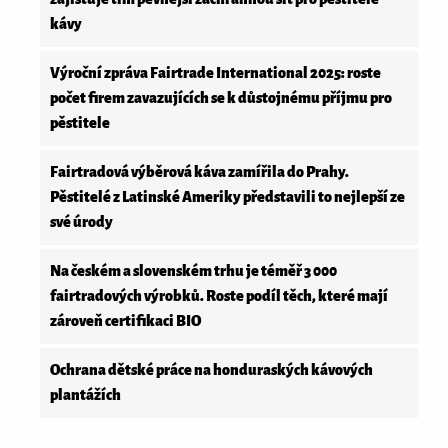
kávy
Výroční zpráva Fairtrade International 2025: roste
počet firem zavazujících se k důstojnému příjmu pro
pěstitele
Fairtradová výběrová káva zamířila do Prahy.
Pěstitelé z Latinské Ameriky představili to nejlepší ze
své úrody
Na českém a slovenském trhu je téměř 3 000
fairtradových výrobků. Roste podíl těch, které mají
zároveň certifikaci BIO
Ochrana dětské práce na honduraských kávových
plantážích