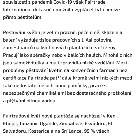
souvislosti s pandemií Covid-19 však Fairtrade
International dočasně umožnila vyplácet tyto peníze
přímo pěstitelům
.
Pěstování květin je velmi pracné: péče o ně, sklízení a
balení vyžaduje tisíce pracovních sil. Asi polovinu
zaměstnanců na květinových plantážích tvoří ženy.
Pracují jako sběračky nebo v balicích halách. Mnohé z nich
jsou samoživitelky a mají zpravidla nízké vzdělání. Mezi
problémy pěstování květin na konvenčních farmách
bez
certifikace Fairtrade patří dále kromě velmi nízkých mezd
také nedostatečné ochranné pomůcky, práce s
nebezpečnými chemikáliemi bez dostatečného proškolení
a plýtvání pitnou vodou.
Fairtradové květinové plantáže se nacházejí v Keni,
Etiopii, Tanzanii, Ugandě, Zimbabwe, Ekvádoru, El
Salvadoru, Kostarice a na Srí Lance. 99 % všech