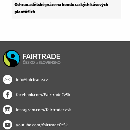
Ochrana dětské práce na honduraských kávových
plantážích
info@fairtrade.cz
facebook.com/FairtradeCzSk
instagram.com/fairtradeczsk
youtube.com/fairtradeCzSk