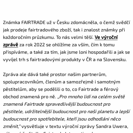
Známka FAIRTRADE už v Česku zdomácněla, o čemž svědčí
jak prodeje fairtradového zboží, tak i znalost známky při
každoročním průzkumu. To nás velmi těší.
Ve výroční
zprávě
za rok 2022 se ohlížíme za vším, čím k tomu
přispíváme, a také za tím, jak jsme loni hospodařili a jak se
vyvíjel trh s fairtradovými produkty v ČR a na Slovensku.
Zpráva ale dává také prostor našim partnerům,
spolupracovníkům, členům a samozřejmě i samotným
pěstitelům, aby se podělili o to, co Fairtrade a férový
obchod znamená pro ně.
„Pro mnoho lidí na celém světě
znamená Fairtrade spravedlivější budoucnost pro
pěstitele, udržitelnější budoucnost pro naši planetu a lepší
budoucnost pro spotřebitele, kteří jsou odhodláni něco
změnit,“
vysvětluje v textu výroční zprávy Sandra Uwera,