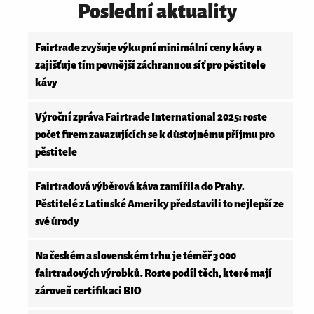
Poslední aktuality
Fairtrade zvyšuje výkupní minimální ceny kávy a
zajišťuje tím pevnější záchrannou síť pro pěstitele
kávy
Výroční zpráva Fairtrade International 2025: roste
počet firem zavazujících se k důstojnému příjmu pro
pěstitele
Fairtradová výběrová káva zamířila do Prahy.
Pěstitelé z Latinské Ameriky představili to nejlepší ze
své úrody
Na českém a slovenském trhu je téměř 3 000
fairtradových výrobků. Roste podíl těch, které mají
zároveň certifikaci BIO