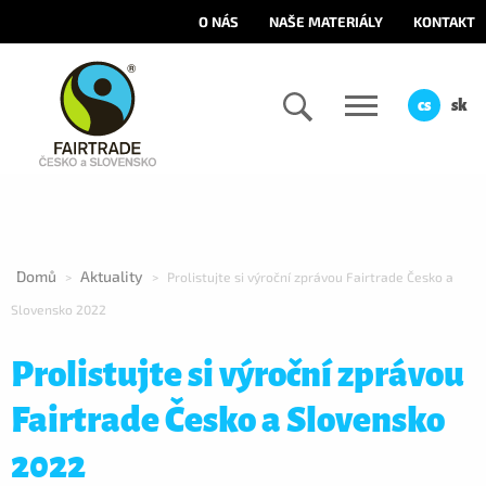
O NÁS
NAŠE MATERIÁLY
KONTAKT
cs
sk
Domů
Aktuality
>
>
Prolistujte si výroční zprávou Fairtrade Česko a
Slovensko 2022
Prolistujte si výroční zprávou
Fairtrade Česko a Slovensko
2022