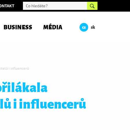
ONTAKT
BUSINESS
MÉDIA
cs
sk
telů i influencerů
řilákala
lů i influencerů