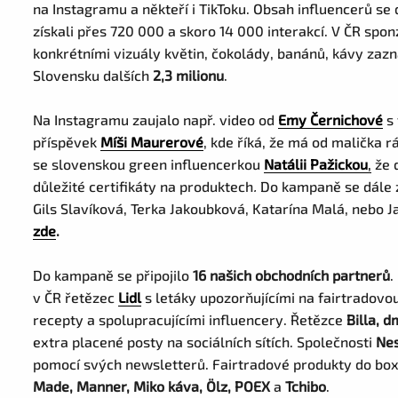
na Instagramu a někteří i TikToku. Obsah influencerů se 
získali přes 720 000 a skoro 14 000 interakcí. V ČR spo
konkrétními vizuály květin, čokolády, banánů, kávy za
Slovensku dalších
2,3 milionu
.
Na Instagramu zaujalo např. video od
Emy Černichové
s 
příspěvek
Míši Maurerové
, kde říká, že má od malička r
se slovenskou green influencerkou
Natálii Pažickou
,
že 
důležité certifikáty na produktech
.
Do kampaně se dále z
Gils Slavíková, Terka Jakoubková, Katarína Malá, nebo J
zde
.
Do kampaně se připojilo
16 našich obchodních partnerů
.
v ČR řetězec
Lidl
s letáky upozorňujícími na fairtradovo
recepty a spolupracujícími influencery. Řetězce
Billa, 
extra placené posty na sociálních sítích. Společnosti
Ne
pomocí svých newsletterů. Fairtradové produkty do box
Made, Manner, Miko káva, Ölz, POEX
a
Tchibo
.