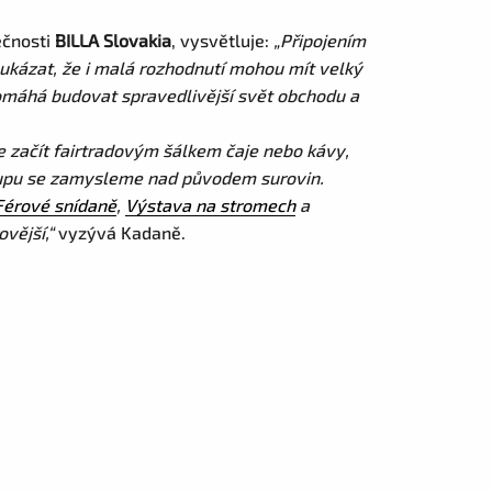
ečnosti
BILLA Slovakia
, vysvětluje:
„Připojením
ukázat, že i malá rozhodnutí mohou mít velký
omáhá budovat spravedlivější svět obchodu a
 začít fairtradovým šálkem čaje nebo kávy,
ákupu se zamysleme nad původem surovin.
Férové snídaně
,
Výstava na stromech
a
vější,“
vyzývá Kadaně.