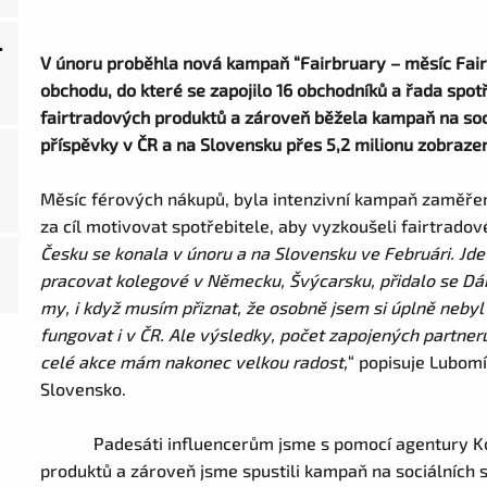
.
V únoru proběhla nová kampaň “Fairbruary – měsíc Fai
obchodu, do které se zapojilo 16 obchodníků a řada spot
fairtradových produktů a zároveň běžela kampaň na soc
příspěvky v ČR a na Slovensku přes 5,2 milionu zobrazení
Měsíc férových nákupů, byla intenzivní kampaň zaměře
za cíl motivovat spotřebitele, aby vyzkoušeli fairtrado
Česku se konala v únoru a na Slovensku ve Februári. Jde o
pracovat kolegové v Německu, Švýcarsku, přidalo se Dáns
my, i když musím přiznat, že osobně jsem si úplně nebyl j
fungovat i v ČR. Ale výsledky, počet zapojených partnerů
celé akce mám nakonec velkou radost,
“ popisuje Lubomí
Slovensko.
Padesáti influencerům jsme s pomocí agentury Ko
produktů a zároveň jsme spustili kampaň na sociálních sít