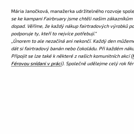
Mária Janočková, manažerka udržitelného rozvoje spol
se ke kampani Fairbruary jsme chtěli našim zákazníkům 
dopad. Věříme, že každý nákup fairtradových výrobků p
podporuje ty, kteří to nejvíce potřebují.“
„Únorem to ale nezačíná ani nekončí. Každý den můžeme
dát si fairtradový banán nebo čokoládu. Při každém n
Připojit se lze také k některé z našich komunitních akcí (
Férovou snídani v práci
). Společně udělejme celý rok féro