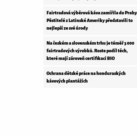
Fairtradová výběrová káva zamířila do Prahy
Pěstitelé z Latinské Ameriky představili to
nejlepší ze své úrody
Na českém a slovenském trhu je téměř 3 000
fairtradových výrobků. Roste podíl těch,
které mají zároveň certifikaci BIO
Ochrana dětské práce na honduraských
kávových plantážích