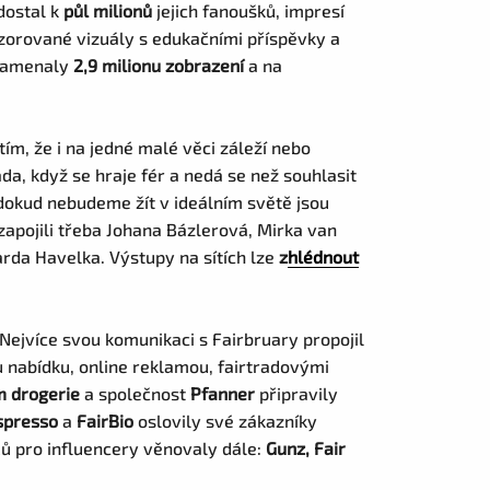
dostal k
půl milionů
jejich fanoušků, impresí
nzorované vizuály s edukačními příspěvky a
znamenaly
2,9 milionu zobrazení
a na
tím, že i na jedné malé věci záleží nebo
áda, když se hraje fér a nedá se než souhlasit
dokud nebudeme žít v ideálním světě jsou
apojili třeba Johana Bázlerová, Mirka van
arda Havelka. Výstupy na sítích lze
z
hlédnout
 Nejvíce svou komunikaci s Fairbruary propojil
u nabídku, online reklamou, fairtradovými
dm drogerie
a společnost
Pfanner
připravily
spresso
a
FairBio
oslovily své zákazníky
ů pro influencery věnovaly dále:
Gunz, Fair