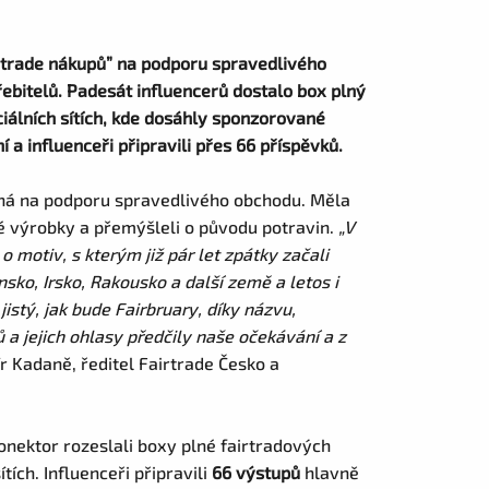
rtrade nákupů” na podporu spravedlivého
řebitelů. Padesát influencerů dostalo box plný
iálních sítích, kde dosáhly sponzorované
 a influenceři připravili přes 66 příspěvků.
ná na podporu spravedlivého obchodu.
Měla
vé výrobky a přemýšleli o původu potravin.
„V
 motiv, s kterým již pár let zpátky začali
ko, Irsko, Rakousko a další země a letos i
istý, jak bude Fairbruary, díky názvu,
 a jejich ohlasy předčily naše očekávání
a z
r Kadaně, ředitel Fairtrade Česko a
nektor rozeslali boxy plné fairtradových
ích. Influenceři připravili
66 výstupů
hlavně