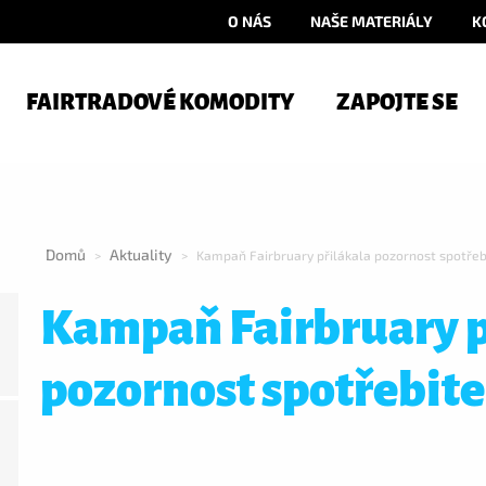
O NÁS
NAŠE MATERIÁLY
K
FAIRTRADOVÉ KOMODITY
ZAPOJTE SE
Domů
Aktuality
>
>
Kampaň Fairbruary přilákala pozornost spotřebi
Kampaň Fairbruary p
pozornost spotřebite