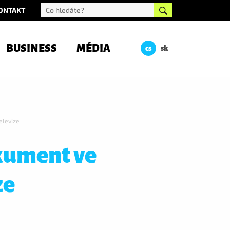
ONTAKT
BUSINESS
MÉDIA
cs
sk
elevize
kument ve
ze