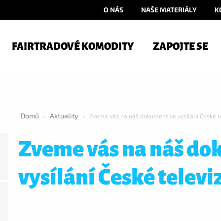
O NÁS
NAŠE MATERIÁLY
K
FAIRTRADOVÉ KOMODITY
ZAPOJTE SE
Domů
Aktuality
>
>
Zveme vás na náš dokument ve vysílání České t
Zveme vás na náš do
vysílání České televi