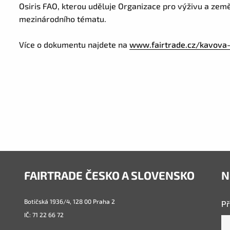
Osiris FAO, kterou uděluje Organizace pro výživu a země
mezinárodního tématu.
Více o dokumentu najdete na
www.fairtrade.cz/kavova
FAIRTRADE ČESKO A SLOVENSKO
N
Botičská 1936/4, 128 00 Praha 2
Př
IČ: 71 22 66 72