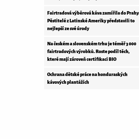
Fairtradová výběrová káva zamířila do Prahy
Pěstitelé z Latinské Ameriky představili to
nejlepší ze své úrody
Na českém a slovenském trhu je téměř 3 000
fairtradových výrobků. Roste podíl těch,
které mají zároveň certifikaci BIO
Ochrana dětské práce na honduraských
kávových plantážích