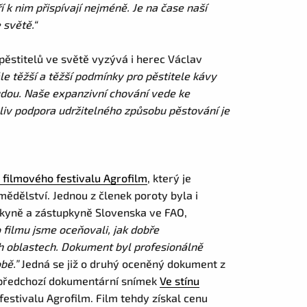
 k nim přispívají nejméně. Je na čase naší
 světě.“
ěstitelů ve světě vyzývá i herec Václav
le těžší a těžší podmínky pro pěstitele kávy
budou. Naše expanzivní chování vede ke
liv podpora udržitelného způsobu pěstování je
 filmového festivalu Agrofilm
, který je
dělství. Jednou z členek poroty byla i
nkyně a zástupkyně Slovenska ve FAO,
 filmu jsme oceňovali, jak dobře
h oblastech. Dokument byl profesionálně
obě.”
Jedná se již o druhý oceněný dokument z
š předchozí dokumentární snímek
Ve stínu
stivalu Agrofilm. Film tehdy získal cenu