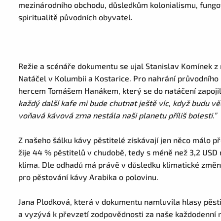
mezinárodního obchodu, důsledkům kolonialismu, fungová
spiritualitě původních obyvatel.
Režie a scénáře dokumentu se ujal Stanislav Komínek z
Natáčel v Kolumbii a Kostarice. Pro nahrání průvodního
hercem Tomášem Hanákem, který se do natáčení zapojil 
každý další kafe mi bude chutnat ještě víc, když budu vědě
voňavá kávová zrna nestála naši planetu příliš bolesti.”
Z našeho šálku kávy pěstitelé získávají jen něco málo p
žije 44 % pěstitelů v chudobě, tedy s méně než 3,2 USD 
klima. Dle odhadů má právě v důsledku klimatické změn
pro pěstování kávy Arabika o polovinu.
Jana Plodková, která v dokumentu namluvila hlasy pěst
a vyzývá k převzetí zodpovědnosti za naše každodenní 