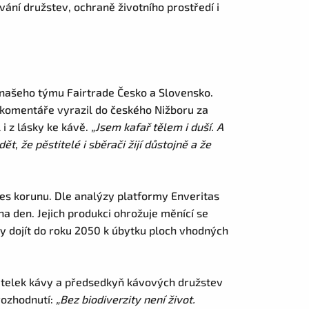
ní družstev, ochraně životního prostředí i
 našeho týmu Fairtrade Česko a Slovensko.
 komentáře vyrazil do českého Nižboru za
i z lásky ke kávě.
„
Jsem kafař tělem i duší. A
t, že pěstitelé i sběrači žijí důstojně a že
řes korunu. Dle analýzy platformy Enveritas
na den. Jejich produkci ohrožuje měnící se
y dojít do roku 2050 k úbytku ploch vhodných
itelek kávy a předsedkyň kávových družstev
rozhodnutí:
„
Bez biodiverzity není život.