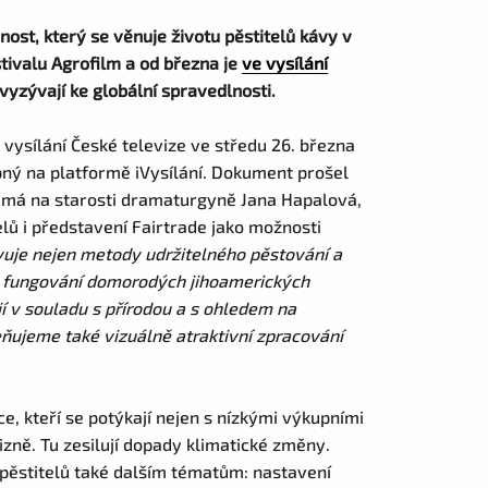
ost, který se věnuje životu pěstitelů kávy v
tivalu Agrofilm a od března je
ve vysílání
 vyzývají ke globální spravedlnosti.
ysílání České televize ve středu 26. března
pný na platformě iVysílání. Dokument prošel
o má na starosti dramaturgyně Jana Hapalová,
ů i představení Fairtrade jako možnosti
uje nejen metody udržitelného pěstování a
o fungování domorodých jihoamerických
jí v souladu s přírodou a s ohledem na
eňujeme také vizuálně atraktivní zpracování
ce, kteří se potýkají nejen s nízkými výkupními
lizně. Tu zesilují dopady klimatické změny.
pěstitelů také dalším tématům: nastavení