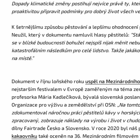
Dopady klimatické změny postihují nejvíce právě ty, kteří
proaktivitou připravit podmínky pro dobrý život všech ve
K šetrnějšímu způsobu pěstování a lepšímu ohodnocení p
Neužil, který v dokumentu namluvil hlasy pěstitelů:
“Stá
se v blízké budoucnosti bohužel nejspíš nijak měnit ne
katastrofálním následkům pro celé lidstvo. Takže jakáko
na místě.”
Dokument v říjnu loňského roku
uspěl na Mezinárodního
nejstarším festivalem v Evropě zaměřeným na téma země
profesorka Mária Kadlečíková, bývalá slovenská posla
Organizace pro výživu a zemědělství při OSN:
„Na tomto
zdokumentoval náročnou práci pěstitelů kávy v horskýc
zpracovaný, zobrazuje náklady na výrobu i život v chud
dílny Fairtrade Česko a Slovensko. V roce 2020 byl ná
kakaovníku
také oceněn na 36. Mezinárodním filmovém fe