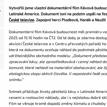
Vytvořili jsme vlastní dokumentární film Kávová budoucn
.
Latinské Americe. Dokument loni na podzim uspěl na fes
České televize
. Zapojení herci Plodková, Hanák a Neužil
Dokumentární film Kávová budoucnost měl premiéru ve v
2025 od 15:10 hodin na ČT2. Od té doby je zdarma dostu
akvizicí České televize a v Centru převzatých pořadů h
která na dokumentu oceňuje náhled do podmínek pěstitel
udržitelnějšího obchodního modelu:
„Dokument představ
zpracování kávy, ale zprostředkovává i cenný náhled d
komunit, které nehledí na materiální obohacování, ale ži
ekologickou stopu aktivit člověka. V neposlední řadě oc
snímku.“
Snímek přibližuje životy pěstitelů kávy v Latinské Ameri
cenami a rostoucími náklady, ale i s nejistotou dobré sk
Film se věnuje kromě dopadů změny klimatu a chudoby 