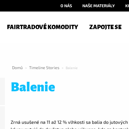
O NÁS
NAŠE MATERIÁLY
K
FAIRTRADOVÉ KOMODITY
ZAPOJTE SE
Domů
Timeline Stories
>
>
Balenie
Balenie
Zrná usušené na 11 až 12 % vlhkosti sa balia do jutových