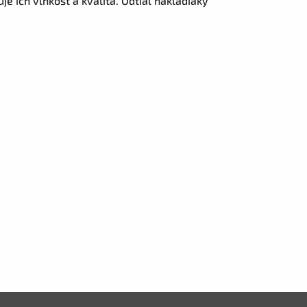
e ich vlhkosť a kvalita. Odtiaľ nákladiaky