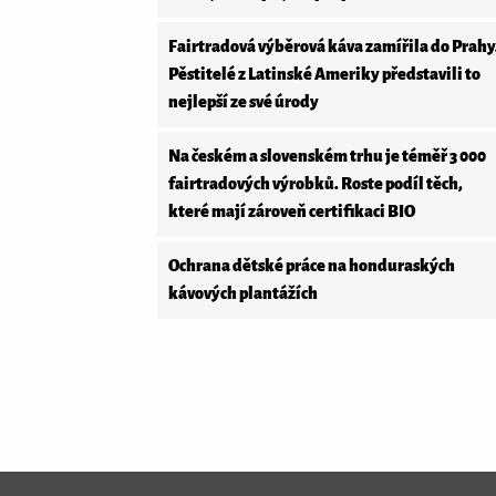
Fairtradová výběrová káva zamířila do Prahy
Pěstitelé z Latinské Ameriky představili to
nejlepší ze své úrody
Na českém a slovenském trhu je téměř 3 000
fairtradových výrobků. Roste podíl těch,
které mají zároveň certifikaci BIO
Ochrana dětské práce na honduraských
kávových plantážích