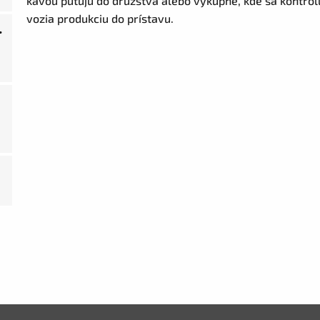
kávou putujú do družstva alebo výkupne, kde sa kontroluj
vozia produkciu do prístavu.
.