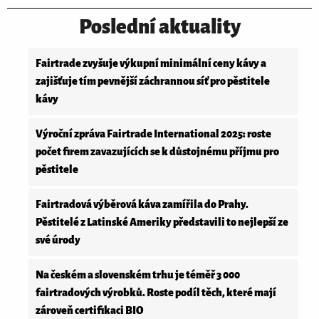
Poslední aktuality
Fairtrade zvyšuje výkupní minimální ceny kávy a
zajišťuje tím pevnější záchrannou síť pro pěstitele
kávy
Výroční zpráva Fairtrade International 2025: roste
počet firem zavazujících se k důstojnému příjmu pro
pěstitele
Fairtradová výběrová káva zamířila do Prahy.
Pěstitelé z Latinské Ameriky představili to nejlepší ze
své úrody
Na českém a slovenském trhu je téměř 3 000
fairtradových výrobků. Roste podíl těch, které mají
zároveň certifikaci BIO