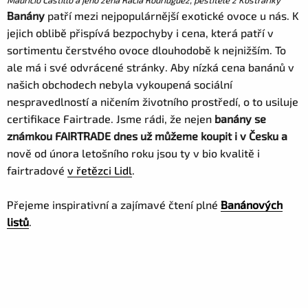
Mauricio Castillo a jeho žena Racía Rodriuguez, pěstitelé z Kostrariky
Banány
patří mezi nejpopulárnější exotické ovoce u nás. K
jejich oblibě přispívá bezpochyby i cena, která patří v
sortimentu čerstvého ovoce dlouhodobě k nejnižším. To
ale má i své odvrácené stránky. Aby nízká cena banánů v
našich obchodech nebyla vykoupená sociální
nespravedlností a ničením životního prostředí, o to usiluje
certifikace Fairtrade. Jsme rádi, že nejen
banány se
známkou FAIRTRADE dnes už můžeme koupit i v Česku a
nově od února letošního roku jsou ty v bio kvalitě i
fairtradové
v řetězci Lidl
.
Přejeme inspirativní a zajímavé čtení plné
Banánových
listů
.