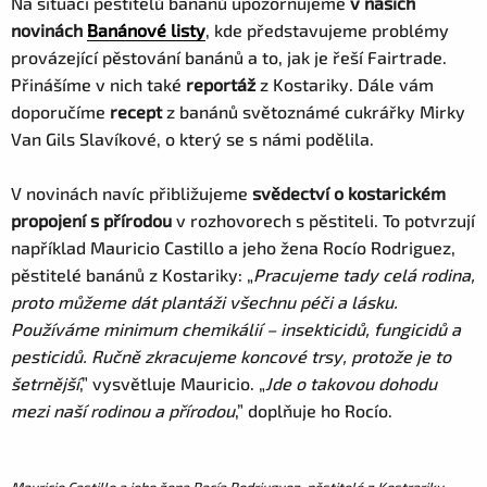
Na situaci pěstitelů banánů upozorňujeme
v našich
novinách
Banánové listy
, kde představujeme problémy
provázející pěstování banánů a to, jak je řeší Fairtrade.
Přinášíme v nich také
reportáž
z Kostariky. Dále vám
doporučíme
recept
z banánů světoznámé cukrářky Mirky
Van Gils Slavíkové, o který se s námi podělila.
V novinách navíc přibližujeme
svědectví o kostarickém
propojení s přírodou
v rozhovorech s pěstiteli. To potvrzují
například Mauricio Castillo a jeho žena Rocío Rodriguez,
pěstitelé banánů z Kostariky: „
Pracujeme tady celá rodina,
proto můžeme dát plantáži všechnu péči a lásku.
Používáme minimum chemikálií – insekticidů, fungicidů a
pesticidů. Ručně zkracujeme koncové trsy, protože je to
šetrnější
,” vysvětluje Mauricio. „
Jde o takovou dohodu
mezi naší rodinou a přírodou
,” doplňuje ho Rocío.