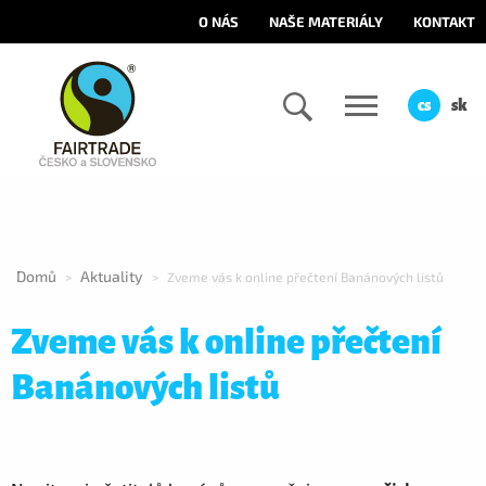
O NÁS
NAŠE MATERIÁLY
KONTAKT
cs
sk
Domů
Aktuality
>
>
Zveme vás k online přečtení Banánových listů
Zveme vás k online přečtení
Banánových listů