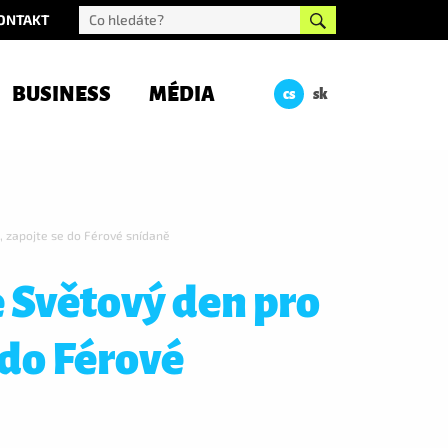
ONTAKT
BUSINESS
MÉDIA
cs
sk
e, zapojte se do Férové snídaně
 Světový den pro
 do Férové