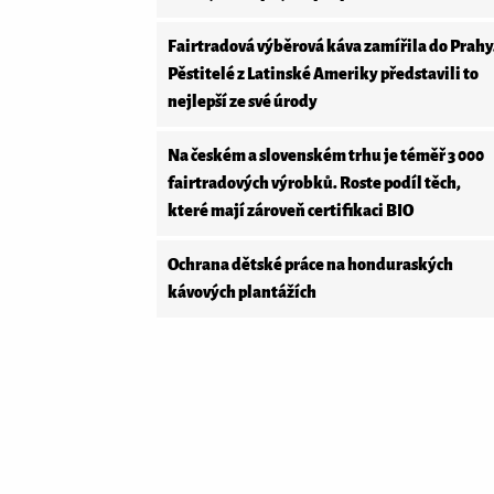
Fairtradová výběrová káva zamířila do Prahy
Pěstitelé z Latinské Ameriky představili to
nejlepší ze své úrody
Na českém a slovenském trhu je téměř 3 000
fairtradových výrobků. Roste podíl těch,
které mají zároveň certifikaci BIO
Ochrana dětské práce na honduraských
kávových plantážích