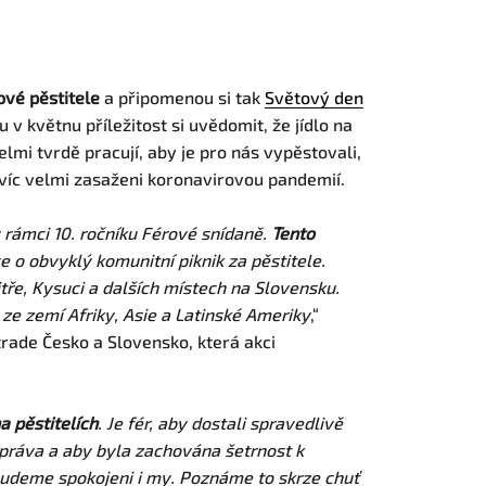
ové pěstitele
a připomenou si tak
Světový den
 květnu příležitost si uvědomit, že jídlo na
lmi tvrdě pracují, aby je pro nás vypěstovali,
avíc velmi zasaženi koronavirovou pandemií.
v rámci 10. ročníku Férové snídaně.
Tento
e o obvyklý komunitní piknik za pěstitele.
tře, Kysuci a dalších místech na Slovensku.
e ze zemí Afriky, Asie a Latinské Ameriky
,“
trade Česko a Slovensko, která akci
a pěstitelích
. Je fér, aby dostali spravedlivě
 práva a aby byla zachována šetrnost k
 budeme spokojeni i my. Poznáme to skrze chuť