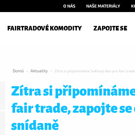
O NÁS
NAŠE MATERIÁLY
K
FAIRTRADOVÉ KOMODITY
ZAPOJTE SE
Domů
Aktuality
>
>
Zítra si připomínáme Světový den pro fair trad
Zítra si připomínáme
fair trade, zapojte se
snídaně