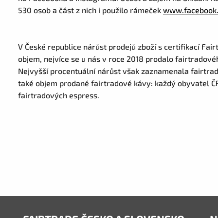
530 osob a část z nich i použilo rámeček
www.facebook.
V České republice nárůst prodejů zboží s certifikací Fai
objem, nejvíce se u nás v roce 2018 prodalo fairtradovéh
Nejvyšší procentuální nárůst však zaznamenala fairtrado
také objem prodané fairtradové kávy: každý obyvatel Č
fairtradových espress.