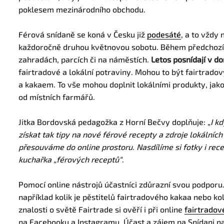
poklesem mezinárodního obchodu.
Férová snídaně se koná v Česku již
podesáté
, a to vždy
každoročně druhou květnovou sobotu. Během předchozích
zahradách, parcích či na náměstích.
Letos posnídají v d
fairtradové a lokální potraviny. Mohou to být fairtrado
a kakaem. To vše mohou doplnit lokálními produkty, jako
od místních farmářů.
Jitka Bordovská pedagožka z Horní Bečvy doplňuje: „
I k
získat tak tipy na nové férové recepty a zdroje lokálníc
přesouváme do online prostoru. Nasdílíme si fotky i rec
kuchařka „férových receptů“
.
Pomocí online nástrojů účastníci zdůrazní svou podporu. 
například kolik je pěstitelů fairtradového kakaa nebo k
znalosti o světě Fairtrade si ověří i při online
fairtradov
na Facebooku a Instagramu. Účast a zájem na Snídani na