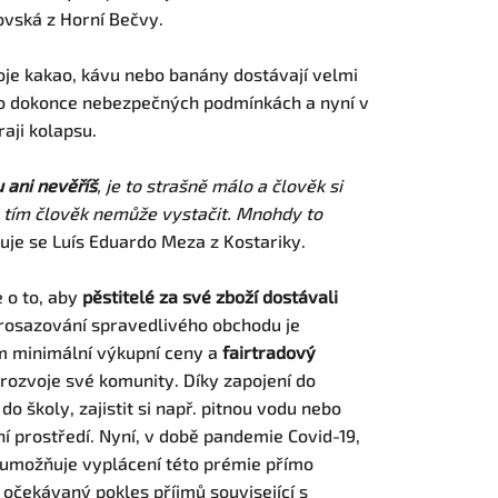
dovská z Horní Bečvy.
voje kakao, kávu nebo banány dostávají velmi
bo dokonce nebezpečných podmínkách a nyní v
raji kolapsu.
u ani nevěříš
, je to strašně málo a člověk si
 s tím člověk nemůže vystačit. Mnohdy to
řuje se Luís Eduardo Meza z Kostariky.
e o to, aby
pěstitelé za své zboží dostávali
prosazování spravedlivého obchodu je
ům minimální výkupní ceny a
fairtradový
rozvoje své komunity. Díky zapojení do
o školy, zajistit si např. pitnou vodu nebo
í prostředí. Nyní, v době pandemie Covid-19,
 umožňuje vyplácení této prémie přímo
očekávaný pokles příjmů související s