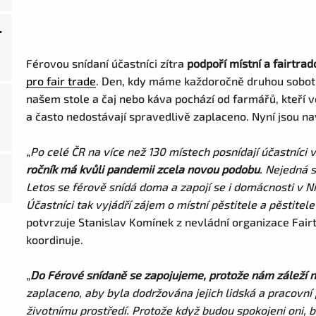
.
Férovou snídaní účastníci zítra
podpoří místní a fairtrad
pro fair trade
. Den, kdy máme každoročně druhou sobotu v
našem stole a čaj nebo káva pochází od farmářů, kteří ve
a často nedostávají spravedlivě zaplaceno. Nyní jsou n
„
Po celé ČR na více než 130 místech posnídají účastníci 
ročník má kvůli pandemii zcela novou podobu
. Nejedná s
Letos se férově snídá doma a zapojí se i domácnosti v Ni
Účastníci tak vyjádří zájem o místní pěstitele a pěstitel
potvrzuje Stanislav Komínek z nevládní organizace Fair
koordinuje.
„
Do Férové snídaně se zapojujeme, protože nám záleží n
zaplaceno, aby byla dodržována jejich lidská a pracovní
životnímu prostředí. Protože když budou spokojeni oni,