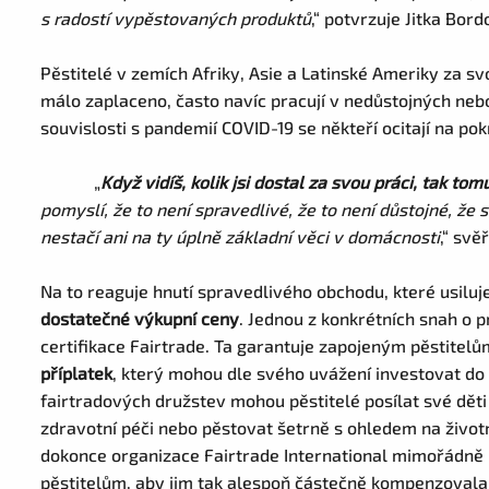
s radostí vypěstovaných produktů
,“ potvrzuje Jitka Bor
Pěstitelé v zemích Afriky, Asie a Latinské Ameriky za s
málo zaplaceno, často navíc pracují v nedůstojných ne
souvislosti s pandemií COVID-19 se někteří ocitají na pok
„
Když vidíš, kolik jsi dostal za svou práci, tak tom
pomyslí, že to není spravedlivé, že to není důstojné, že
nestačí ani na ty úplně základní věci v domácnosti
,“ svě
Na to reaguje hnutí spravedlivého obchodu, které usiluj
dostatečné výkupní ceny
. Jednou z konkrétních snah o 
certifikace Fairtrade. Ta garantuje zapojeným pěstitel
příplatek
, který mohou dle svého uvážení investovat do 
fairtradových družstev mohou pěstitelé posílat své děti d
zdravotní péči nebo pěstovat šetrně s ohledem na životn
dokonce organizace Fairtrade International mimořádně
pěstitelům, aby jim tak alespoň částečně kompenzovala 