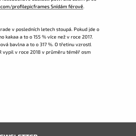
com/profilepicframes Snídám férově
.
rtrade v posledních letech stoupá. Pokud jde o
o kakaa a to o 155 % více než v roce 2017.
vá bavlna a to o 317 %. O třetinu vzrostl
R vypil v roce 2018 v průměru téměř osm