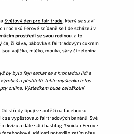
 na
Světový den pro fair trade
, který se slaví
 ročníků Férové snídaně se lidé scházeli v
omácím prostředí se svou rodinou
, a to
vý čaj či káva, bábovka s fairtradovým cukrem
 jsou vajíčka, mléko, mouka, sýry či zelenina
dyž by bylo fajn setkat se s hromadou lidí a
h výrobců a pěstitelů, tuhle myšlenku letos
epty online. Výsledkem bude celoškolní
Od středy tipují v soutěži na facebooku,
olik se vypěstovalo fairtradových banánů. Své
ém kvízu
a dále sdílí hashtag #SnidamFerove
 facebookové události potvrdilo zatím přes