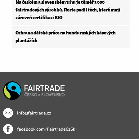
Na českém a slovenském trhu je téměř 3 000
fairtradových výrobků. Roste podíl těch, které mají
zároveň certifikaci BIO
Ochrana dětské práce na honduraských kávových
plantážích
info@fairtrade.cz
facebook.com/FairtradeCzSk