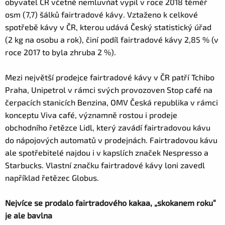
obyvatel ČR včetně nemluvňat vypil v roce 2018 téměř
osm (7,7) šálků fairtradové kávy. Vztaženo k celkové
spotřebě kávy v ČR, kterou udává Český statistický úřad
(2 kg na osobu a rok), činí podíl fairtradové kávy 2,85 % (v
roce 2017 to byla zhruba 2 %).
Mezi největší prodejce fairtradové kávy v ČR patří Tchibo
Praha, Unipetrol v rámci svých provozoven Stop café na
čerpacích stanicích Benzina, OMV Česká republika v rámci
konceptu Viva café, významně rostou i prodeje
obchodního řetězce Lidl, který zavádí fairtradovou kávu
do nápojových automatů v prodejnách. Fairtradovou kávu
ale spotřebitelé najdou i v kapslích značek Nespresso a
Starbucks. Vlastní značku fairtradové kávy loni zavedl
například řetězec Globus.
Nejvíce se prodalo fairtradového kakaa, „skokanem roku“
je ale bavlna