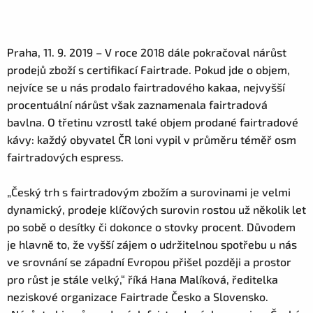
Praha, 11. 9. 2019 – V roce 2018 dále pokračoval nárůst
prodejů zboží s certifikací Fairtrade. Pokud jde o objem,
nejvíce se u nás prodalo fairtradového kakaa, nejvyšší
procentuální nárůst však zaznamenala fairtradová
bavlna. O třetinu vzrostl také objem prodané fairtradové
kávy: každý obyvatel ČR loni vypil v průměru téměř osm
fairtradových espress.
„Český trh s fairtradovým zbožím a surovinami je velmi
dynamický, prodeje klíčových surovin rostou už několik let
po sobě o desítky či dokonce o stovky procent. Důvodem
je hlavně to, že vyšší zájem o udržitelnou spotřebu u nás
ve srovnání se západní Evropou přišel později a prostor
pro růst je stále velký,“ říká Hana Malíková, ředitelka
neziskové organizace Fairtrade Česko a Slovensko.