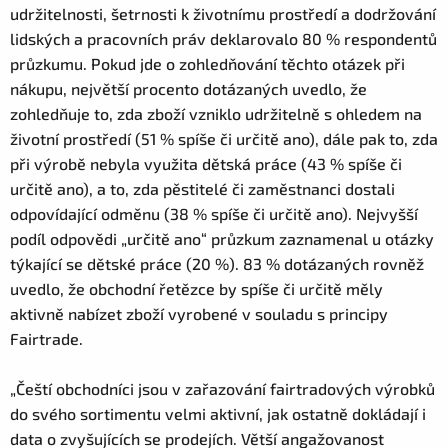
udržitelnosti, šetrnosti k životnímu prostředí a dodržování
lidských a pracovních práv deklarovalo 80 % respondentů
průzkumu. Pokud jde o zohledňování těchto otázek při
nákupu, největší procento dotázaných uvedlo, že
zohledňuje to, zda zboží vzniklo udržitelně s ohledem na
životní prostředí (51 % spíše či určitě ano), dále pak to, zda
při výrobě nebyla využita dětská práce (43 % spíše či
určitě ano), a to, zda pěstitelé či zaměstnanci dostali
odpovídající odměnu (38 % spíše či určitě ano). Nejvyšší
podíl odpovědi „určitě ano“ průzkum zaznamenal u otázky
týkající se dětské práce (20 %). 83 % dotázaných rovněž
uvedlo, že obchodní řetězce by spíše či určitě měly
aktivně nabízet zboží vyrobené v souladu s principy
Fairtrade.
„Čeští obchodníci jsou v zařazování fairtradových výrobků
do svého sortimentu velmi aktivní, jak ostatně dokládají i
data o zvyšujících se prodejích. Větší angažovanost