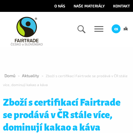
O NÁS
NAŠE MATERIÁLY
KONTAKT
cs
sk
Domů
Aktuality
>
>
Zboží s certifikací Fairtrade se prodává v ČR stále
více, dominují kakao a káva
Zboží s certifikací Fairtrade
se prodává v ČR stále více,
dominují kakao a káva