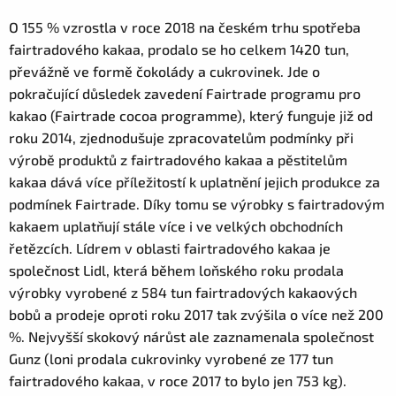
O 155 % vzrostla v roce 2018 na českém trhu spotřeba
fairtradového kakaa, prodalo se ho celkem 1420 tun,
převážně ve formě čokolády a cukrovinek. Jde o
pokračující důsledek zavedení Fairtrade programu pro
kakao (Fairtrade cocoa programme), který funguje již od
roku 2014, zjednodušuje zpracovatelům podmínky při
výrobě produktů z fairtradového kakaa a pěstitelům
kakaa dává více příležitostí k uplatnění jejich produkce za
podmínek Fairtrade. Díky tomu se výrobky s fairtradovým
kakaem uplatňují stále více i ve velkých obchodních
řetězcích. Lídrem v oblasti fairtradového kakaa je
společnost Lidl, která během loňského roku prodala
výrobky vyrobené z 584 tun fairtradových kakaových
bobů a prodeje oproti roku 2017 tak zvýšila o více než 200
%. Nejvyšší skokový nárůst ale zaznamenala společnost
Gunz (loni prodala cukrovinky vyrobené ze 177 tun
fairtradového kakaa, v roce 2017 to bylo jen 753 kg).