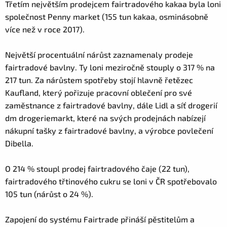
Třetím největším prodejcem fairtradového kakaa byla loni
společnost Penny market (155 tun kakaa, osminásobně
více než v roce 2017).
Největší procentuální nárůst zaznamenaly prodeje
fairtradové bavlny. Ty loni meziročně stouply o 317 % na
217 tun. Za nárůstem spotřeby stojí hlavně řetězec
Kaufland, který pořizuje pracovní oblečení pro své
zaměstnance z fairtradové bavlny, dále Lidl a síť drogerií
dm drogeriemarkt, které na svých prodejnách nabízejí
nákupní tašky z fairtradové bavlny, a výrobce povlečení
Dibella.
O 214 % stoupl prodej fairtradového čaje (22 tun),
fairtradového třtinového cukru se loni v ČR spotřebovalo
105 tun (nárůst o 24 %).
Zapojení do systému Fairtrade přináší pěstitelům a