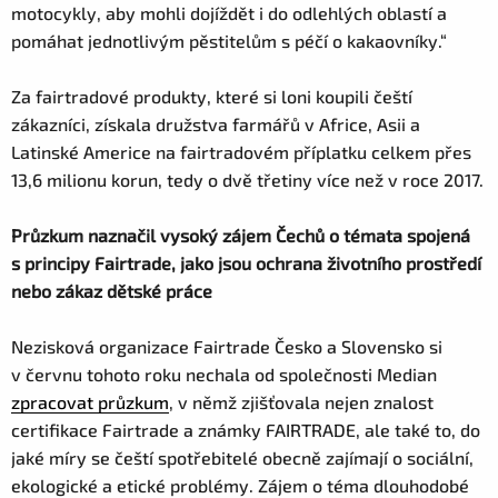
motocykly, aby mohli dojíždět i do odlehlých oblastí a
pomáhat jednotlivým pěstitelům s péčí o kakaovníky.“
Za fairtradové produkty, které si loni koupili čeští
zákazníci, získala družstva farmářů v Africe, Asii a
Latinské Americe na fairtradovém příplatku celkem přes
13,6 milionu korun, tedy o dvě třetiny více než v roce 2017.
Průzkum naznačil vysoký zájem Čechů o témata spojená
s principy Fairtrade, jako jsou ochrana životního prostředí
nebo zákaz dětské práce
Nezisková organizace Fairtrade Česko a Slovensko si
v červnu tohoto roku nechala od společnosti Median
zpracovat průzkum
, v němž zjišťovala nejen znalost
certifikace Fairtrade a známky FAIRTRADE, ale také to, do
jaké míry se čeští spotřebitelé obecně zajímají o sociální,
ekologické a etické problémy. Zájem o téma dlouhodobé