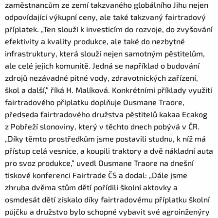
zaměstnancům ze zemí takzvaného globálního Jihu nejen
odpovídající výkupní ceny, ale také takzvaný fairtradový
příplatek. „Ten slouží k investicím do rozvoje, do zvyšování
efektivity a kvality produkce, ale také do nezbytné
infrastruktury, která slouží nejen samotným pěstitelům,
ale celé jejich komunitě. Jedná se například o budování
zdrojů nezávadné pitné vody, zdravotnických zařízení,
škol a další,“ říká H. Malíková. Konkrétními příklady využití
fairtradového příplatku doplňuje Ousmane Traore,
předseda fairtradového družstva pěstitelů kakaa Ecakog
z Pobřeží slonoviny, který v těchto dnech pobývá v ČR.
„Díky těmto prostředkům jsme postavili studnu, k níž má
přístup celá vesnice, a koupili traktory a dvě nákladní auta
pro svoz produkce,“ uvedl Ousmane Traore na dnešní
tiskové konferenci Fairtrade ČS a dodal: „Dále jsme
zhruba dvěma stům dětí pořídili školní aktovky a
osmdesát dětí získalo díky fairtradovému příplatku školní
půjčku a družstvo bylo schopné vybavit své agroinženýry