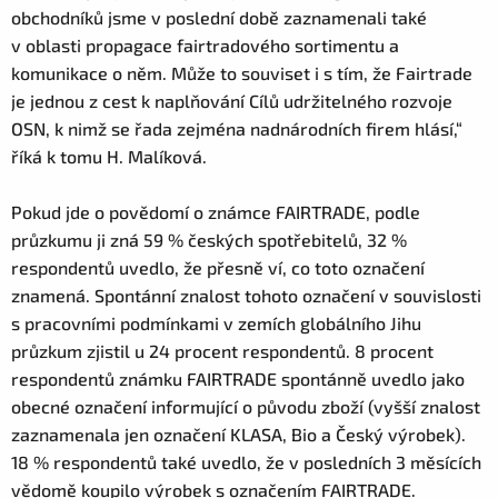
obchodníků jsme v poslední době zaznamenali také
v oblasti propagace fairtradového sortimentu a
komunikace o něm. Může to souviset i s tím, že Fairtrade
je jednou z cest k naplňování Cílů udržitelného rozvoje
OSN, k nimž se řada zejména nadnárodních firem hlásí,“
říká k tomu H. Malíková.
Pokud jde o povědomí o známce FAIRTRADE, podle
průzkumu ji zná 59 % českých spotřebitelů, 32 %
respondentů uvedlo, že přesně ví, co toto označení
znamená. Spontánní znalost tohoto označení v souvislosti
s pracovními podmínkami v zemích globálního Jihu
průzkum zjistil u 24 procent respondentů. 8 procent
respondentů známku FAIRTRADE spontánně uvedlo jako
obecné označení informující o původu zboží (vyšší znalost
zaznamenala jen označení KLASA, Bio a Český výrobek).
18 % respondentů také uvedlo, že v posledních 3 měsících
vědomě koupilo výrobek s označením FAIRTRADE.