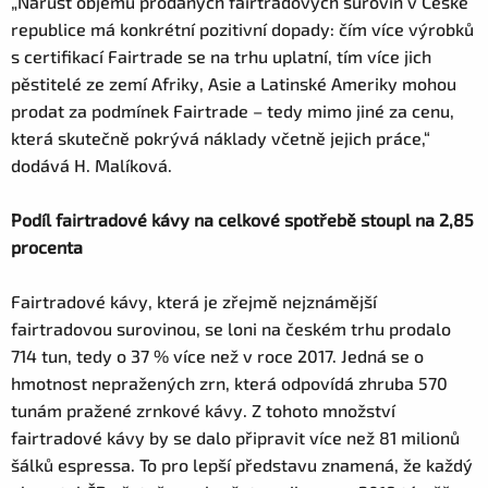
„Nárůst objemů prodaných fairtradových surovin v České
republice má konkrétní pozitivní dopady: čím více výrobků
s certifikací Fairtrade se na trhu uplatní, tím více jich
pěstitelé ze zemí Afriky, Asie a Latinské Ameriky mohou
prodat za podmínek Fairtrade – tedy mimo jiné za cenu,
která skutečně pokrývá náklady včetně jejich práce,“
dodává H. Malíková.
Podíl fairtradové kávy na celkové spotřebě stoupl na 2,85
procenta
Fairtradové kávy, která je zřejmě nejznámější
fairtradovou surovinou, se loni na českém trhu prodalo
714 tun, tedy o 37 % více než v roce 2017. Jedná se o
hmotnost nepražených zrn, která odpovídá zhruba 570
tunám pražené zrnkové kávy. Z tohoto množství
fairtradové kávy by se dalo připravit více než 81 milionů
šálků espressa. To pro lepší představu znamená, že každý