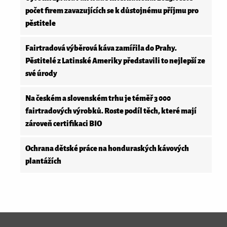
počet firem zavazujících se k důstojnému příjmu pro
pěstitele
Fairtradová výběrová káva zamířila do Prahy.
Pěstitelé z Latinské Ameriky představili to nejlepší ze
své úrody
Na českém a slovenském trhu je téměř 3 000
fairtradových výrobků. Roste podíl těch, které mají
zároveň certifikaci BIO
Ochrana dětské práce na honduraských kávových
plantážích