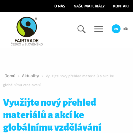
O NÁS
NAŠE MATERIÁLY
KONTAKT
cs
sk
Domů
Aktuality
>
>
Využijte nový přehled materiálů a akcí ke
globálnímu vzdělávání
Využijte nový přehled
materiálů a akcí ke
globálnímu vzdělávání