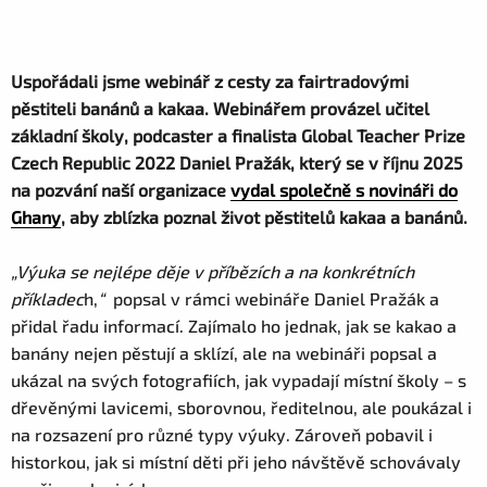
Uspořádali jsme webinář z cesty za fairtradovými
pěstiteli banánů a kakaa. Webinářem provázel učitel
základní školy, podcaster a finalista Global Teacher Prize
Czech Republic 2022 Daniel Pražák, který se v říjnu 2025
na pozvání naší organizace
vydal společně s novináři do
Ghany
, aby zblízka poznal život pěstitelů kakaa a banánů.
„
Výuka se nejlépe děje v příbězích a na konkrétních
příkladec
h,
“
popsal v rámci webináře Daniel Pražák a
přidal řadu informací. Zajímalo ho jednak, jak se kakao a
banány nejen pěstují a sklízí, ale na webináři popsal a
ukázal na svých fotografiích, jak vypadají místní školy – s
dřevěnými lavicemi, sborovnou, ředitelnou, ale poukázal i
na rozsazení pro různé typy výuky. Zároveň pobavil i
historkou, jak si místní děti při jeho návštěvě schovávaly