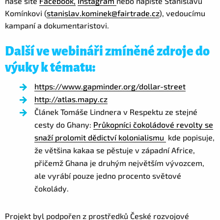
naše sítě
Facebook,
Instagram
nebo napište Stanislavu
Komínkovi (
stanislav.kominek@fairtrade.cz
), vedoucímu
kampaní a dokumentaristovi.
Další ve webináři zmíněné zdroje do
výuky k tématu:
https://www.gapminder.org/dollar-street
http://atlas.mapy.cz
Článek Tomáše Lindnera v Respektu ze stejné
cesty do Ghany:
Průkopníci čokoládové revolty se
snaží prolomit dědictví kolonialismu
kde popisuje,
že většina kakaa se pěstuje v západní Africe,
přičemž Ghana je druhým největším vývozcem,
ale vyrábí pouze jedno procento světové
čokolády.
Projekt byl podpořen z prostředků České rozvojové