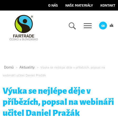
O NÁS
NAŠE MATERIÁLY
KONTAKT
cs
sk
Domů
Aktuality
>
>
Výuka se nejlépe děje v příbězích, popsal na
webináři učitel Daniel Pražák
Výuka se nejlépe děje v
příbězích, popsal na webináři
učitel Daniel Pražák