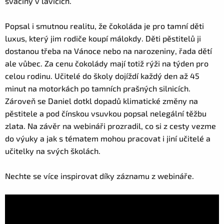
svačiny v lavicích.
Popsal i smutnou realitu, že čokoláda je pro tamní děti
luxus, který jim rodiče koupí málokdy. Děti pěstitelů ji
dostanou třeba na Vánoce nebo na narozeniny, řada dětí
ale vůbec. Za cenu čokolády mají totiž rýži na týden pro
celou rodinu. Učitelé do školy dojíždí každý den až 45
minut na motorkách po tamních prašných silnicích.
Zároveň se Daniel dotkl dopadů klimatické změny na
pěstitele a pod čínskou vsuvkou popsal nelegální těžbu
zlata. Na závěr na webináři prozradil, co si z cesty vezme
do výuky a jak s tématem mohou pracovat i jiní učitelé a
učitelky na svých školách.
Nechte se více inspirovat díky záznamu z webináře.