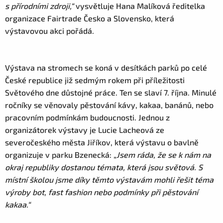
s přírodními zdroji,“
vysvětluje Hana Malíková ředitelka
organizace Fairtrade Česko a Slovensko, která
výstavovou akci pořádá.
Výstava na stromech se koná v desítkách parků po celé
České republice již sedmým rokem při příležitosti
Světového dne důstojné práce. Ten se slaví 7. října. Minulé
ročníky se věnovaly pěstování kávy, kakaa, banánů, nebo
pracovním podmínkám budoucnosti. Jednou z
organizátorek výstavy je Lucie Lacheová ze
severočeského města Jiříkov, která výstavu o bavlně
organizuje v parku Bzenecká: „
Jsem ráda, že se k nám na
okraj republiky dostanou témata, která jsou světová. S
místní školou jsme díky těmto výstavám mohli řešit téma
výroby bot, fast fashion nebo podmínky při pěstování
kakaa.“