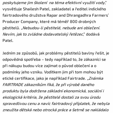
poskytujeme jim školení na téma efektivní využití vody
,“
vysvětluje Shailesh Patel, zakladatel a ředitel indického
fairtradového družstva Rapar and Dhrangadhra Farmers’
Producer Company, které má téměř 800 drobných
pěstitelů. „
Nebudou-li pěstitelé, nebude ani oblečení.
Nevím, jak to zvládne dodavatelský řetězec
,“ dodává
Patel.
Jedním ze způsobů, jak problémy pěstitelů bavlny řešit, je
odpovědná spotřeba – tedy například to, že zákazníci se
při nákupu budou více zajímat o původ oblečení a o
podmínky jeho vzniku. Vodítkem jim při tom mohou být
etické certifikace, jako je například Fairtrade.
„Známka
FAIRTRADE zákazníkům říká, že při výrobě daného
produktu byla dodržena základní ekonomická, sociální i
ekologická kritéria, že pěstitelé dostali za svou úrodu
spravedlivou cenu a navíc fairtradový příplatek, že nebyla
zneužita dětská nebo otrocká práce a šetrně se nakládalo