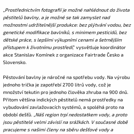
„Prostřednictvím fotografií je možné nahlédnout do života
pěstitelů bavlny, a je možné se tak zamyslet nad
možnostmi udržitelnější produkce: bez plýtvání vodou, bez
genetické modifikace bavlníků, s minimem pesticidů, bez
dětské práce, s lepšími výkupními cenami a šetrnějším
přístupem k životnímu prostředí
,“ vysvětluje koordinátor
akce Stanislav Komínek z organizace Fairtrade Česko a
Slovensko.
Pěstování bavlny je náročné na spotřebu vody. Na výrobu
jednoho trička je zapotřebí 2700 litrů vody, což je
množství tekutin pro jednoho člověka zhruba na 900 dnů.
Přitom většina indických pěstitelů nemá prostředky na
vybudování zavlažovacích systémů, a spoléhá proto na
období dešťů.
„Náš region trpí nedostatkem vody, a proto
jsou pěstitelé velmi závislí na srážkách. V současné době
pracujeme s našimi členy na sběru dešťové vody a