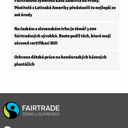
Fairtradová výběrová káva zamířila do Prahy.
Pěstitelé z Latinské Ameriky představili to nejlepší ze
své úrody
Na českém a slovenském trhu je téměř 3 000
fairtradových výrobků. Roste podíl těch, které mají
zároveň certifikaci BIO
Ochrana dětské práce na honduraských kávových
plantážích