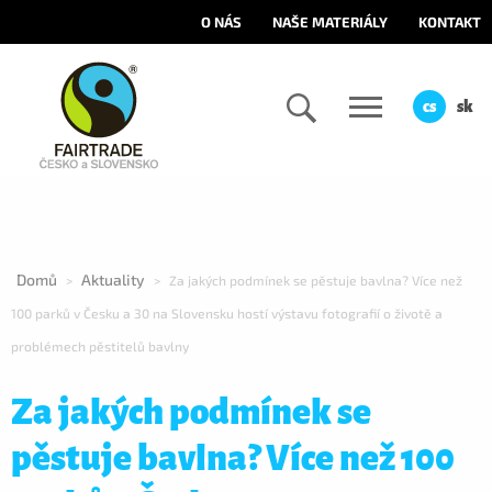
O NÁS
NAŠE MATERIÁLY
KONTAKT
cs
sk
Domů
Aktuality
>
>
Za jakých podmínek se pěstuje bavlna? Více než
100 parků v Česku a 30 na Slovensku hostí výstavu fotografií o životě a
problémech pěstitelů bavlny
Za jakých podmínek se
pěstuje bavlna? Více než 100