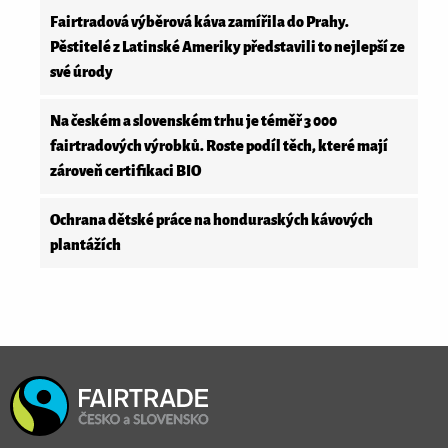
Fairtradová výběrová káva zamířila do Prahy.
Pěstitelé z Latinské Ameriky představili to nejlepší ze
své úrody
Na českém a slovenském trhu je téměř 3 000
fairtradových výrobků. Roste podíl těch, které mají
zároveň certifikaci BIO
Ochrana dětské práce na honduraských kávových
plantážích