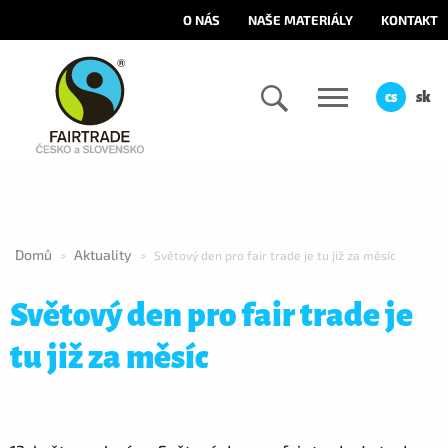
O NÁS
NAŠE MATERIÁLY
KONTAKT
cs
sk
Domů
Aktuality
>
>
Světový den pro fair trade je tu již za měsíc
Světový den pro fair trade je
tu již za měsíc