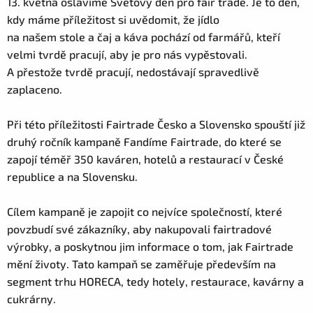
13. května oslavíme Světový den pro fair trade. Je to den,
kdy máme příležitost si uvědomit, že jídlo
na našem stole a čaj a káva pochází od farmářů, kteří
velmi tvrdě pracují, aby je pro nás vypěstovali.
A přestože tvrdě pracují, nedostávají spravedlivě
zaplaceno.
Při této příležitosti Fairtrade Česko a Slovensko spouští již
druhý ročník kampaně Fandíme Fairtrade, do které se
zapojí téměř 350 kaváren, hotelů a restaurací v České
republice a na Slovensku.
Cílem kampaně je zapojit co nejvíce společností, které
povzbudí své zákazníky, aby nakupovali fairtradové
výrobky, a poskytnou jim informace o tom, jak Fairtrade
mění životy. Tato kampaň se zaměřuje především na
segment trhu HORECA, tedy hotely, restaurace, kavárny a
cukrárny.