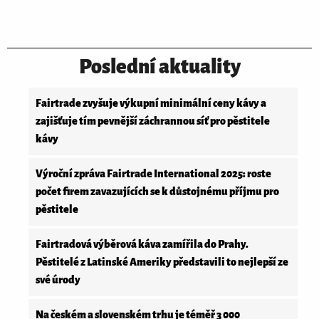
Poslední aktuality
Fairtrade zvyšuje výkupní minimální ceny kávy a
zajišťuje tím pevnější záchrannou síť pro pěstitele
kávy
Výroční zpráva Fairtrade International 2025: roste
počet firem zavazujících se k důstojnému příjmu pro
pěstitele
Fairtradová výběrová káva zamířila do Prahy.
Pěstitelé z Latinské Ameriky představili to nejlepší ze
své úrody
Na českém a slovenském trhu je téměř 3 000