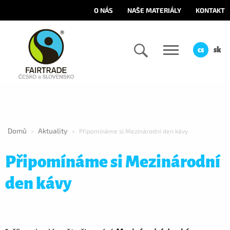
O NÁS
NAŠE MATERIÁLY
KONTAKT
cs
sk
Domů
Aktuality
>
>
Připomínáme si Mezinárodní den kávy
Připomínáme si Mezinárodní
den kávy