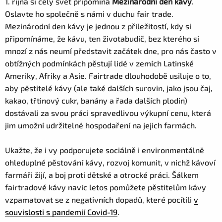
1. října si celý svět připomíná
Mezinárodní den kávy
.
Oslavte ho společně s námi v duchu fair trade.
Mezinárodní den kávy je jednou z příležitostí, kdy si
připomínáme, že kávu, ten životabudič, bez kterého si
mnozí z nás neumí představit začátek dne, pro nás často v
obtížných podmínkách pěstují lidé v zemích Latinské
Ameriky, Afriky a Asie. Fairtrade dlouhodobě usiluje o to,
aby pěstitelé kávy (ale také dalších surovin, jako jsou čaj,
kakao, třtinový cukr, banány a řada dalších plodin)
dostávali za svou práci spravedlivou výkupní cenu, která
jim umožní udržitelné hospodaření na jejich farmách.
Ukažte, že i vy podporujete sociálně i environmentálně
ohleduplné pěstování kávy, rozvoj komunit, v nichž kávoví
farmáři žijí, a boj proti dětské a otrocké práci. Šálkem
fairtradové kávy navíc letos pomůžete pěstitelům kávy
vzpamatovat se z negativních dopadů, které pocítili
v
souvislosti s pandemií Covid-19
.